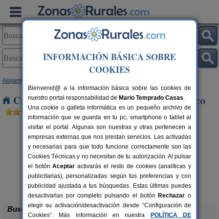
INFORMACIÓN BÁSICA SOBRE
COOKIES
Alojamientos
>
Castilla y León
>
Zamora
> Barcial del Barco
Bienvenid@ a la información básica sobre las cookies de
Casas Rurales cerca de Barcial del Barco
nuestro portal responsabilidad de
Mario Temprado Casas
.
Una cookie o galleta informática es un pequeño archivo de
información que se guarda en tu pc, smartphone o tablet al
visitar el portal. Algunas son nuestras y otras pertenecen a
empresas externas que nos prestan servicios. Las activadas
y necesarias para que todo funcione correctamente son las
Cookies Técnicas y no necesitan de tu autorización. Al pulsar
el botón
Aceptar
activarás el resto de cookies (analíticas y
publicitarias), personalizadas según tus preferencias y con
Casa Rural El Barricuevo
rs.
4 pers.
 €
30 €
publicidad ajustada a tus búsquedas. Estas últimas puedes
Almeida de Sayago (Zamora)
desde
desactivarlas por completo pulsando el botón
Rechazar
o
elegir su activación/desactivación desde “Configuración de
Buscar
Cookies”. Más información en nuestra
POLÍTICA DE