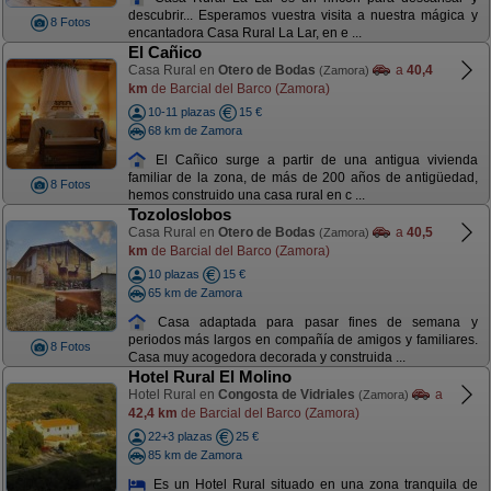
descubrir... Esperamos vuestra visita a nuestra mágica y
8 Fotos
encantadora Casa Rural La Lar, en e ...
El Cañico
Casa Rural en
Otero de Bodas
a
40,4
(Zamora)
km
de Barcial del Barco (Zamora)
10-11 plazas
15 €
68 km de Zamora
El Cañico surge a partir de una antigua vivienda
familiar de la zona, de más de 200 años de antigüedad,
8 Fotos
hemos construido una casa rural en c ...
Tozoloslobos
Casa Rural en
Otero de Bodas
a
40,5
(Zamora)
km
de Barcial del Barco (Zamora)
10 plazas
15 €
65 km de Zamora
Casa adaptada para pasar fines de semana y
periodos más largos en compañía de amigos y familiares.
8 Fotos
Casa muy acogedora decorada y construida ...
Hotel Rural El Molino
Hotel Rural en
Congosta de Vidriales
a
(Zamora)
42,4 km
de Barcial del Barco (Zamora)
22+3 plazas
25 €
85 km de Zamora
Es un Hotel Rural situado en una zona tranquila de