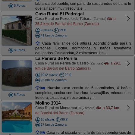
labranza del pueblo, con parte de sus paredes de barro lo
8 Fotos
que la hacen muy fresquita e ...
Casa Rural El Pedregal
Casa Rural en
Pozuelo de Tábara
a
(Zamora)
25,4 km
de Barcial del Barco (Zamora)
9 plazas
29 €
41 km de Zamora
Casa familiar de dos alturas. Acondicionada para 9
personas. Cocina, dormitorios y baños totalmente
8 Fotos
equipados. Calefacción, 2 chimeneas. Un ...
La Panera de Perilla
Casa Rural en
Perilla de Castro
a
29,1
(Zamora)
km
de Barcial del Barco (Zamora)
10+2 plazas
22 €
25 km de Zamora
Nuestra casa consta de 5 dormitorios, 4 baños
completos, cocina con lavadora, lavavajillas, microondas,
8 Fotos
freidora, tostadora, vitrocerámica y ...
Molino 1914
Casa Rural en
Montamarta
a
33,7 km
(Zamora)
de Barcial del Barco (Zamora)
16 plazas
38 €
17 km de Zamora
Casa rural situada en una de las dependencias de