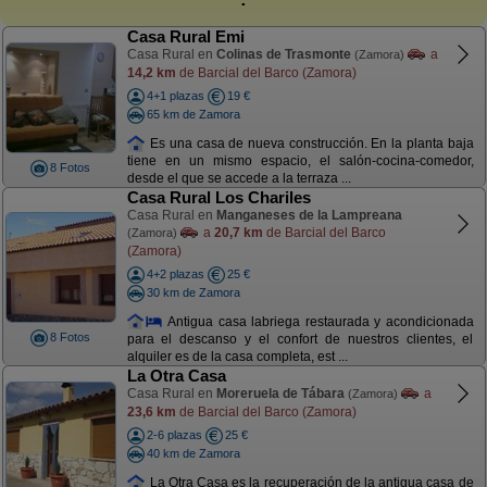
Casa Rural Emi
Casa Rural en
Colinas de Trasmonte
a
(Zamora)
14,2 km
de Barcial del Barco (Zamora)
4+1 plazas
19 €
65 km de Zamora
Es una casa de nueva construcción. En la planta baja
tiene en un mismo espacio, el salón-cocina-comedor,
8 Fotos
desde el que se accede a la terraza ...
Casa Rural Los Chariles
Casa Rural en
Manganeses de la Lampreana
a
20,7 km
de Barcial del Barco
(Zamora)
(Zamora)
4+2 plazas
25 €
30 km de Zamora
Antigua casa labriega restaurada y acondicionada
8 Fotos
para el descanso y el confort de nuestros clientes, el
alquiler es de la casa completa, est ...
La Otra Casa
Casa Rural en
Moreruela de Tábara
a
(Zamora)
23,6 km
de Barcial del Barco (Zamora)
2-6 plazas
25 €
40 km de Zamora
La Otra Casa es la recuperación de la antigua casa de