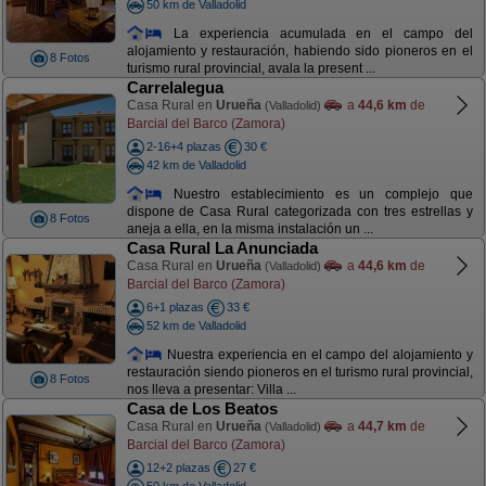
50 km de Valladolid
La experiencia acumulada en el campo del
alojamiento y restauración, habiendo sido pioneros en el
8 Fotos
turismo rural provincial, avala la present ...
Carrelalegua
Casa Rural en
Urueña
a
44,6 km
de
(Valladolid)
Barcial del Barco (Zamora)
2-16+4 plazas
30 €
42 km de Valladolid
Nuestro establecimiento es un complejo que
dispone de Casa Rural categorizada con tres estrellas y
8 Fotos
aneja a ella, en la misma instalación un ...
Casa Rural La Anunciada
Casa Rural en
Urueña
a
44,6 km
de
(Valladolid)
Barcial del Barco (Zamora)
6+1 plazas
33 €
52 km de Valladolid
Nuestra experiencia en el campo del alojamiento y
restauración siendo pioneros en el turismo rural provincial,
8 Fotos
nos lleva a presentar: Villa ...
Casa de Los Beatos
Casa Rural en
Urueña
a
44,7 km
de
(Valladolid)
Barcial del Barco (Zamora)
12+2 plazas
27 €
50 km de Valladolid