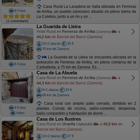
Casa Rural La Lavadera se halla ubicada en Ferreras
8 Fotos
de Arriba, un pueblo zamorano situado en plena sierra de
La Culebra, junto a un río y un ...
(1 comentario)
La Guarida de Lleira
Hotel Rural en
Ferreras de Arriba
a
(Zamora)
44,2 km
de Barcial del Barco (Zamora)
23+2 plazas
30 €
70 km de Zamora
La Guarida de la Lleira se encuentra ubicada en la
población de Ferreras de Arriba, en plena comarca de la
8 Fotos
Carballeda, a 75 km de Zamora. Es ...
Casa de La Abuela
Casa Rural en
Ferreras de Arriba
a
(Zamora)
44,3 km
de Barcial del Barco (Zamora)
8+1 plazas
19 €
68 km de Zamora
Casa rural con amplio patio cerrado, dividida en 2
8 Fotos
plantas. Consta de cocina, salón-comedor, despensa,
Video
baño compartido y habitación de dormi ...
Casa de Los Ilustres
Casa Rural en
Urueña
a
44,5 km
de
(Valladolid)
Barcial del Barco (Zamora)
10+2 plazas
27 €