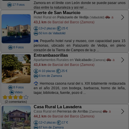
Zamora en el límite con León donde se puede pasar unos
17 Fotos
días entre la naturaleza y asi rel ...
Fuerte de San Mauricio
Hotel Rural en
Palazuelo de Vedija
a
(Valladolid)
43,1 km
de Barcial del Barco (Zamora)
13+2 plazas
25 €
50 km de Valladolid
Pequeño hotel rural y museo, con capacidad para 15
personas, ubicado en Palazuelo de Vedija, en pleno
8 Fotos
corazón de la Tierra de Campos de la p ...
Entrambasorillas
Apartamentos Rurales en
Valcabado
a
(Zamora)
43,4 km
de Barcial del Barco (Zamora)
4-10 plazas
25 €
6 km de Zamora
Hermosa casona rural del s. XIX totalmente restaurada
8 Fotos
en el año 2016, con bodega, barbacoa, horno de leña,
Video
lagar, biblioteca, fuente, pozo d ...
(2 comentarios)
Casa Rural La Lavadera
Casa Rural en
Ferreras de Arriba
a
(Zamora)
44,1 km
de Barcial del Barco (Zamora)
12+2 plazas
17 €
67 km de Zamora