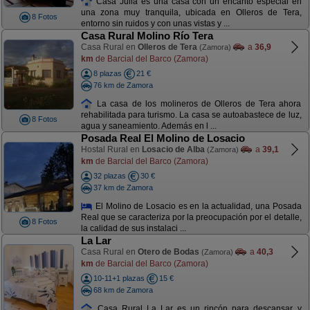
Casa Julia es una casa con un encanto especial en
una zona muy tranquila, ubicada en Olleros de Tera,
8 Fotos
entorno sin ruidos y con unas vistas y ...
Casa Rural Molino Río Tera
Casa Rural en
Olleros de Tera
a
36,9
(Zamora)
km
de Barcial del Barco (Zamora)
8 plazas
21 €
76 km de Zamora
La casa de los molineros de Olleros de Tera ahora
rehabilitada para turismo. La casa se autoabastece de luz,
8 Fotos
agua y saneamiento. Además en l ...
Posada Real El Molino de Losacio
Hostal Rural en
Losacio de Alba
a
39,1
(Zamora)
km
de Barcial del Barco (Zamora)
32 plazas
30 €
37 km de Zamora
El Molino de Losacio es en la actualidad, una Posada
Real que se caracteriza por la preocupación por el detalle,
8 Fotos
la calidad de sus instalaci ...
La Lar
Casa Rural en
Otero de Bodas
a
40,3
(Zamora)
km
de Barcial del Barco (Zamora)
10-11+1 plazas
15 €
68 km de Zamora
Casa Rural La Lar es un rincón para descansar y