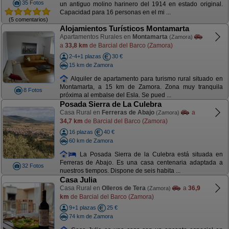
35 Fotos
un antiguo molino harinero del 1914 en estado original.
Capacidad para 16 personas en el mi ...
(5 comentarios)
Alojamientos Turísticos Montamarta
Apartamentos Rurales en
Montamarta
(Zamora)
a
33,8 km
de Barcial del Barco (Zamora)
2-4+1 plazas
30 €
15 km de Zamora
Alquiler de apartamento para turismo rural situado en
Montamarta, a 15 km de Zamora. Zona muy tranquila
8 Fotos
próxima al embalse del Esla. Se pued ...
Posada Sierra de La Culebra
Casa Rural en
Ferreras de Abajo
a
(Zamora)
34,7 km
de Barcial del Barco (Zamora)
16 plazas
40 €
60 km de Zamora
La Posada Sierra de la Culebra está situada en
Ferreras de Abajo. Es una casa centenaria adaptada a
32 Fotos
nuestros tiempos. Dispone de seis habita ...
Casa Julia
Casa Rural en
Olleros de Tera
a
36,9
(Zamora)
km
de Barcial del Barco (Zamora)
9+1 plazas
25 €
74 km de Zamora