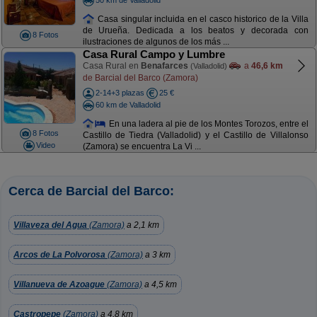
Casa singular incluida en el casco historico de la Villa
de Urueña. Dedicada a los beatos y decorada con
8 Fotos
ilustraciones de algunos de los más ...
Casa Rural Campo y Lumbre
Casa Rural en
Benafarces
a
46,6 km
(Valladolid)
de Barcial del Barco (Zamora)
2-14+3 plazas
25 €
60 km de Valladolid
En una ladera al pie de los Montes Torozos, entre el
8 Fotos
Castillo de Tiedra (Valladolid) y el Castillo de Villalonso
Video
(Zamora) se encuentra La Vi ...
Cerca de Barcial del Barco:
Villaveza del Agua
(Zamora)
a 2,1 km
Arcos de La Polvorosa
(Zamora)
a 3 km
Villanueva de Azoague
(Zamora)
a 4,5 km
Castropepe
(Zamora)
a 4,8 km