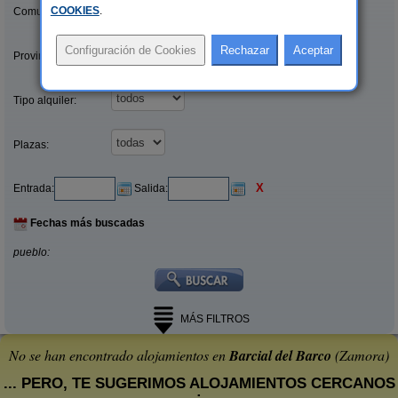
COOKIES
.
Comunidades:
Provincias/Islas:
Tipo alquiler:
Plazas:
X
Entrada:
Salida:
Fechas más buscadas
pueblo:
MÁS FILTROS
No se han encontrado alojamientos en
Barcial del Barco
(Zamora)
... PERO, TE SUGERIMOS ALOJAMIENTOS CERCANOS
: