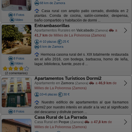
68 km de Zamora
Casa rural con amplio patio cerrado, dividida en 2
8 Fotos
plantas. Consta de cocina, salón-comedor, despensa,
Video
baño compartido y habitación de dormi ...
Entrambasorillas
Apartamentos Rurales en
Valcabado
a
(Zamora)
41,7 km
de Milles de La Polvorosa (Zamora)
4-10 plazas
25 €
6 km de Zamora
Hermosa casona rural del s. XIX totalmente restaurada
8 Fotos
en el año 2016, con bodega, barbacoa, horno de leña,
Video
lagar, biblioteca, fuente, pozo d ...
(2 comentarios)
Apartamentos Turísticos Dormi2
Apartamento en
Zamora
a
46,9 km
de
(Zamora)
Milles de La Polvorosa (Zamora)
10+6 plazas
30 €
Nuestro edificio de apartamentos al que llamamos
dormi2 por nuestro interés en aludir a la vez al significado
8 Fotos
del descanso y disfrute person ...
Casa Rural de La Parrada
Casa Rural en
Peque
a
47,8 km
de
(Zamora)
Milles de La Polvorosa (Zamora)