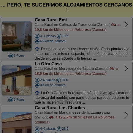
... PERO, TE SUGERIMOS ALOJAMIENTOS CERCANOS
:
Casa Rural Emi
Casa Rural en
Colinas de Trasmonte
a
(Zamora)
10,8 km
de Milles de La Polvorosa (Zamora)
4+1 plazas
19 €
65 km de Zamora
Es una casa de nueva construcción. En la planta baja
tiene en un mismo espacio, el salón-cocina-comedor,
8 Fotos
desde el que se accede a la terraza ...
La Otra Casa
Casa Rural en
Moreruela de Tábara
a
(Zamora)
18,9 km
de Milles de La Polvorosa (Zamora)
2-6 plazas
25 €
40 km de Zamora
La Otra Casa es la recuperación de la antigua casa de
labranza del pueblo, con parte de sus paredes de barro lo
8 Fotos
que la hacen muy fresquita e ...
Casa Rural Los Chariles
Casa Rural en
Manganeses de la Lampreana
a
19,2 km
de Milles de La Polvorosa
(Zamora)
(Zamora)
4+2 plazas
25 €