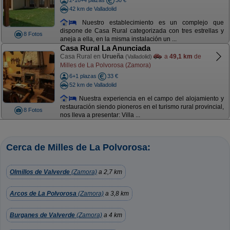
2-16+4 plazas
30 €
42 km de Valladolid
Nuestro establecimiento es un complejo que
dispone de Casa Rural categorizada con tres estrellas y
8 Fotos
aneja a ella, en la misma instalación un ...
Casa Rural La Anunciada
Casa Rural en
Urueña
a
49,1 km
de
(Valladolid)
Milles de La Polvorosa (Zamora)
6+1 plazas
33 €
52 km de Valladolid
Nuestra experiencia en el campo del alojamiento y
restauración siendo pioneros en el turismo rural provincial,
8 Fotos
nos lleva a presentar: Villa ...
Cerca de Milles de La Polvorosa:
Olmillos de Valverde
(Zamora)
a 2,7 km
Arcos de La Polvorosa
(Zamora)
a 3,8 km
Burganes de Valverde
(Zamora)
a 4 km