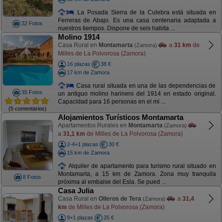
La Posada Sierra de la Culebra está situada en
Ferreras de Abajo. Es una casa centenaria adaptada a
32 Fotos
nuestros tiempos. Dispone de seis habita ...
Molino 1914
Casa Rural en
Montamarta
a
31 km
de
(Zamora)
Milles de La Polvorosa (Zamora)
16 plazas
38 €
17 km de Zamora
Casa rural situada en una de las dependencias de
35 Fotos
un antiguo molino harinero del 1914 en estado original.
Capacidad para 16 personas en el mi ...
(5 comentarios)
Alojamientos Turísticos Montamarta
Apartamentos Rurales en
Montamarta
(Zamora)
a
31,1 km
de Milles de La Polvorosa (Zamora)
2-4+1 plazas
30 €
15 km de Zamora
Alquiler de apartamento para turismo rural situado en
Montamarta, a 15 km de Zamora. Zona muy tranquila
8 Fotos
próxima al embalse del Esla. Se pued ...
Casa Julia
Casa Rural en
Olleros de Tera
a
31,4
(Zamora)
km
de Milles de La Polvorosa (Zamora)
9+1 plazas
25 €