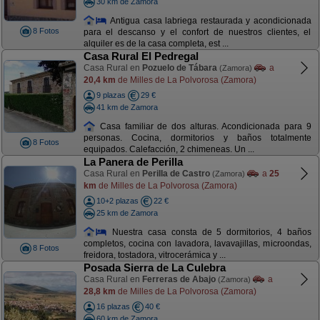
30 km de Zamora
Antigua casa labriega restaurada y acondicionada
8 Fotos
para el descanso y el confort de nuestros clientes, el
alquiler es de la casa completa, est ...
Casa Rural El Pedregal
Casa Rural en
Pozuelo de Tábara
a
(Zamora)
20,4 km
de Milles de La Polvorosa (Zamora)
9 plazas
29 €
41 km de Zamora
Casa familiar de dos alturas. Acondicionada para 9
personas. Cocina, dormitorios y baños totalmente
8 Fotos
equipados. Calefacción, 2 chimeneas. Un ...
La Panera de Perilla
Casa Rural en
Perilla de Castro
a
25
(Zamora)
km
de Milles de La Polvorosa (Zamora)
10+2 plazas
22 €
25 km de Zamora
Nuestra casa consta de 5 dormitorios, 4 baños
completos, cocina con lavadora, lavavajillas, microondas,
8 Fotos
freidora, tostadora, vitrocerámica y ...
Posada Sierra de La Culebra
Casa Rural en
Ferreras de Abajo
a
(Zamora)
28,8 km
de Milles de La Polvorosa (Zamora)
16 plazas
40 €
60 km de Zamora