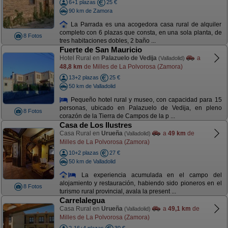
6+1 plazas
25 €
90 km de Zamora
La Parrada es una acogedora casa rural de alquiler
completo con 6 plazas que consta, en una sola planta, de
8 Fotos
tres habitaciones dobles, 2 baño ...
Fuerte de San Mauricio
Hotel Rural en
Palazuelo de Vedija
a
(Valladolid)
48,8 km
de Milles de La Polvorosa (Zamora)
13+2 plazas
25 €
50 km de Valladolid
Pequeño hotel rural y museo, con capacidad para 15
personas, ubicado en Palazuelo de Vedija, en pleno
8 Fotos
corazón de la Tierra de Campos de la p ...
Casa de Los Ilustres
Casa Rural en
Urueña
a
49 km
de
(Valladolid)
Milles de La Polvorosa (Zamora)
10+2 plazas
27 €
50 km de Valladolid
La experiencia acumulada en el campo del
alojamiento y restauración, habiendo sido pioneros en el
8 Fotos
turismo rural provincial, avala la present ...
Carrelalegua
Casa Rural en
Urueña
a
49,1 km
de
(Valladolid)
Milles de La Polvorosa (Zamora)