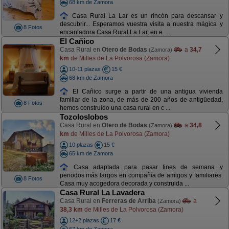
68 km de Zamora
Casa Rural La Lar es un rincón para descansar y
descubrir... Esperamos vuestra visita a nuestra mágica y
8 Fotos
encantadora Casa Rural La Lar, en e ...
El Cañico
Casa Rural en
Otero de Bodas
a
34,7
(Zamora)
km
de Milles de La Polvorosa (Zamora)
10-11 plazas
15 €
68 km de Zamora
El Cañico surge a partir de una antigua vivienda
familiar de la zona, de más de 200 años de antigüedad,
8 Fotos
hemos construido una casa rural en c ...
Tozoloslobos
Casa Rural en
Otero de Bodas
a
34,8
(Zamora)
km
de Milles de La Polvorosa (Zamora)
10 plazas
15 €
65 km de Zamora
Casa adaptada para pasar fines de semana y
periodos más largos en compañía de amigos y familiares.
8 Fotos
Casa muy acogedora decorada y construida ...
Casa Rural La Lavadera
Casa Rural en
Ferreras de Arriba
a
(Zamora)
38,3 km
de Milles de La Polvorosa (Zamora)
12+2 plazas
17 €
67 km de Zamora