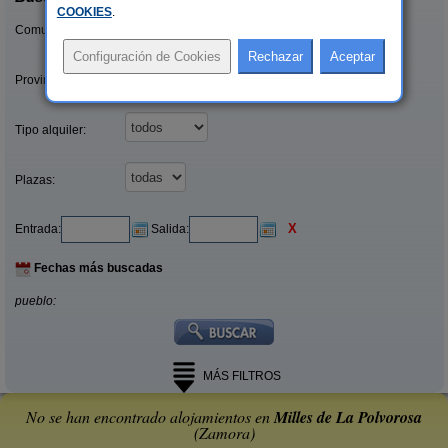
COOKIES
.
Comunidades:
Provincias/Islas:
Tipo alquiler:
Plazas:
X
Entrada:
Salida:
Fechas más buscadas
pueblo:
MÁS FILTROS
No se han encontrado alojamientos en
Milles de La Polvorosa
(Zamora)