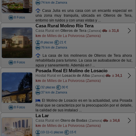
74 km de Zamora
Casa Julia es una casa con un encanto especial en
una zona muy tranquila, ubicada en Olleros de Tera,
8 Fotos
entorno sin ruidos y con unas vistas y ...
Casa Rural Molino Río Tera
Casa Rural en
Olleros de Tera
a
31,6
(Zamora)
km
de Milles de La Polvorosa (Zamora)
8 plazas
21 €
76 km de Zamora
La casa de los molineros de Olleros de Tera ahora
rehabilitada para turismo. La casa se autoabastece de luz,
8 Fotos
agua y saneamiento. Además en l ...
Posada Real El Molino de Losacio
Hostal Rural en
Losacio de Alba
a
34,1
(Zamora)
km
de Milles de La Polvorosa (Zamora)
32 plazas
30 €
37 km de Zamora
El Molino de Losacio es en la actualidad, una Posada
Real que se caracteriza por la preocupación por el detalle,
8 Fotos
la calidad de sus instalaci ...
La Lar
Casa Rural en
Otero de Bodas
a
34,6
(Zamora)
km
de Milles de La Polvorosa (Zamora)
10-11+1 plazas
15 €