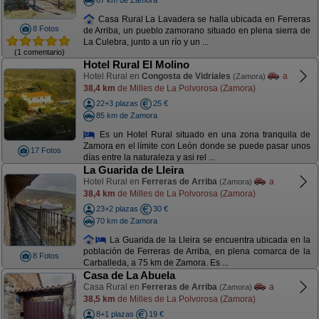
Casa Rural La Lavadera se halla ubicada en Ferreras
8 Fotos
de Arriba, un pueblo zamorano situado en plena sierra de
La Culebra, junto a un río y un ...
(1 comentario)
Hotel Rural El Molino
Hotel Rural en
Congosta de Vidriales
a
(Zamora)
38,4 km
de Milles de La Polvorosa (Zamora)
22+3 plazas
25 €
85 km de Zamora
Es un Hotel Rural situado en una zona tranquila de
Zamora en el límite con León donde se puede pasar unos
17 Fotos
días entre la naturaleza y asi rel ...
La Guarida de Lleira
Hotel Rural en
Ferreras de Arriba
a
(Zamora)
38,4 km
de Milles de La Polvorosa (Zamora)
23+2 plazas
30 €
70 km de Zamora
La Guarida de la Lleira se encuentra ubicada en la
población de Ferreras de Arriba, en plena comarca de la
8 Fotos
Carballeda, a 75 km de Zamora. Es ...
Casa de La Abuela
Casa Rural en
Ferreras de Arriba
a
(Zamora)
38,5 km
de Milles de La Polvorosa (Zamora)
8+1 plazas
19 €