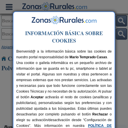
INFORMACIÓN BÁSICA SOBRE
COOKIES
Alojamientos
>
Castilla y León
>
Zamora
> Milles de La Polvorosa
Bienvenid@ a la información básica sobre las cookies de
Casas Rurales cerca de Milles de La
nuestro portal responsabilidad de
Mario Temprado Casas
.
Una cookie o galleta informática es un pequeño archivo de
Polvorosa
información que se guarda en tu pc, smartphone o tablet al
visitar el portal. Algunas son nuestras y otras pertenecen a
empresas externas que nos prestan servicios. Las activadas
y necesarias para que todo funcione correctamente son las
Cookies Técnicas y no necesitan de tu autorización. Al pulsar
el botón
Aceptar
activarás el resto de cookies (analíticas y
publicitarias), personalizadas según tus preferencias y con
publicidad ajustada a tus búsquedas. Estas últimas puedes
Molino 1914
rs.
16 pers.
 €
38 €
Montamarta (Zamora)
desde
desactivarlas por completo pulsando el botón
Rechazar
o
elegir su activación/desactivación desde “Configuración de
Cookies”. Más información en nuestra
POLÍTICA DE
Buscar