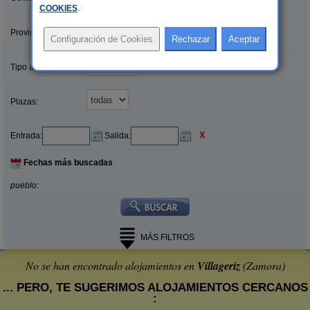
COOKIES
.
Provincias/Islas:
Tipo alquiler:
Plazas:
X
Entrada:
Salida:
Fechas más buscadas
pueblo:
MÁS FILTROS
No se han encontrado alojamientos en
Villageriz
(Zamora)
... PERO, TE SUGERIMOS ALOJAMIENTOS CERCANOS
: