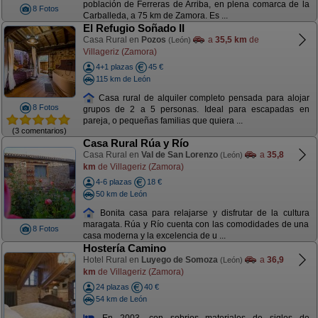
población de Ferreras de Arriba, en plena comarca de la
8 Fotos
Carballeda, a 75 km de Zamora. Es ...
El Refugio Soñado II
Casa Rural en
Pozos
a
35,5 km
de
(León)
Villageriz (Zamora)
4+1 plazas
45 €
115 km de León
Casa rural de alquiler completo pensada para alojar
8 Fotos
grupos de 2 a 5 personas. Ideal para escapadas en
pareja, o pequeñas familias que quiera ...
(3 comentarios)
Casa Rural Rúa y Río
Casa Rural en
Val de San Lorenzo
a
35,8
(León)
km
de Villageriz (Zamora)
4-6 plazas
18 €
50 km de León
Bonita casa para relajarse y disfrutar de la cultura
maragata. Rúa y Río cuenta con las comodidades de una
8 Fotos
casa moderna y la excelencia de u ...
Hostería Camino
Hotel Rural en
Luyego de Somoza
a
36,9
(León)
km
de Villageriz (Zamora)
24 plazas
40 €
54 km de León
En 2003, con sobrios materiales de siglos de