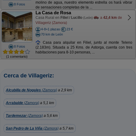
molino de agua, nuestro elemento estrella os hará vibrar
8 Fotos
de sensaciones completas de la ...
La Casa de Rosa
Casa Rural en
Filiel / Lucillo
a
42,4 km
de
(León)
Villageriz (Zamora)
4-8+1 plazas
23 €
70 km de León
Casa para alquilar en Filiel, junto al monte Teleno
8 Fotos
(2.183m). Situada a 25 Kms. de Astorga, cuenta con tres
habitaciones para 8-10 personas, ...
(1 comentario)
Cerca de Villageriz:
Alcubilla de Nogales
(Zamora)
a 2,9 km
Arrabalde
(Zamora)
a 5,1 km
Tardemezar
(Zamora)
a 5,6 km
San Pedro de La Viña
(Zamora)
a 5,7 km