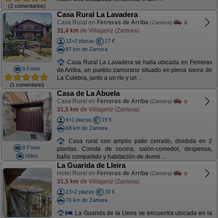
(2 comentarios)
Casa Rural La Lavadera
Casa Rural en
Ferreras de Arriba
a
(Zamora)
31,4 km
de Villageriz (Zamora)
12+2 plazas
17 €
67 km de Zamora
Casa Rural La Lavadera se halla ubicada en Ferreras
8 Fotos
de Arriba, un pueblo zamorano situado en plena sierra de
La Culebra, junto a un río y un ...
(1 comentario)
Casa de La Abuela
Casa Rural en
Ferreras de Arriba
a
(Zamora)
31,5 km
de Villageriz (Zamora)
8+1 plazas
19 €
68 km de Zamora
Casa rural con amplio patio cerrado, dividida en 2
8 Fotos
plantas. Consta de cocina, salón-comedor, despensa,
Video
baño compartido y habitación de dormi ...
La Guarida de Lleira
Hotel Rural en
Ferreras de Arriba
a
(Zamora)
31,5 km
de Villageriz (Zamora)
23+2 plazas
30 €
70 km de Zamora
La Guarida de la Lleira se encuentra ubicada en la