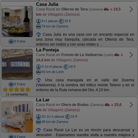
Casa Julia
Casa Rural en
Olleros de Tera
a
19,5
(Zamora)
km
de Villageriz (Zamora)
9+1 plazas
25 €
74 km de Zamora
Casa Julia es una casa con un encanto especial en
una zona muy tranquila, ubicada en Olleros de Tera,
8 Fotos
entorno sin ruidos y con unas vistas y ...
La Ponteja
Casa Rural en
Fresno de La Valduerna
a
(León)
24,4 km
de Villageriz (Zamora)
6-11+4 plazas
18 €
60 km de León
Una casa maragata en el valle del Duerna
8 Fotos
(Valduerna). A la sombra del mítico monte Teleno y en el
entorno de la Ruta romana del Oro. A 10 km ...
(1 comentario)
La Lar
Casa Rural en
Otero de Bodas
a
25,6
(Zamora)
km
de Villageriz (Zamora)
10-11+1 plazas
15 €
68 km de Zamora
Casa Rural La Lar es un rincón para descansar y
descubrir... Esperamos vuestra visita a nuestra mágica y
8 Fotos