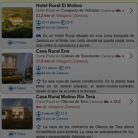
Hotel Rural El Molino
Hotel Rural en
Congosta de Vidriales
a
(Zamora)
12,2 km
de Villageriz (Zamora)
22+3 plazas
25 €
85 km de Zamora
Es un Hotel Rural situado en una zona tranquila de
Zamora en el límite con León donde se puede pasar unos
17 Fotos
días entre la naturaleza y asi rel ...
Casa Rural Emi
Casa Rural en
Colinas de Trasmonte
a
(Zamora)
17,6 km
de Villageriz (Zamora)
4+1 plazas
19 €
65 km de Zamora
Es una casa de nueva construcción. En la planta baja
tiene en un mismo espacio, el salón-cocina-comedor,
8 Fotos
desde el que se accede a la terraza ...
Casa Rural Molino Río Tera
Casa Rural en
Olleros de Tera
a
18,5
(Zamora)
km
de Villageriz (Zamora)
8 plazas
21 €
76 km de Zamora
La casa de los molineros de Olleros de Tera ahora
rehabilitada para turismo. La casa se autoabastece de luz,
8 Fotos
agua y saneamiento. Además en l ...