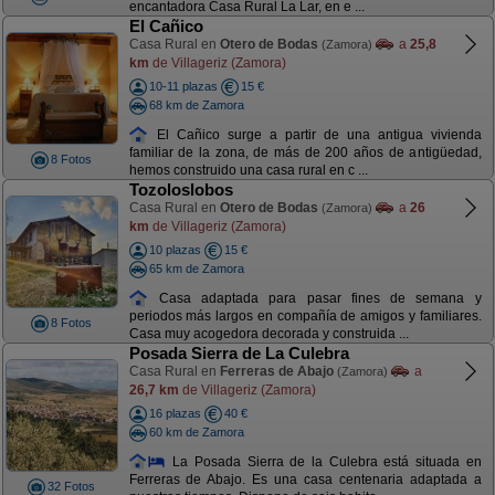
encantadora Casa Rural La Lar, en e ...
El Cañico
Casa Rural en
Otero de Bodas
a
25,8
(Zamora)
km
de Villageriz (Zamora)
10-11 plazas
15 €
68 km de Zamora
El Cañico surge a partir de una antigua vivienda
familiar de la zona, de más de 200 años de antigüedad,
8 Fotos
hemos construido una casa rural en c ...
Tozoloslobos
Casa Rural en
Otero de Bodas
a
26
(Zamora)
km
de Villageriz (Zamora)
10 plazas
15 €
65 km de Zamora
Casa adaptada para pasar fines de semana y
periodos más largos en compañía de amigos y familiares.
8 Fotos
Casa muy acogedora decorada y construida ...
Posada Sierra de La Culebra
Casa Rural en
Ferreras de Abajo
a
(Zamora)
26,7 km
de Villageriz (Zamora)
16 plazas
40 €
60 km de Zamora
La Posada Sierra de la Culebra está situada en
Ferreras de Abajo. Es una casa centenaria adaptada a
32 Fotos