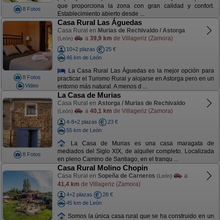
que proporciona la zona con gran calidad y confort.
8 Fotos
Establecimiento abierto desde ...
Casa Rural Las Águedas
Casa Rural en
Murias de Rechivaldo / Astorga
a
39,9 km
de Villageriz (Zamora)
(León)
10+2 plazas
25 €
46 km de León
La Casa Rural Las Águedas es la mejor opción para
8 Fotos
practicar el Turismo Rural y alojarse en Astorga pero en un
Video
entorno más natural. A menos d ...
La Casa de Murias
Casa Rural en
Astorga / Murias de Rechivaldo
a
40,1 km
de Villageriz (Zamora)
(León)
4-8+2 plazas
23 €
55 km de León
La Casa de Murias es una casa maragata de
mediados del Siglo XIX, de alquiler completo. Localizada
8 Fotos
en pleno Camino de Santiago, en el tranqu ...
Casa Rural Molino Chopin
Casa Rural en
Sopeña de Carneros
a
(León)
41,4 km
de Villageriz (Zamora)
4+2 plazas
28 €
45 km de León
Somos la única casa rural que se ha construido en un