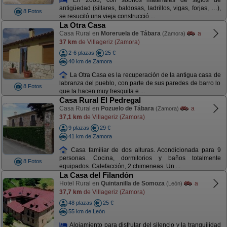
antigüedad (sillares, baldosas, ladrillos, vigas, forjas, …),
8 Fotos
se resucitó una vieja construcció ...
La Otra Casa
Casa Rural en
Moreruela de Tábara
a
(Zamora)
37 km
de Villageriz (Zamora)
2-6 plazas
25 €
40 km de Zamora
La Otra Casa es la recuperación de la antigua casa de
labranza del pueblo, con parte de sus paredes de barro lo
8 Fotos
que la hacen muy fresquita e ...
Casa Rural El Pedregal
Casa Rural en
Pozuelo de Tábara
a
(Zamora)
37,1 km
de Villageriz (Zamora)
9 plazas
29 €
41 km de Zamora
Casa familiar de dos alturas. Acondicionada para 9
personas. Cocina, dormitorios y baños totalmente
8 Fotos
equipados. Calefacción, 2 chimeneas. Un ...
La Casa del Filandón
Hotel Rural en
Quintanilla de Somoza
a
(León)
37,7 km
de Villageriz (Zamora)
48 plazas
25 €
55 km de León
Alojamiento para disfrutar del silencio y la tranquilidad