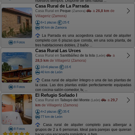
nuestros tiempos. Dispone de seis habita ...
Casa Rural de La Parrada
Casa Rural en
Peque
a
26,8 km
de
(Zamora)
Villageriz (Zamora)
6+1 plazas
25 €
90 km de Zamora
La Parrada es una acogedora casa rural de alquiler
completo con 6 plazas que consta, en una sola planta, de
8 Fotos
tres habitaciones dobles, 2 baño ...
Casa Rural Las Urces
Casa Rural en
Santibáñez de la Isla
a
(León)
28,5 km
de Villageriz (Zamora)
10+6 plazas
15 €
40 km de León
Casa rural de alquiler íntegro o una de las plantas de
la casa. Las dos plantas están perfectamente equipadas
8 Fotos
con cocina-salón-comedor, tv, ...
El Refugio Soñado I
Casa Rural en
Tabuyo del Monte
a
29,7
(León)
km
de Villageriz (Zamora)
4+2 plazas
35 €
77 km de León
Casa rural de alquiler completo para albergar a
8 Fotos
grupos de 2 a 6 personas. Ideal para parejas que quieran
hacer una escapada romántica, o fam ...