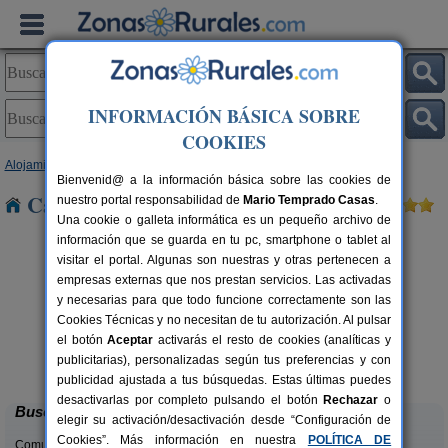
INFORMACIÓN BÁSICA SOBRE
COOKIES
Alojamientos
>
Castilla y León
>
Zamora
> Villageriz
Bienvenid@ a la información básica sobre las cookies de
Casas Rurales cerca de Villageriz
nuestro portal responsabilidad de
Mario Temprado Casas
.
Una cookie o galleta informática es un pequeño archivo de
información que se guarda en tu pc, smartphone o tablet al
visitar el portal. Algunas son nuestras y otras pertenecen a
empresas externas que nos prestan servicios. Las activadas
y necesarias para que todo funcione correctamente son las
Cookies Técnicas y no necesitan de tu autorización. Al pulsar
el botón
Aceptar
activarás el resto de cookies (analíticas y
El Descanso de Sanabria
rs.
6 pers.
publicitarias), personalizadas según tus preferencias y con
 €
23 €
Trefacio (Zamora)
desde
publicidad ajustada a tus búsquedas. Estas últimas puedes
desactivarlas por completo pulsando el botón
Rechazar
o
Buscar
elegir su activación/desactivación desde “Configuración de
Cookies”. Más información en nuestra
POLÍTICA DE
Comunidades: