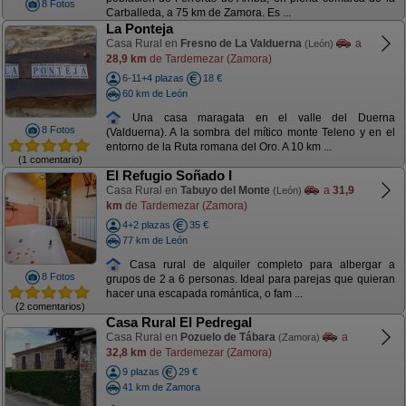
8 Fotos
Carballeda, a 75 km de Zamora. Es ...
La Ponteja
Casa Rural en
Fresno de La Valduerna
a
(León)
28,9 km
de Tardemezar (Zamora)
6-11+4 plazas
18 €
60 km de León
Una casa maragata en el valle del Duerna
8 Fotos
(Valduerna). A la sombra del mítico monte Teleno y en el
entorno de la Ruta romana del Oro. A 10 km ...
(1 comentario)
El Refugio Soñado I
Casa Rural en
Tabuyo del Monte
a
31,9
(León)
km
de Tardemezar (Zamora)
4+2 plazas
35 €
77 km de León
Casa rural de alquiler completo para albergar a
8 Fotos
grupos de 2 a 6 personas. Ideal para parejas que quieran
hacer una escapada romántica, o fam ...
(2 comentarios)
Casa Rural El Pedregal
Casa Rural en
Pozuelo de Tábara
a
(Zamora)
32,8 km
de Tardemezar (Zamora)
9 plazas
29 €
41 km de Zamora