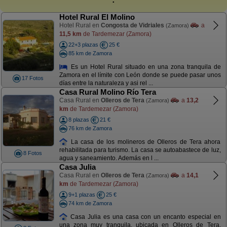
Hotel Rural El Molino
Hotel Rural en
Congosta de Vidriales
a
(Zamora)
11,5 km
de Tardemezar (Zamora)
22+3 plazas
25 €
85 km de Zamora
Es un Hotel Rural situado en una zona tranquila de
Zamora en el límite con León donde se puede pasar unos
17 Fotos
días entre la naturaleza y asi rel ...
Casa Rural Molino Río Tera
Casa Rural en
Olleros de Tera
a
13,2
(Zamora)
km
de Tardemezar (Zamora)
8 plazas
21 €
76 km de Zamora
La casa de los molineros de Olleros de Tera ahora
rehabilitada para turismo. La casa se autoabastece de luz,
8 Fotos
agua y saneamiento. Además en l ...
Casa Julia
Casa Rural en
Olleros de Tera
a
14,1
(Zamora)
km
de Tardemezar (Zamora)
9+1 plazas
25 €
74 km de Zamora
Casa Julia es una casa con un encanto especial en
una zona muy tranquila, ubicada en Olleros de Tera,