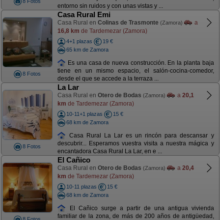
8 Fotos
entorno sin ruidos y con unas vistas y ...
Casa Rural Emi
Casa Rural en
Colinas de Trasmonte
a
(Zamora)
16,8 km
de Tardemezar (Zamora)
4+1 plazas
19 €
65 km de Zamora
Es una casa de nueva construcción. En la planta baja
tiene en un mismo espacio, el salón-cocina-comedor,
8 Fotos
desde el que se accede a la terraza ...
La Lar
Casa Rural en
Otero de Bodas
a
20,1
(Zamora)
km
de Tardemezar (Zamora)
10-11+1 plazas
15 €
68 km de Zamora
Casa Rural La Lar es un rincón para descansar y
descubrir... Esperamos vuestra visita a nuestra mágica y
8 Fotos
encantadora Casa Rural La Lar, en e ...
El Cañico
Casa Rural en
Otero de Bodas
a
20,4
(Zamora)
km
de Tardemezar (Zamora)
10-11 plazas
15 €
68 km de Zamora
El Cañico surge a partir de una antigua vivienda
familiar de la zona, de más de 200 años de antigüedad,
8 Fotos