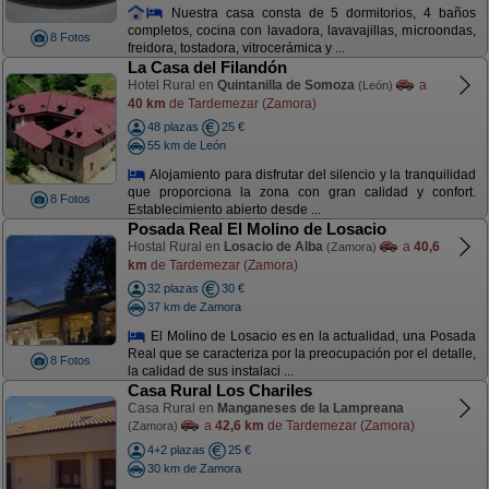
Nuestra casa consta de 5 dormitorios, 4 baños
completos, cocina con lavadora, lavavajillas, microondas,
8 Fotos
freidora, tostadora, vitrocerámica y ...
La Casa del Filandón
Hotel Rural en
Quintanilla de Somoza
a
(León)
40 km
de Tardemezar (Zamora)
48 plazas
25 €
55 km de León
Alojamiento para disfrutar del silencio y la tranquilidad
que proporciona la zona con gran calidad y confort.
8 Fotos
Establecimiento abierto desde ...
Posada Real El Molino de Losacio
Hostal Rural en
Losacio de Alba
a
40,6
(Zamora)
km
de Tardemezar (Zamora)
32 plazas
30 €
37 km de Zamora
El Molino de Losacio es en la actualidad, una Posada
Real que se caracteriza por la preocupación por el detalle,
8 Fotos
la calidad de sus instalaci ...
Casa Rural Los Chariles
Casa Rural en
Manganeses de la Lampreana
a
42,6 km
de Tardemezar (Zamora)
(Zamora)
4+2 plazas
25 €
30 km de Zamora