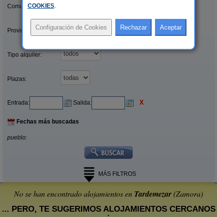
COOKIES
.
Comunidades:
Provincias/Islas:
Tipo alquiler:
Plazas:
X
Entrada:
Salida:
Fechas más buscadas
pueblo:
MÁS FILTROS
No se han encontrado alojamientos en
Tardemezar
(Zamora)
... PERO, TE SUGERIMOS ALOJAMIENTOS CERCANOS
: