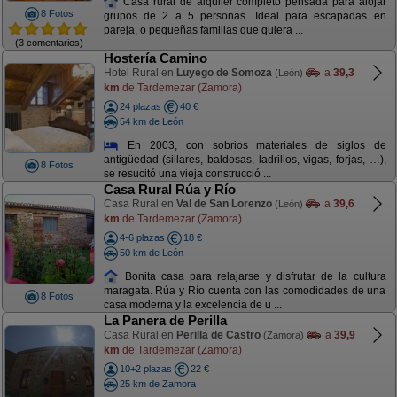
Casa rural de alquiler completo pensada para alojar
8 Fotos
grupos de 2 a 5 personas. Ideal para escapadas en
pareja, o pequeñas familias que quiera ...
(3 comentarios)
Hostería Camino
Hotel Rural en
Luyego de Somoza
a
39,3
(León)
km
de Tardemezar (Zamora)
24 plazas
40 €
54 km de León
En 2003, con sobrios materiales de siglos de
antigüedad (sillares, baldosas, ladrillos, vigas, forjas, …),
8 Fotos
se resucitó una vieja construcció ...
Casa Rural Rúa y Río
Casa Rural en
Val de San Lorenzo
a
39,6
(León)
km
de Tardemezar (Zamora)
4-6 plazas
18 €
50 km de León
Bonita casa para relajarse y disfrutar de la cultura
maragata. Rúa y Río cuenta con las comodidades de una
8 Fotos
casa moderna y la excelencia de u ...
La Panera de Perilla
Casa Rural en
Perilla de Castro
a
39,9
(Zamora)
km
de Tardemezar (Zamora)
10+2 plazas
22 €
25 km de Zamora