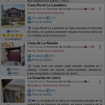
tres habitaciones dobles, 2 baño ...
Casa Rural La Lavadera
Casa Rural en
Ferreras de Arriba
a
26
(Zamora)
km
de Tardemezar (Zamora)
12+2 plazas
17 €
67 km de Zamora
Casa Rural La Lavadera se halla ubicada en Ferreras
8 Fotos
de Arriba, un pueblo zamorano situado en plena sierra de
La Culebra, junto a un río y un ...
(1 comentario)
Casa de La Abuela
Casa Rural en
Ferreras de Arriba
a
26
(Zamora)
km
de Tardemezar (Zamora)
8+1 plazas
19 €
68 km de Zamora
Casa rural con amplio patio cerrado, dividida en 2
8 Fotos
plantas. Consta de cocina, salón-comedor, despensa,
Video
baño compartido y habitación de dormi ...
La Guarida de Lleira
Hotel Rural en
Ferreras de Arriba
a
(Zamora)
26,1 km
de Tardemezar (Zamora)
23+2 plazas
30 €
70 km de Zamora
La Guarida de la Lleira se encuentra ubicada en la
población de Ferreras de Arriba, en plena comarca de la