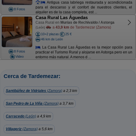
Antigua casa labriega restaurada y acondicionada
para el descanso y el confort de nuestros clientes, el
8 Fotos
alquiler es de la casa completa, est ...
Casa Rural Las Águedas
Casa Rural en
Murias de Rechivaldo / Astorga
a
43,9 km
de Tardemezar (Zamora)
(León)
10+2 plazas
25 €
46 km de León
La Casa Rural Las Águedas es la mejor opción para
8 Fotos
practicar el Turismo Rural y alojarse en Astorga pero en un
Video
entorno más natural. A menos d ...
Cerca de Tardemezar:
Santibáñez de Vidriales
(Zamora)
a 2,3 km
San Pedro de La Viña
(Zamora)
a 3,7 km
Carracedo
(León)
a 4,9 km
Villageriz
(Zamora)
a 5,6 km