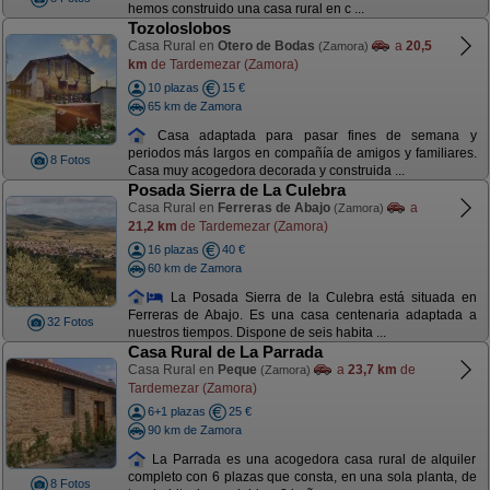
hemos construido una casa rural en c ...
Tozoloslobos
Casa Rural en
Otero de Bodas
a
20,5
(Zamora)
km
de Tardemezar (Zamora)
10 plazas
15 €
65 km de Zamora
Casa adaptada para pasar fines de semana y
periodos más largos en compañía de amigos y familiares.
8 Fotos
Casa muy acogedora decorada y construida ...
Posada Sierra de La Culebra
Casa Rural en
Ferreras de Abajo
a
(Zamora)
21,2 km
de Tardemezar (Zamora)
16 plazas
40 €
60 km de Zamora
La Posada Sierra de la Culebra está situada en
Ferreras de Abajo. Es una casa centenaria adaptada a
32 Fotos
nuestros tiempos. Dispone de seis habita ...
Casa Rural de La Parrada
Casa Rural en
Peque
a
23,7 km
de
(Zamora)
Tardemezar (Zamora)
6+1 plazas
25 €
90 km de Zamora
La Parrada es una acogedora casa rural de alquiler
completo con 6 plazas que consta, en una sola planta, de
8 Fotos