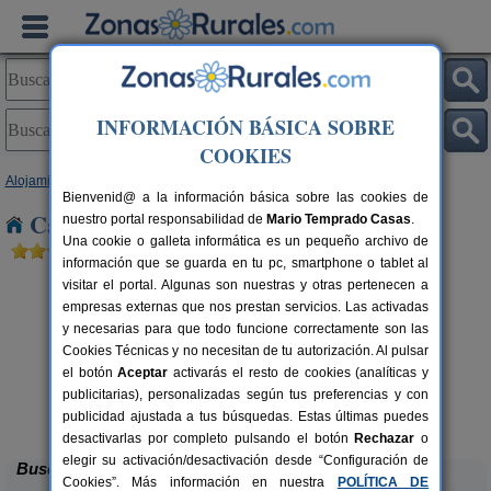
INFORMACIÓN BÁSICA SOBRE
COOKIES
Alojamientos
>
Castilla y León
>
Zamora
> Tardemezar
Bienvenid@ a la información básica sobre las cookies de
Casas Rurales cerca de Tardemezar
nuestro portal responsabilidad de
Mario Temprado Casas
.
Una cookie o galleta informática es un pequeño archivo de
información que se guarda en tu pc, smartphone o tablet al
visitar el portal. Algunas son nuestras y otras pertenecen a
empresas externas que nos prestan servicios. Las activadas
y necesarias para que todo funcione correctamente son las
Cookies Técnicas y no necesitan de tu autorización. Al pulsar
el botón
Aceptar
activarás el resto de cookies (analíticas y
publicitarias), personalizadas según tus preferencias y con
El Corazón Verde
rs.
8-21+3 pers.
 €
25 €
publicidad ajustada a tus búsquedas. Estas últimas puedes
Badilla (Zamora)
desde
desactivarlas por completo pulsando el botón
Rechazar
o
elegir su activación/desactivación desde “Configuración de
Buscar
Cookies”. Más información en nuestra
POLÍTICA DE