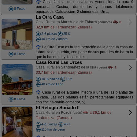
Casa familiar de dos alturas. Acondicionada para 9
personas. Cocina, dormitorios y baños totalmente
8 Fotos
equipados. Calefacción, 2 chimeneas. Un ...
La Otra Casa
Casa Rural en
Moreruela de Tábara
a
(Zamora)
32,9 km
de Tardemezar (Zamora)
2-6 plazas
25 €
40 km de Zamora
La Otra Casa es la recuperación de la antigua casa de
labranza del pueblo, con parte de sus paredes de barro lo
8 Fotos
que la hacen muy fresquita e ...
Casa Rural Las Urces
Casa Rural en
Santibáñez de la Isla
a
(León)
33,7 km
de Tardemezar (Zamora)
10+6 plazas
15 €
40 km de León
Casa rural de alquiler íntegro o una de las plantas de
la casa. Las dos plantas están perfectamente equipadas
8 Fotos
con cocina-salón-comedor, tv, ...
El Refugio Soñado II
Casa Rural en
Pozos
a
36,1 km
de
(León)
Tardemezar (Zamora)
4+1 plazas
45 €
115 km de León