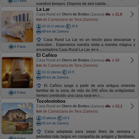
32 Fotos
nuestros tiempos. Dispone de seis habita ...
La Lar
Casa Rural en
Otero de Bodas
a
11,8
(Zamora)
km
de Camarzana de Tera (Zamora)
10-11+1 plazas
15 €
68 km de Zamora
Casa Rural La Lar es un rincón para descansar y
descubrir... Esperamos vuestra visita a nuestra mágica y
8 Fotos
encantadora Casa Rural La Lar, en e ...
El Cañico
Casa Rural en
Otero de Bodas
a
12
(Zamora)
km
de Camarzana de Tera (Zamora)
10-11 plazas
15 €
68 km de Zamora
El Cañico surge a partir de una antigua vivienda
familiar de la zona, de más de 200 años de antigüedad,
8 Fotos
hemos construido una casa rural en c ...
Tozoloslobos
Casa Rural en
Otero de Bodas
a
12,1
(Zamora)
km
de Camarzana de Tera (Zamora)
10 plazas
15 €
65 km de Zamora
Casa adaptada para pasar fines de semana y
periodos más largos en compañía de amigos y familiares.
8 Fotos