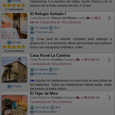
8 Fotos
(Valduerna). A la sombra del mítico monte Teleno y en el
entorno de la Ruta romana del Oro. A 10 km ...
(1 comentario)
El Refugio Soñado I
Casa Rural en
Tabuyo del Monte
a
38,2
(León)
km
de Camarzana de Tera (Zamora)
4+2 plazas
35 €
77 km de León
Casa rural de alquiler completo para albergar a
8 Fotos
grupos de 2 a 6 personas. Ideal para parejas que quieran
hacer una escapada romántica, o fam ...
(2 comentarios)
Casa Rural La Cantina
Casa Rural en
Ceadea
a
39,1 km
de
(Zamora)
Camarzana de Tera (Zamora)
8+2 plazas
14 €
40 km de Zamora
Alquiler de habitaciones en casa rural en una aldea de
90 habitantes. Todas las habitaciones tienen baño, están
8 Fotos
decoradas al estilo rústico. ...
El Tejar de Miro
Casa Rural en
Ceadea
a
39,2 km
de
(Zamora)
Camarzana de Tera (Zamora)
10+1 plazas
30 €
45 km de Zamora