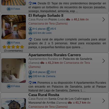
Desde El Tejar de miro pretendemos despertar en
el viajero un torbellino de recuerdos de épocas pasadas,
8 Fotos
sosiego, tranquilidad, armonía, esp ...
El Refugio Soñado II
Casa Rural en
Pozos
a
40,1 km
de
(León)
Camarzana de Tera (Zamora)
4+1 plazas
45 €
115 km de León
Casa rural de alquiler completo pensada para alojar
8 Fotos
grupos de 2 a 5 personas. Ideal para escapadas en
pareja, o pequeñas familias que quiera ...
(3 comentarios)
Apartamentos Rurales Carrero
Apartamentos Rurales en
Palacios de Sanabria
a
41,3 km
de Camarzana de Tera
(Zamora)
(Zamora)
8+8 plazas
33 €
100 km de Zamora
Ponemos a su disposición 4 Apartamentos Rurales
8 Fotos
con encanto en Palacios de Sanabria, junto al Parque
Natural del Lago de Sanabria, Zamora. L ...
Casa Rural Rosita
Casa Rural en
Santa Cruz de Los Cuérragos /
Manzanal de Arriba
a
41,7 km
de
(Zamora)
Camarzana de Tera (Zamora)