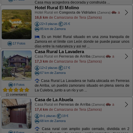
Casa muy acogedora decorada y construida ...
Hotel Rural El Molino
Hotel Rural en
Congosta de Vidriales
a
(Zamora)
16,6 km
de Camarzana de Tera (Zamora)
22+3 plazas
25 €
85 km de Zamora
Es un Hotel Rural situado en una zona tranquila de
Zamora en el límite con León donde se puede pasar unos
17 Fotos
días entre la naturaleza y asi rel ...
Casa Rural La Lavadera
Casa Rural en
Ferreras de Arriba
a
(Zamora)
17,3 km
de Camarzana de Tera (Zamora)
12+2 plazas
17 €
67 km de Zamora
Casa Rural La Lavadera se halla ubicada en Ferreras
8 Fotos
de Arriba, un pueblo zamorano situado en plena sierra de
La Culebra, junto a un río y un ...
(1 comentario)
Casa de La Abuela
Casa Rural en
Ferreras de Arriba
a
(Zamora)
17,4 km
de Camarzana de Tera (Zamora)
8+1 plazas
19 €
68 km de Zamora
Casa rural con amplio patio cerrado, dividida en 2
8 Fotos