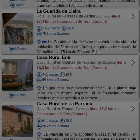
plantas. Consta de cocina, salón-comedor, despensa,
Video
baño compartido y habitación de dormi ...
La Guarida de Lleira
Hotel Rural en
Ferreras de Arriba
a
(Zamora)
17,4 km
de Camarzana de Tera (Zamora)
23+2 plazas
30 €
70 km de Zamora
La Guarida de la Lleira se encuentra ubicada en la
población de Ferreras de Arriba, en plena comarca de la
8 Fotos
Carballeda, a 75 km de Zamora. Es ...
Casa Rural Emi
Casa Rural en
Colinas de Trasmonte
a
(Zamora)
18,3 km
de Camarzana de Tera (Zamora)
4+1 plazas
19 €
65 km de Zamora
Es una casa de nueva construcción. En la planta baja
tiene en un mismo espacio, el salón-cocina-comedor,
8 Fotos
desde el que se accede a la terraza ...
Casa Rural de La Parrada
Casa Rural en
Peque
a
22,2 km
de
(Zamora)
Camarzana de Tera (Zamora)
6+1 plazas
25 €
90 km de Zamora
La Parrada es una acogedora casa rural de alquiler
completo con 6 plazas que consta, en una sola planta, de