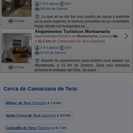
2-4+1 plazas
28 €
105 km de Zamora
Lo que en su día fue una cuadra de vacas y vivienda
8 Fotos
en la parte superior, lo hemos convertido en un confortable
hogar donde los huéspedes pu ...
Alojamientos Turísticos Montamarta
Apartamentos Rurales en
Montamarta
(Zamora)
a
42,5 km
de Camarzana de Tera (Zamora)
2-4+1 plazas
30 €
15 km de Zamora
Alquiler de apartamento para turismo rural situado en
Montamarta, a 15 km de Zamora. Zona muy tranquila
8 Fotos
próxima al embalse del Esla. Se pued ...
Cerca de Camarzana de Tera:
Melgar de Tera
(Zamora)
a 3,4 km
Santa Croya de Tera
(Zamora)
a 4,6 km
Calzadilla de Tera
(Zamora)
a 4,7 km