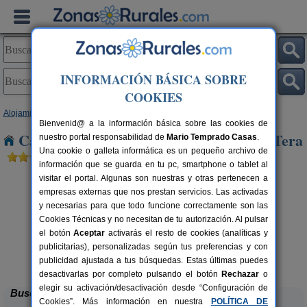
INFORMACIÓN BÁSICA SOBRE
COOKIES
Alojamientos
>
Castilla y León
>
Zamora
> Camarzana de Tera
Bienvenid@ a la información básica sobre las cookies de
Casas Rurales cerca de Camarzana de Tera
nuestro portal responsabilidad de
Mario Temprado Casas
.
Una cookie o galleta informática es un pequeño archivo de
información que se guarda en tu pc, smartphone o tablet al
visitar el portal. Algunas son nuestras y otras pertenecen a
empresas externas que nos prestan servicios. Las activadas
y necesarias para que todo funcione correctamente son las
Cookies Técnicas y no necesitan de tu autorización. Al pulsar
el botón
Aceptar
activarás el resto de cookies (analíticas y
publicitarias), personalizadas según tus preferencias y con
El Descanso de Sanabria
rs.
6 pers.
 €
23 €
publicidad ajustada a tus búsquedas. Estas últimas puedes
Trefacio (Zamora)
desde
desactivarlas por completo pulsando el botón
Rechazar
o
elegir su activación/desactivación desde “Configuración de
Buscar
Cookies”. Más información en nuestra
POLÍTICA DE