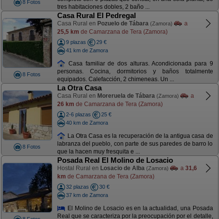
8 Fotos
tres habitaciones dobles, 2 baño ...
Casa Rural El Pedregal
Casa Rural en
Pozuelo de Tábara
a
(Zamora)
25,5 km
de Camarzana de Tera (Zamora)
9 plazas
29 €
41 km de Zamora
Casa familiar de dos alturas. Acondicionada para 9
personas. Cocina, dormitorios y baños totalmente
8 Fotos
equipados. Calefacción, 2 chimeneas. Un ...
La Otra Casa
Casa Rural en
Moreruela de Tábara
a
(Zamora)
26 km
de Camarzana de Tera (Zamora)
2-6 plazas
25 €
40 km de Zamora
La Otra Casa es la recuperación de la antigua casa de
labranza del pueblo, con parte de sus paredes de barro lo
8 Fotos
que la hacen muy fresquita e ...
Posada Real El Molino de Losacio
Hostal Rural en
Losacio de Alba
a
31,6
(Zamora)
km
de Camarzana de Tera (Zamora)
32 plazas
30 €
37 km de Zamora
El Molino de Losacio es en la actualidad, una Posada
Real que se caracteriza por la preocupación por el detalle,