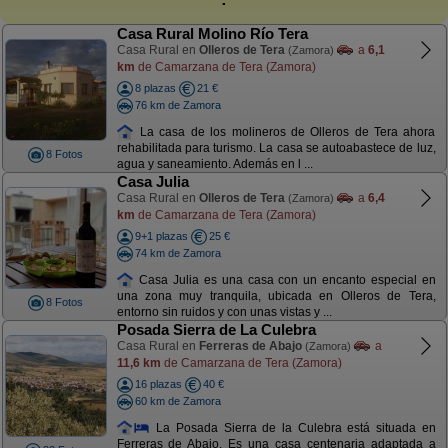
Casa Rural Molino Río Tera
Casa Rural en
Olleros de Tera
a
6,1
(Zamora)
km
de Camarzana de Tera (Zamora)
8 plazas
21 €
76 km de Zamora
La casa de los molineros de Olleros de Tera ahora
rehabilitada para turismo. La casa se autoabastece de luz,
8 Fotos
agua y saneamiento. Además en l ...
Casa Julia
Casa Rural en
Olleros de Tera
a
6,4
(Zamora)
km
de Camarzana de Tera (Zamora)
9+1 plazas
25 €
74 km de Zamora
Casa Julia es una casa con un encanto especial en
una zona muy tranquila, ubicada en Olleros de Tera,
8 Fotos
entorno sin ruidos y con unas vistas y ...
Posada Sierra de La Culebra
Casa Rural en
Ferreras de Abajo
a
(Zamora)
11,6 km
de Camarzana de Tera (Zamora)
16 plazas
40 €
60 km de Zamora
La Posada Sierra de la Culebra está situada en
Ferreras de Abajo. Es una casa centenaria adaptada a