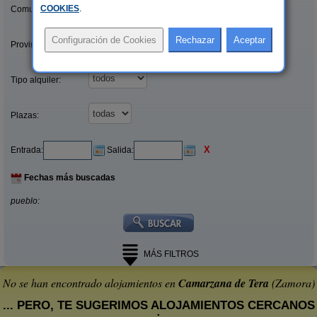
COOKIES
.
Comunidades:
Provincias/Islas:
Tipo alquiler:
Plazas:
X
Entrada:
Salida:
Fechas más buscadas
pueblo:
MÁS FILTROS
No se han encontrado alojamientos en
Camarzana de Tera
(Zamora)
... PERO, TE SUGERIMOS ALOJAMIENTOS CERCANOS
: