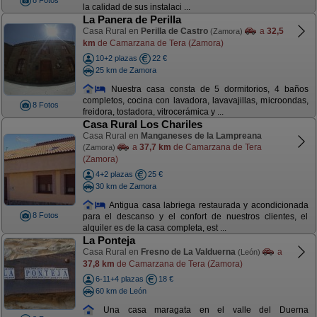
8 Fotos
la calidad de sus instalaci ...
La Panera de Perilla
Casa Rural en
Perilla de Castro
a
32,5
(Zamora)
km
de Camarzana de Tera (Zamora)
10+2 plazas
22 €
25 km de Zamora
Nuestra casa consta de 5 dormitorios, 4 baños
completos, cocina con lavadora, lavavajillas, microondas,
8 Fotos
freidora, tostadora, vitrocerámica y ...
Casa Rural Los Chariles
Casa Rural en
Manganeses de la Lampreana
a
37,7 km
de Camarzana de Tera
(Zamora)
(Zamora)
4+2 plazas
25 €
30 km de Zamora
Antigua casa labriega restaurada y acondicionada
8 Fotos
para el descanso y el confort de nuestros clientes, el
alquiler es de la casa completa, est ...
La Ponteja
Casa Rural en
Fresno de La Valduerna
a
(León)
37,8 km
de Camarzana de Tera (Zamora)
6-11+4 plazas
18 €
60 km de León
Una casa maragata en el valle del Duerna