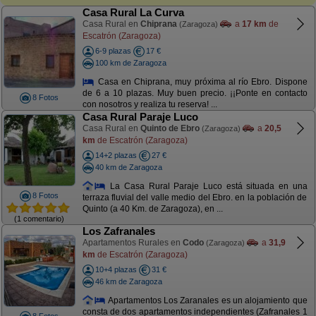
Casa Rural La Curva
Casa Rural en
Chiprana
a
17 km
de
(Zaragoza)
Escatrón (Zaragoza)
6-9 plazas
17 €
100 km de Zaragoza
Casa en Chiprana, muy próxima al río Ebro. Dispone
de 6 a 10 plazas. Muy buen precio. ¡¡Ponte en contacto
8 Fotos
con nosotros y realiza tu reserva! ...
Casa Rural Paraje Luco
Casa Rural en
Quinto de Ebro
a
20,5
(Zaragoza)
km
de Escatrón (Zaragoza)
14+2 plazas
27 €
40 km de Zaragoza
La Casa Rural Paraje Luco está situada en una
8 Fotos
terraza fluvial del valle medio del Ebro. en la población de
Quinto (a 40 Km. de Zaragoza), en ...
(1 comentario)
Los Zafranales
Apartamentos Rurales en
Codo
a
31,9
(Zaragoza)
km
de Escatrón (Zaragoza)
10+4 plazas
31 €
46 km de Zaragoza
Apartamentos Los Zaranales es un alojamiento que
consta de dos apartamentos independientes (Zafranales 1