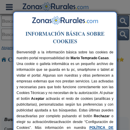
INFORMACIÓN BÁSICA SOBRE
COOKIES
Alojamientos
>
Aragón
>
Zaragoza
> Escatrón
Bienvenid@ a la información básica sobre las cookies de
Casas Rurales cerca de Escatrón
nuestro portal responsabilidad de
Mario Temprado Casas
.
Una cookie o galleta informática es un pequeño archivo de
información que se guarda en tu pc, smartphone o tablet al
visitar el portal. Algunas son nuestras y otras pertenecen a
empresas externas que nos prestan servicios. Las activadas
y necesarias para que todo funcione correctamente son las
Cookies Técnicas y no necesitan de tu autorización. Al pulsar
el botón
Aceptar
activarás el resto de cookies (analíticas y
Casa Rural Cuenta La Leyenda
rs.
6+4 pers.
publicitarias), personalizadas según tus preferencias y con
 €
35 €
Bulbuente (Zaragoza)
desde
publicidad ajustada a tus búsquedas. Estas últimas puedes
desactivarlas por completo pulsando el botón
Rechazar
o
Buscar
elegir su activación/desactivación desde “Configuración de
Cookies”. Más información en nuestra
POLÍTICA DE
Comunidades: