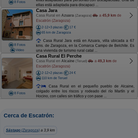
ellas adaptadas para personas con discapacidad. Una de
8 Fotos
ellas está adaptada para discapaci ...
Casa Jara
Casa Rural en
Azuara
a
45,9 km
de
(Zaragoza)
Escatrón (Zaragoza)
2-12+3 plazas
17 €
65 km de Zaragoza
Casa Rural Jara está en Azuara, villa ubicada a 67
8 Fotos
kms. de Zaragoza, en la Comarca Campo de Belchite. Es
Video
una vivienda de turismo rural catal ...
Casa Rural El Perche
Casa Rural en
Alcaine
a
49,3 km
de
(Teruel)
Escatrón (Zaragoza)
2-12+2 plazas
24 €
110 km de Teruel
Casa Rural en el pequeño pueblo de Alcaine,
colgado entre los riscos y rodeado del río Martín y el
8 Fotos
Hocino, con calles sin tráfico y con pase ...
Cerca de Escatrón:
Sástago
(Zaragoza)
a 3,9 km