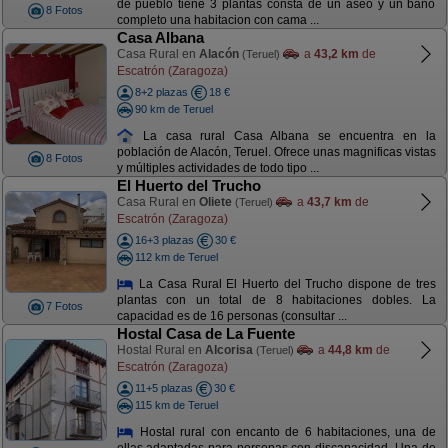
de pueblo tiene 3 plantas consta de un aseo y un baño
8 Fotos
completo una habitacion con cama ...
Casa Albana
Casa Rural en
Alacón
a
43,2 km
de
(Teruel)
Escatrón (Zaragoza)
8+2 plazas
18 €
90 km de Teruel
La casa rural Casa Albana se encuentra en la
población de Alacón, Teruel. Ofrece unas magnificas vistas
8 Fotos
y múltiples actividades de todo tipo ...
El Huerto del Trucho
Casa Rural en
Oliete
a
43,7 km
de
(Teruel)
Escatrón (Zaragoza)
16+3 plazas
30 €
112 km de Teruel
La Casa Rural El Huerto del Trucho dispone de tres
plantas con un total de 8 habitaciones dobles. La
7 Fotos
capacidad es de 16 personas (consultar ...
Hostal Casa de La Fuente
Hostal Rural en
Alcorisa
a
44,8 km
de
(Teruel)
Escatrón (Zaragoza)
11+5 plazas
30 €
115 km de Teruel
Hostal rural con encanto de 6 habitaciones, una de