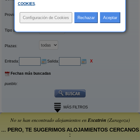
COOKIES
.
Provincias/Islas:
Tipo alquiler:
Plazas:
X
Entrada:
Salida:
Fechas más buscadas
pueblo:
MÁS FILTROS
No se han encontrado alojamientos en
Escatrón
(Zaragoza)
... PERO, TE SUGERIMOS ALOJAMIENTOS CERCANOS
: