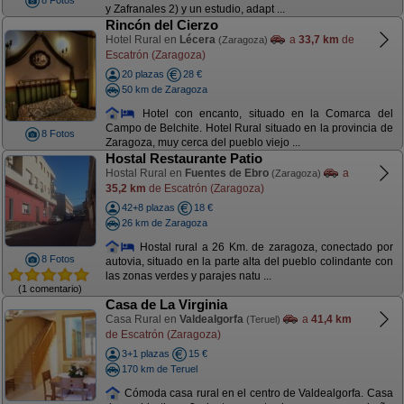
8 Fotos
y Zafranales 2) y un estudio, adapt ...
Rincón del Cierzo
Hotel Rural en
Lécera
a
33,7 km
de
(Zaragoza)
Escatrón (Zaragoza)
20 plazas
28 €
50 km de Zaragoza
Hotel con encanto, situado en la Comarca del
Campo de Belchite. Hotel Rural situado en la provincia de
8 Fotos
Zaragoza, muy cerca del pueblo viejo ...
Hostal Restaurante Patio
Hostal Rural en
Fuentes de Ebro
a
(Zaragoza)
35,2 km
de Escatrón (Zaragoza)
42+8 plazas
18 €
26 km de Zaragoza
Hostal rural a 26 Km. de zaragoza, conectado por
8 Fotos
autovia, situado en la parte alta del pueblo colindante con
las zonas verdes y parajes natu ...
(1 comentario)
Casa de La Virginia
Casa Rural en
Valdealgorfa
a
41,4 km
(Teruel)
de Escatrón (Zaragoza)
3+1 plazas
15 €
170 km de Teruel
Cómoda casa rural en el centro de Valdealgorfa. Casa