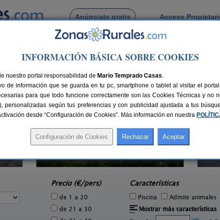
Anúnciate gratis
Acceso Propietar
Busca por pueblo
INFORMACIÓN BÁSICA SOBRE COOKIES
de Ebro
de Velilla de Ebro
de nuestro portal responsabilidad de
Mario Temprado Casas
.
o de información que se guarda en tu pc, smartphone o tablet al visitar el port
ecesarias para que todo funcione correctamente son las Cookies Técnicas y no ne
rias), personalizadas según tus preferencias y con publicidad ajustada a tus búsq
sactivación desde “Configuración de Cookies”. Más información en nuestra
POLÍTI
Casa Rural La Curva
C
3 pers.
6-9 pers.
30 €
17 €
Chiprana (Zaragoza)
Cam
e
desde
Precio (€/pers)
Características
de 1 a 20
Piscina
Admite animales
de 21 a 30
Mostrar más características