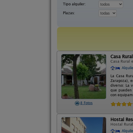
Tipo alquiler:
Plazas:
Casa Rural
Casa Rural 
Alquil
La Casa Rura
Zaragoza), e
diverso: La 
que pueden s
con equipami
8 Fotos
Hostal Res
Hostal Rura
Alquil