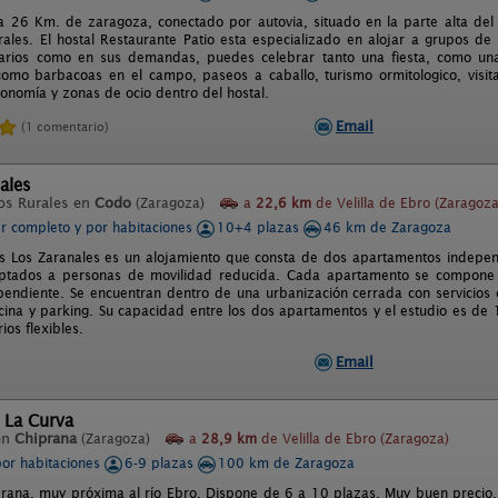
 a 26 Km. de zaragoza, conectado por autovia, situado en la parte alta del
rales. El hostal Restaurante Patio esta especializado en alojar a grupos de
arios como en sus demandas, puedes celebrar tanto una fiesta, como una 
como barbacoas en el campo, paseos a caballo, turismo ormitologico, visit
ronomía y zonas de ocio dentro del hostal.
Email
(1 comentario)
ales
os Rurales en
Codo
(Zaragoza)
a
22,6 km
de Velilla de Ebro (Zaragoza
er completo y por habitaciones
10+4 plazas
46 km de Zaragoza
 Los Zaranales es un alojamiento que consta de dos apartamentos independi
aptados a personas de movilidad reducida. Cada apartamento se compone d
pendiente. Se encuentran dentro de una urbanización cerrada con servicios c
scina y parking. Su capacidad entre los dos apartamentos y el estudio es d
ios flexibles.
Email
 La Curva
en
Chiprana
(Zaragoza)
a
28,9 km
de Velilla de Ebro (Zaragoza)
por habitaciones
6-9 plazas
100 km de Zaragoza
rana, muy próxima al río Ebro. Dispone de 6 a 10 plazas. Muy buen precio. ¡