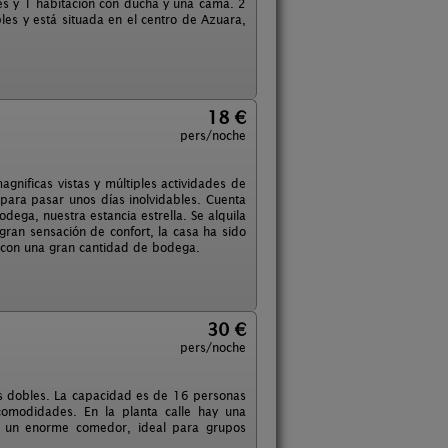
es y 1 habitación con ducha y una cama. 2
es y está situada en el centro de Azuara,
18 €
pers/noche
gnificas vistas y múltiples actividades de
para pasar unos días inolvidables. Cuenta
ega, nuestra estancia estrella. Se alquila
an sensación de confort, la casa ha sido
o con una gran cantidad de bodega.
30 €
pers/noche
es dobles. La capacidad es de 16 personas
comodidades. En la planta calle hay una
o un enorme comedor, ideal para grupos