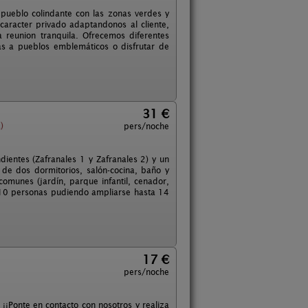
 pueblo colindante con las zonas verdes y
 caracter privado adaptandonos al cliente,
reunion tranquila. Ofrecemos diferentes
as a pueblos emblemáticos o disfrutar de
31 €
)
pers/noche
entes (Zafranales 1 y Zafranales 2) y un
e dos dormitorios, salón-cocina, baño y
omunes (jardín, parque infantil, cenador,
e 10 personas pudiendo ampliarse hasta 14
17 €
pers/noche
¡Ponte en contacto con nosotros y realiza