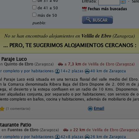
de 31 a 40
Entrada:
-
Sal
de 41 a 50
Fechas más buscadas
más de 50
pueblo:
No se han encontrado alojamientos en
Velilla de Ebro
(Zaragoza)
... PERO, TE SUGERIMOS ALOJAMIENTOS CERCANOS :
 Paraje Luco
en
Quinto de Ebro
(Zaragoza)
a
7,3 km
de Velilla de Ebro (Zaragoza)
er completo y por habitaciones
14+2 plazas
40 km de Zaragoza
l Paraje Luco está situada en una terraza fluvial del valle medio del Ebr
n la Comarca denominada Ribera Baja del Ebro Dispone de 2. 000 m de jar
vega, el desierto y la estepa confluyen en un radio de 10 Kms. Disponemos
er alquiladas conjunta, por separado o por habitaciones; con servicio de 
ento completo en baños, cocina y habitaciones, además de mobiliario de jardin
Email
(1 comentario)
taurante Patio
l en
Fuentes de Ebro
(Zaragoza)
a
22 km
de Velilla de Ebro (Zaragoza)
er completo y por habitaciones
42+8 plazas
26 km de Zaragoza