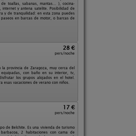
de toallas, sabanas, mantas... ), cocina-
nternet y antena satelite. Posibilidad de
ra y de tranquilidad: en esta zona puedes
én paseos en barcas de motor, o barcas de
28 €
pers/noche
n la provincia de Zaragoza, muy cerca del
equipadas, con baño en su interior, tv,
sfrutar los grupos alojados en el hotel.
ara esas vacaciones de verano con niños.
17 €
pers/noche
o de Belchite. Es una vivienda de turismo
 y barbacoa, 2 habitaciones con cama de