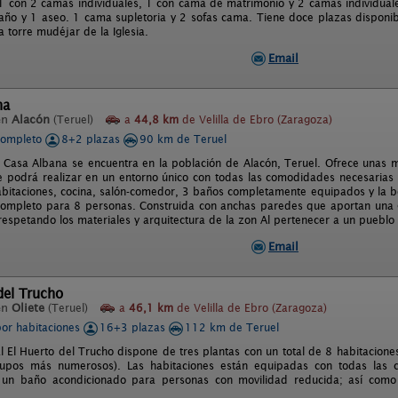
1 con 2 camas individuales, 1 con cama de matrimonio y 2 camas individual
año y 1 aseo. 1 cama supletoria y 2 sofas cama. Tiene doce plazas disponibl
la torre mudéjar de la Iglesia.
Email
na
en
Alacón
(Teruel)
a
44,8 km
de Velilla de Ebro (Zaragoza)
completo
8+2 plazas
90 km de Teruel
l Casa Albana se encuentra en la población de Alacón, Teruel. Ofrece unas ma
e podrá realizar en un entorno único con todas las comodidades necesarias 
abitaciones, cocina, salón-comedor, 3 baños completamente equipados y la bod
ompleto para 8 personas. Construida con anchas paredes que aportan una gr
 respetando los materiales y arquitectura de la zon Al pertenecer a un puebl
Email
del Trucho
en
Oliete
(Teruel)
a
46,1 km
de Velilla de Ebro (Zaragoza)
por habitaciones
16+3 plazas
112 km de Teruel
l El Huerto del Trucho dispone de tres plantas con un total de 8 habitacion
grupos más numerosos). Las habitaciones están equipadas con todas las 
y un baño acondicionado para personas con movilidad reducida; así com