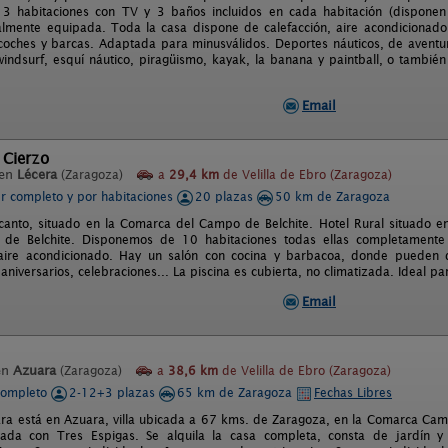
, 3 habitaciones con TV y 3 baños incluidos en cada habitación (disponen 
lmente equipada. Toda la casa dispone de calefacción, aire acondicionado, i
coches y barcas. Adaptada para minusválidos. Deportes náuticos, de aventu
 windsurf, esquí náutico, piragüismo, kayak, la banana y paintball, o tambi
Email
 Cierzo
 en
Lécera
(Zaragoza)
a
29,4 km
de Velilla de Ebro (Zaragoza)
er completo y por habitaciones
20 plazas
50 km de Zaragoza
canto, situado en la Comarca del Campo de Belchite. Hotel Rural situado e
o de Belchite. Disponemos de 10 habitaciones todas ellas completamente 
 aire acondicionado. Hay un salón con cocina y barbacoa, donde pueden di
niversarios, celebraciones... La piscina es cubierta, no climatizada. Ideal p
Email
en
Azuara
(Zaragoza)
a
38,6 km
de Velilla de Ebro (Zaragoza)
completo
2-12+3 plazas
65 km de Zaragoza
Fechas Libres
ara está en Azuara, villa ubicada a 67 kms. de Zaragoza, en la Comarca Camp
ogada con Tres Espigas. Se alquila la casa completa, consta de jardín