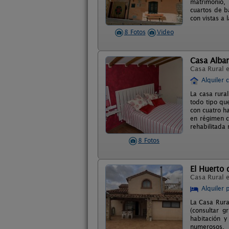
matrimonio, 
cuartos de b
con vistas a 
8 Fotos
Video
Casa Alba
Casa Rural 
Alquiler 
La casa rura
todo tipo qu
con cuatro h
en régimen c
rehabilitada
8 Fotos
El Huerto 
Casa Rural 
Alquiler 
La Casa Rura
(consultar 
habitación 
numerosos.