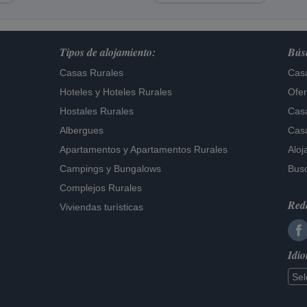
Tipos de alojamiento:
Búsq
Casas Rurales
Casa
Hoteles
y
Hoteles Rurales
Ofer
Hostales Rurales
Casa
Albergues
Casa
Apartamentos
y
Apartamentos Rurales
Aloj
Campings y Bungalows
Busc
Complejos Rurales
Rede
Viviendas turísticas
Idi