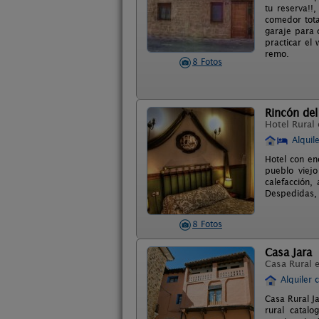
tu reserva!!
comedor tota
garaje para 
practicar el
remo.
8 Fotos
Rincón del
Hotel Rural
Alquil
Hotel con en
pueblo viej
calefacción,
Despedidas, a
8 Fotos
Casa Jara
Casa Rural 
Alquiler 
Casa Rural J
rural catal