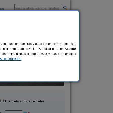
ios
-
al. Algunas son nuestras y otras pertenecen a empresas
cesitan de tu autorización. Al pulsar el botón
Aceptar
uedas. Estas últimas puedes desactivarlas por completo
CA DE COOKIES
.
asa Rural Entre Cerezos
Casa Nanalo
8 pers.
10 €
pillo de Aragón (Zaragoza)
Murillo de Gállego (Zar
desde
Adaptada a discapacitados