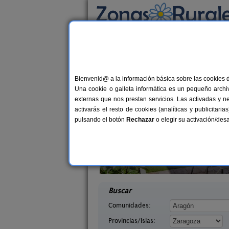
Busca por alojamiento
Alojamientos
>
Aragón
>
Zaragoza
> Velilla 
Casas Rurales cerca 
Bienvenid@ a la información básica sobre las cookies 
Una cookie o galleta informática es un pequeño archiv
externas que nos prestan servicios. Las activadas y n
activarás el resto de cookies (analíticas y publicita
pulsando el botón
Rechazar
o elegir su activación/de
a La Leyenda
Casa Rural Santa Ana
6+4 pers.
11-1
35 €
ragoza)
Pedrola (Zaragoza)
desde
desd
Buscar
Comunidades:
Provincias/Islas: