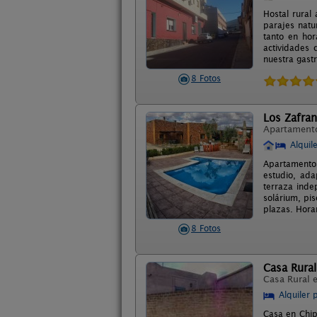
Hostal rural
parajes natu
tanto en hor
actividades 
nuestra gast
8 Fotos
Los Zafran
Apartament
Alquil
Apartamentos
estudio, ad
terraza inde
solárium, pi
plazas. Horar
8 Fotos
Casa Rural
Casa Rural 
Alquiler 
Casa en Chip