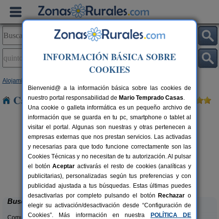
INFORMACIÓN BÁSICA SOBRE
COOKIES
Alojamientos
>
Aragón
>
Zaragoza
> Quinto de Ebro
Bienvenid@ a la información básica sobre las cookies de
Casas Rurales en Quinto de Ebro
nuestro portal responsabilidad de
Mario Temprado Casas
.
Una cookie o galleta informática es un pequeño archivo de
información que se guarda en tu pc, smartphone o tablet al
visitar el portal. Algunas son nuestras y otras pertenecen a
empresas externas que nos prestan servicios. Las activadas
y necesarias para que todo funcione correctamente son las
Cookies Técnicas y no necesitan de tu autorización. Al pulsar
el botón
Aceptar
activarás el resto de cookies (analíticas y
Casa Rural Cuenta La Leyenda
rs.
6+4 pers.
publicitarias), personalizadas según tus preferencias y con
 €
35 €
Bulbuente (Zaragoza)
desde
publicidad ajustada a tus búsquedas. Estas últimas puedes
desactivarlas por completo pulsando el botón
Rechazar
o
Buscar
elegir su activación/desactivación desde “Configuración de
Cookies”. Más información en nuestra
POLÍTICA DE
Comunidades: