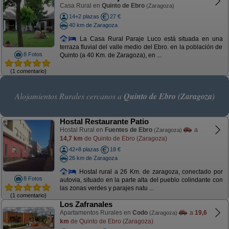
Casa Rural en
Quinto de Ebro
(Zaragoza)
14+2 plazas
27 €
40 km de Zaragoza
La Casa Rural Paraje Luco está situada en una
terraza fluvial del valle medio del Ebro. en la población de
8 Fotos
Quinto (a 40 Km. de Zaragoza), en ...
(1 comentario)
Alojamientos Rurales cercanos a
Quinto de Ebro (Zaragoza)
Hostal Restaurante Patio
Hostal Rural en
Fuentes de Ebro
a
(Zaragoza)
14,7 km
de Quinto de Ebro (Zaragoza)
42+8 plazas
18 €
26 km de Zaragoza
Hostal rural a 26 Km. de zaragoza, conectado por
8 Fotos
autovia, situado en la parte alta del pueblo colindante con
las zonas verdes y parajes natu ...
(1 comentario)
Los Zafranales
Apartamentos Rurales en
Codo
a
19,6
(Zaragoza)
km
de Quinto de Ebro (Zaragoza)