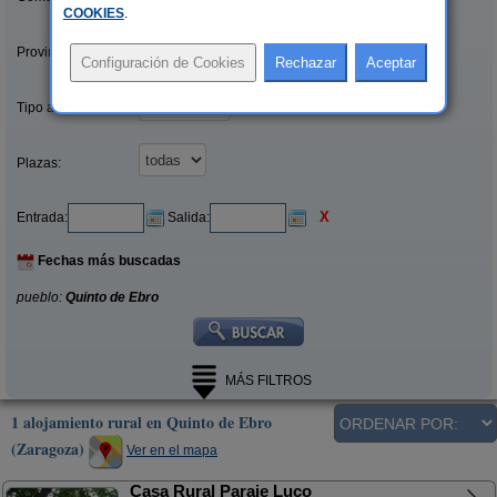
COOKIES
.
Provincias/Islas:
Tipo alquiler:
Plazas:
X
Entrada:
Salida:
Fechas más buscadas
pueblo:
Quinto de Ebro
MÁS FILTROS
1 alojamiento rural en Quinto de Ebro
(Zaragoza)
Ver en el mapa
Casa Rural Paraje Luco