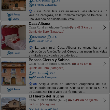
2-12+3 plazas
17 €
65 km de Zaragoza
Casa Rural Jara está en Azuara, villa ubicada a 67
8 Fotos
kms. de Zaragoza, en la Comarca Campo de Belchite. Es
Video
una vivienda de turismo rural catal ...
Casa Albana
Casa Rural en
Alacón
a
47,3 km
de
(Teruel)
Quinto de Ebro (Zaragoza)
8+2 plazas
18 €
90 km de Teruel
La casa rural Casa Albana se encuentra en la
población de Alacón, Teruel. Ofrece unas magnificas vistas
8 Fotos
y múltiples actividades de todo tipo ...
Posada Cierzo y Sabina
Casa Rural en
Tosos
a
49 km
de
(Zaragoza)
Quinto de Ebro (Zaragoza)
23 plazas
25 €
50 km de Zaragoza
Antigua casa de labranza Aragonesa de bio-
construcción: piedra y adobe. Situada en Tosos (a 50 Km
8 Fotos
de Zaragoza). En el valle del río Huerva. ...
El Huerto del Trucho
Casa Rural en
Oliete
a
49 km
de Quinto
(Teruel)
de Ebro (Zaragoza)
16+3 plazas
30 €