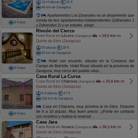
10+4 plazas
31 €
46 km de Zaragoza
Apartamentos Los Zaranales es un alojamiento que
consta de dos apartamentos independientes (Zafranales 1
8 Fotos
y Zafranales 2) y un estudio, adapt ...
Rincón del Cierzo
Hotel Rural en
Lécera
a
29,5 km
de
(Zaragoza)
Quinto de Ebro (Zaragoza)
20 plazas
28 €
50 km de Zaragoza
Hotel con encanto, situado en la Comarca del
Campo de Belchite. Hotel Rural situado en la provincia de
8 Fotos
Zaragoza, muy cerca del pueblo viejo ...
Casa Rural La Curva
Casa Rural en
Chiprana
a
35,9 km
de
(Zaragoza)
Quinto de Ebro (Zaragoza)
6-9 plazas
17 €
100 km de Zaragoza
Casa en Chiprana, muy próxima al río Ebro. Dispone
de 6 a 10 plazas. Muy buen precio. ¡¡Ponte en contacto
8 Fotos
con nosotros y realiza tu reserva! ...
Casa Jara
Casa Rural en
Azuara
a
36,1 km
de
(Zaragoza)
Quinto de Ebro (Zaragoza)