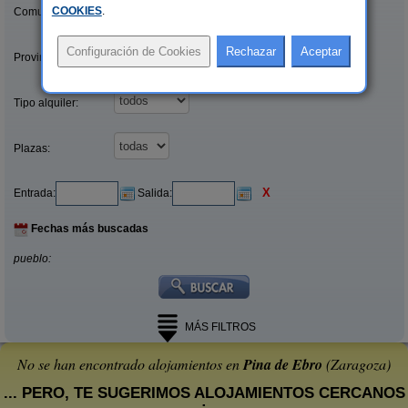
COOKIES
.
Comunidades:
Provincias/Islas:
Tipo alquiler:
Plazas:
X
Entrada:
Salida:
Fechas más buscadas
pueblo:
MÁS FILTROS
No se han encontrado alojamientos en
Pina de Ebro
(Zaragoza)
... PERO, TE SUGERIMOS ALOJAMIENTOS CERCANOS
: