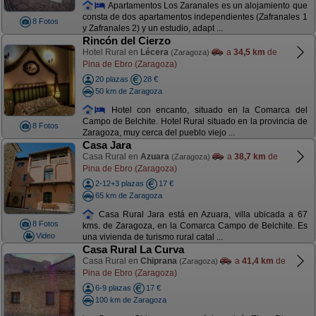
Apartamentos Los Zaranales es un alojamiento que
consta de dos apartamentos independientes (Zafranales 1
8 Fotos
y Zafranales 2) y un estudio, adapt ...
Rincón del Cierzo
Hotel Rural en
Lécera
a
34,5 km
de
(Zaragoza)
Pina de Ebro (Zaragoza)
20 plazas
28 €
50 km de Zaragoza
Hotel con encanto, situado en la Comarca del
Campo de Belchite. Hotel Rural situado en la provincia de
8 Fotos
Zaragoza, muy cerca del pueblo viejo ...
Casa Jara
Casa Rural en
Azuara
a
38,7 km
de
(Zaragoza)
Pina de Ebro (Zaragoza)
2-12+3 plazas
17 €
65 km de Zaragoza
Casa Rural Jara está en Azuara, villa ubicada a 67
8 Fotos
kms. de Zaragoza, en la Comarca Campo de Belchite. Es
Video
una vivienda de turismo rural catal ...
Casa Rural La Curva
Casa Rural en
Chiprana
a
41,4 km
de
(Zaragoza)
Pina de Ebro (Zaragoza)
6-9 plazas
17 €
100 km de Zaragoza