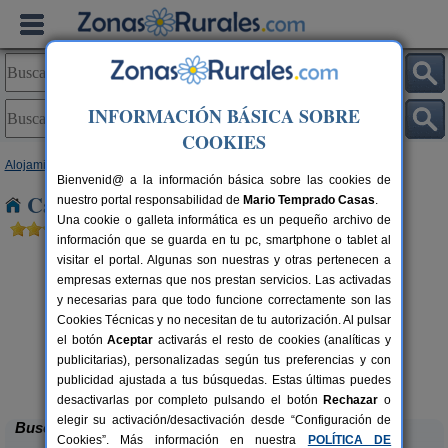
INFORMACIÓN BÁSICA SOBRE
COOKIES
Alojamientos
>
Aragón
>
Zaragoza
> Pina de Ebro
Bienvenid@ a la información básica sobre las cookies de
Casas Rurales cerca de Pina de Ebro
nuestro portal responsabilidad de
Mario Temprado Casas
.
Una cookie o galleta informática es un pequeño archivo de
información que se guarda en tu pc, smartphone o tablet al
visitar el portal. Algunas son nuestras y otras pertenecen a
empresas externas que nos prestan servicios. Las activadas
y necesarias para que todo funcione correctamente son las
Cookies Técnicas y no necesitan de tu autorización. Al pulsar
el botón
Aceptar
activarás el resto de cookies (analíticas y
publicitarias), personalizadas según tus preferencias y con
Casa Rural Cuenta La Leyenda
pers.
6+4 pers.
30 €
35 €
publicidad ajustada a tus búsquedas. Estas últimas puedes
Bulbuente (Zaragoza)
desde
desactivarlas por completo pulsando el botón
Rechazar
o
elegir su activación/desactivación desde “Configuración de
Buscar
Cookies”. Más información en nuestra
POLÍTICA DE