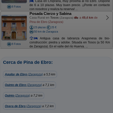
Casa en Chiprana, muy próxima al río Ebro. Dispone
de 6 a 10 plazas. Muy buen precio. ¡¡Ponte en contacto
8 Fotos
con nosotros y realiza tu reserva! ...
Posada Cierzo y Sabina
Casa Rural en
Tosos
a
49,4 km
de
(Zaragoza)
Pina de Ebro (Zaragoza)
23 plazas
25 €
50 km de Zaragoza
Antigua casa de labranza Aragonesa de bio-
construcción: piedra y adobe. Situada en Tosos (a 50 Km
8 Fotos
de Zaragoza). En el valle del río Huerva. ...
Cerca de Pina de Ebro:
Aguilar de Ebro
(Zaragoza)
a 5,5 km
Quinto de Ebro
(Zaragoza)
a 7,1 km
Quinto
(Zaragoza)
a 7,2 km
Osera de Ebro
(Zaragoza)
a 7,2 km