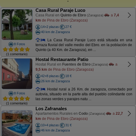
Casa Rural Paraje Luco
Casa Rural en
Quinto de Ebro
a
7,4
(Zaragoza)
km
de Pina de Ebro (Zaragoza)
14+2 plazas
27 €
40 km de Zaragoza
La Casa Rural Paraje Luco está situada en una
8 Fotos
terraza fluvial del valle medio del Ebro. en la población de
Quinto (a 40 Km. de Zaragoza), en ...
(1 comentario)
Hostal Restaurante Patio
Hostal Rural en
Fuentes de Ebro
a
(Zaragoza)
9,5 km
de Pina de Ebro (Zaragoza)
42+8 plazas
18 €
26 km de Zaragoza
Hostal rural a 26 Km. de zaragoza, conectado por
8 Fotos
autovia, situado en la parte alta del pueblo colindante con
las zonas verdes y parajes natu ...
(1 comentario)
Los Zafranales
Apartamentos Rurales en
Codo
a
22,7
(Zaragoza)
km
de Pina de Ebro (Zaragoza)
10+4 plazas
31 €
46 km de Zaragoza