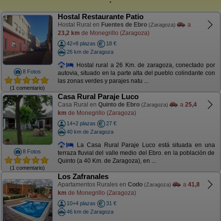
Hostal Restaurante Patio
Hostal Rural en
Fuentes de Ebro
a
(Zaragoza)
23,2 km
de Monegrillo (Zaragoza)
42+8 plazas
18 €
26 km de Zaragoza
Hostal rural a 26 Km. de zaragoza, conectado por
8 Fotos
autovia, situado en la parte alta del pueblo colindante con
las zonas verdes y parajes natu ...
(1 comentario)
Casa Rural Paraje Luco
Casa Rural en
Quinto de Ebro
a
25,4
(Zaragoza)
km
de Monegrillo (Zaragoza)
14+2 plazas
27 €
40 km de Zaragoza
La Casa Rural Paraje Luco está situada en una
8 Fotos
terraza fluvial del valle medio del Ebro. en la población de
Quinto (a 40 Km. de Zaragoza), en ...
(1 comentario)
Los Zafranales
Apartamentos Rurales en
Codo
a
41,8
(Zaragoza)
km
de Monegrillo (Zaragoza)
10+4 plazas
31 €
46 km de Zaragoza