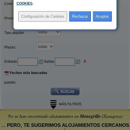
COOKIES
.
Comunidades:
Provincias/Islas:
Tipo alquiler:
Plazas:
X
Entrada:
Salida:
Fechas más buscadas
pueblo:
MÁS FILTROS
No se han encontrado alojamientos en
Monegrillo
(Zaragoza)
... PERO, TE SUGERIMOS ALOJAMIENTOS CERCANOS
: