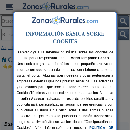
INFORMACIÓN BÁSICA SOBRE
COOKIES
Alojamientos
>
Aragón
>
Zaragoza
> Monegrillo
Bienvenid@ a la información básica sobre las cookies de
Casas Rurales cerca de Monegrillo
nuestro portal responsabilidad de
Mario Temprado Casas
.
Una cookie o galleta informática es un pequeño archivo de
información que se guarda en tu pc, smartphone o tablet al
visitar el portal. Algunas son nuestras y otras pertenecen a
empresas externas que nos prestan servicios. Las activadas
y necesarias para que todo funcione correctamente son las
Cookies Técnicas y no necesitan de tu autorización. Al pulsar
el botón
Aceptar
activarás el resto de cookies (analíticas y
publicitarias), personalizadas según tus preferencias y con
Casa Rural Santa Ana
rs.
11-13 pers.
 €
30 €
publicidad ajustada a tus búsquedas. Estas últimas puedes
Pedrola (Zaragoza)
desde
desactivarlas por completo pulsando el botón
Rechazar
o
elegir su activación/desactivación desde “Configuración de
Buscar
Cookies”. Más información en nuestra
POLÍTICA DE