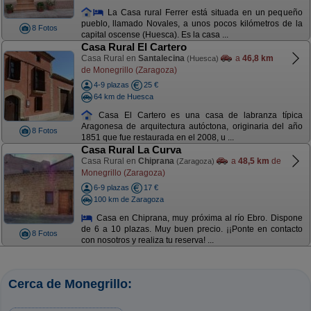
La Casa rural Ferrer está situada en un pequeño
pueblo, llamado Novales, a unos pocos kilómetros de la
8 Fotos
capital oscense (Huesca). Es la casa ...
Casa Rural El Cartero
Casa Rural en
Santalecina
a
46,8 km
(Huesca)
de Monegrillo (Zaragoza)
4-9 plazas
25 €
64 km de Huesca
Casa El Cartero es una casa de labranza típica
Aragonesa de arquitectura autóctona, originaria del año
8 Fotos
1851 que fue restaurada en el 2008, u ...
Casa Rural La Curva
Casa Rural en
Chiprana
a
48,5 km
de
(Zaragoza)
Monegrillo (Zaragoza)
6-9 plazas
17 €
100 km de Zaragoza
Casa en Chiprana, muy próxima al río Ebro. Dispone
de 6 a 10 plazas. Muy buen precio. ¡¡Ponte en contacto
8 Fotos
con nosotros y realiza tu reserva! ...
Cerca de Monegrillo: