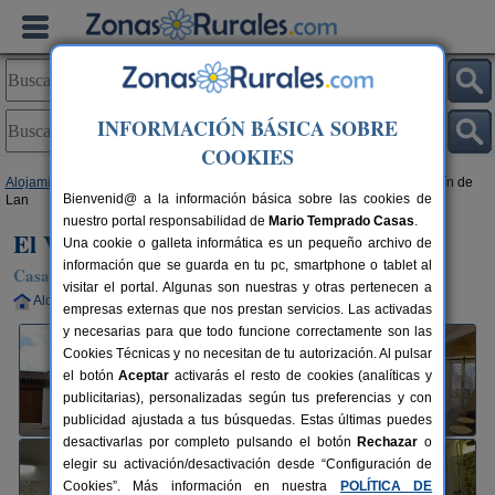
INFORMACIÓN BÁSICA SOBRE
COOKIES
Alojamientos
>
Castilla y León
>
León
>
Cerezales del Condado
> El Vallín de
Bienvenid@ a la información básica sobre las cookies de
Lan
nuestro portal responsabilidad de
Mario Temprado Casas
.
El Vallín de Lan
Una cookie o galleta informática es un pequeño archivo de
información que se guarda en tu pc, smartphone o tablet al
Casa Rural en Cerezales del Condado (León)
visitar el portal. Algunas son nuestras y otras pertenecen a
Alquiler completo
6 plazas
33 km de León
empresas externas que nos prestan servicios. Las activadas
y necesarias para que todo funcione correctamente son las
Cookies Técnicas y no necesitan de tu autorización. Al pulsar
el botón
Aceptar
activarás el resto de cookies (analíticas y
publicitarias), personalizadas según tus preferencias y con
publicidad ajustada a tus búsquedas. Estas últimas puedes
desactivarlas por completo pulsando el botón
Rechazar
o
elegir su activación/desactivación desde “Configuración de
Cookies”. Más información en nuestra
POLÍTICA DE