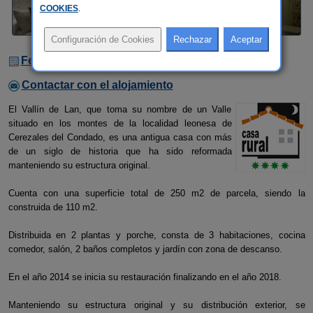
COOKIES
.
Fechas Libres
Contactar con el alojamiento
El Vallín de Lan, que toma su nombre de un Valle
situado en los montes de la localidad leonesa de
Cerezales del Condado, es una antigua casa con más
de un siglo de historia que ha sido reformada
manteniendo su estructura original.
Cuenta con una superficie total de 250 m2 de parcela, siendo la
construida de 110 m2.
Distribuida en 2 plantas y porche, consta de 3 habitaciones, cocina
comedor, salón, 2 baños completos y jardín con zona de descanso.
En el año 2014 se inicia su restauración finalizando en el año 2018.
Manteniendo su estructura original y su distribución exterior, se