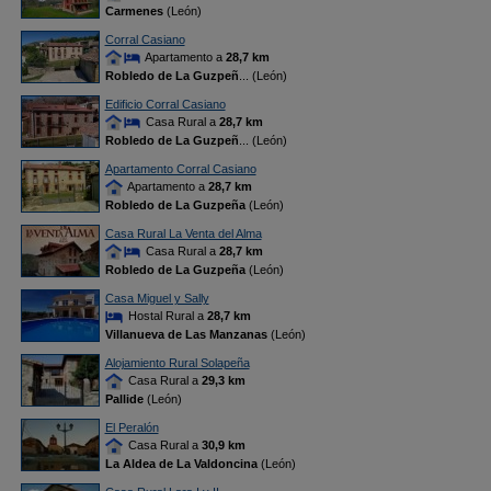
Carmenes
(León)
Corral Casiano
Apartamento a
28,7 km
Robledo de La Guzpeñ
... (León)
Edificio Corral Casiano
Casa Rural a
28,7 km
Robledo de La Guzpeñ
... (León)
Apartamento Corral Casiano
Apartamento a
28,7 km
Robledo de La Guzpeña
(León)
Casa Rural La Venta del Alma
Casa Rural a
28,7 km
Robledo de La Guzpeña
(León)
Casa Miguel y Sally
Hostal Rural a
28,7 km
Villanueva de Las Manzanas
(León)
Alojamiento Rural Solapeña
Casa Rural a
29,3 km
Pallide
(León)
El Peralón
Casa Rural a
30,9 km
La Aldea de La Valdoncina
(León)