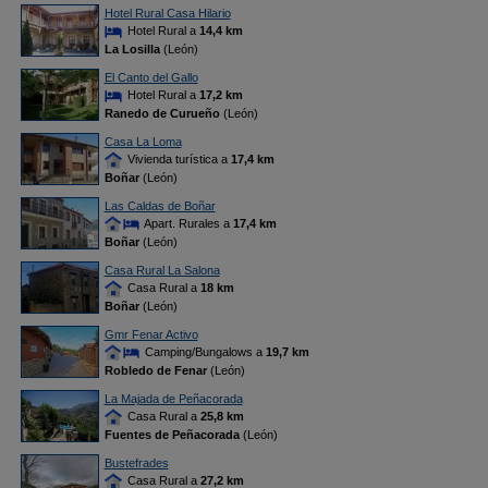
Hotel Rural Casa Hilario
Hotel Rural a
14,4 km
La Losilla
(León)
El Canto del Gallo
Hotel Rural a
17,2 km
Ranedo de Curueño
(León)
Casa La Loma
Vivienda turística a
17,4 km
Boñar
(León)
Las Caldas de Boñar
Apart. Rurales a
17,4 km
Boñar
(León)
Casa Rural La Salona
Casa Rural a
18 km
Boñar
(León)
Gmr Fenar Activo
Camping/Bungalows a
19,7 km
Robledo de Fenar
(León)
La Majada de Peñacorada
Casa Rural a
25,8 km
Fuentes de Peñacorada
(León)
Bustefrades
Casa Rural a
27,2 km