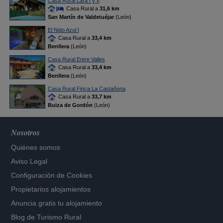
Casa Rural Lara I y II
Casa Rural a
31,6 km
San Martín de Valdetuéjar
(León)
El Nido Azul I
Casa Rural a
33,4 km
Benllera
(León)
Casa Rural Entre Valles
Casa Rural a
33,4 km
Benllera
(León)
Casa Rural Finca La Castañona
Casa Rural a
33,7 km
Buiza de Gordón
(León)
Nosotros
Quiénes somos
Aviso Legal
Configuración de Cookies
Propietarios alojamientos
Anuncia gratis tu alojamiento
Blog de Turismo Rural