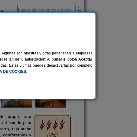
ios
-
al. Algunas son nuestras y otras pertenecen a empresas
cesitan de tu autorización. Al pulsar el botón
Aceptar
uedas. Estas últimas puedes desactivarlas por completo
CA DE COOKIES
.
e arquitectura
e utilizando para
arro, teja árabe
, confortables y