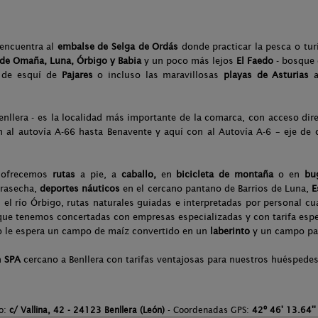
encuentra al
embalse de Selga de Ordás
donde practicar la pesca o tu
de Omaña, Luna, Órbigo y Babia
y un poco más lejos
El Faedo
- bosque 
n de esquí de
Pajares
o incluso las maravillosas
playas de
Asturias
a
nllera - es la localidad más importante de la comarca, con acceso dire
 al autovía A-66 hasta Benavente y aquí con al Autovía A-6 – eje d
e ofrecemos
rutas
a pie, a
caballo,
en
bicicleta de montaña
o en
bu
drasecha,
deportes náuticos
en el cercano pantano de Barrios de Luna,
E
 el río Órbigo, rutas naturales guiadas e interpretadas por personal cu
que tenemos concertadas con empresas especializadas y con tarifa especi
go le espera un campo de maíz convertido en un
laberinto
y un campo pa
n
SPA
cercano a Benllera con tarifas ventajosas para nuestros huéspedes
to:
c/ Vallina, 42 - 24123 Benllera (León)
- Coordenadas GPS:
42º 46' 13.64''