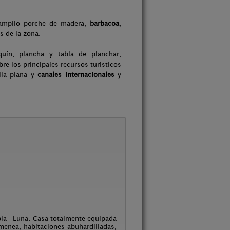
n amplio porche de madera,
barbacoa
,
s de la zona.
quín, plancha y tabla de planchar,
bre los principales recursos turísticos
alla plana y
canales internacionales
y
bia - Luna. Casa totalmente equipada
menea, habitaciones abuhardilladas,