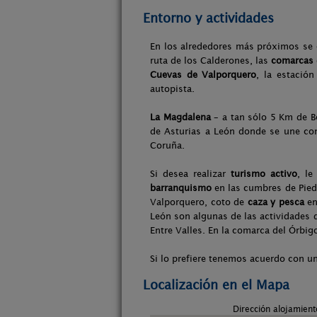
Entorno y actividades
En los alrededores más próximos se 
ruta de los Calderones, las
comarcas 
Cuevas de Valporquero
, la estació
autopista.
La Magdalena
– a tan sólo 5 Km de Be
de Asturias a León donde se une con
Coruña.
Si desea realizar
turismo activo
, l
barranquismo
en las cumbres de Pie
Valporquero, coto de
caza y pesca
en
León son algunas de las actividades 
Entre Valles. En la comarca del Órbi
Si lo prefiere tenemos acuerdo con u
Localización en el Mapa
Dirección alojamien