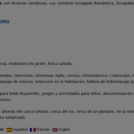
s
con diversas temáticas; sus nombres Escapada Romántica, Escapadas
ismo
coa, mobiliario de jardín, finca vallada.
medor, televisión, chimenea, baño, cocina, vitrocerámica / inducción, l
 equipo de música, televisión en la habitación, bañera de hidromasaje (j
para bebé disponible, juegos y actividades para niños, documentación d
ayunos.
 afueras del casco urbano, cerca del río, cerca de un pantano, en la mon
to señalizado.
os:
español
francés
inglés