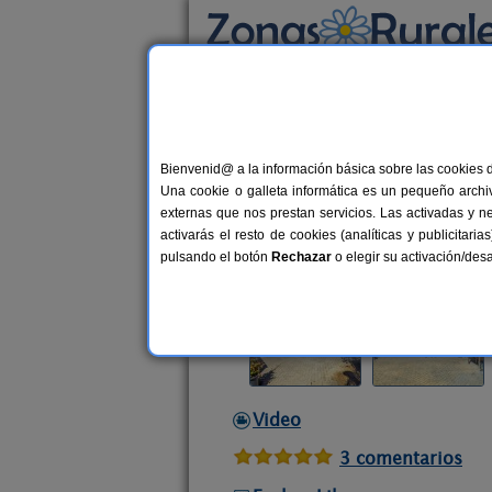
Busca por alojamiento
Alojamientos
>
Castilla y León
>
León
>
Benl
Bienvenid@ a la información básica sobre las cookies 
Casa Rural Entre Valles
Una cookie o galleta informática es un pequeño archiv
Casa Rural en Benllera (León)
externas que nos prestan servicios. Las activadas y n
activarás el resto de cookies (analíticas y publicita
Alquiler completo
4 plazas
30
pulsando el botón
Rechazar
o elegir su activación/de
Video
3 comentarios