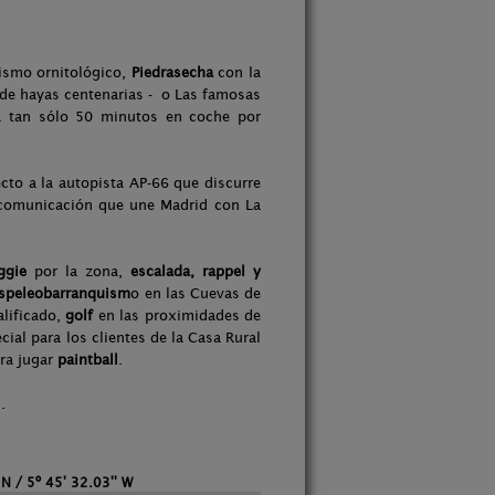
rismo ornitológico,
Piedrasecha
con la
de hayas centenarias - o Las famosas
 tan sólo 50 minutos en coche por
cto a la autopista AP-66 que discurre
e comunicación que une Madrid con La
ggie
por la zona,
escalada, rappel y
speleobarranquism
o en las Cuevas de
alificado,
golf
en las proximidades de
al para los clientes de la Casa Rural
ra jugar
paintball
.
.
 N / 5º 45' 32.03'' W