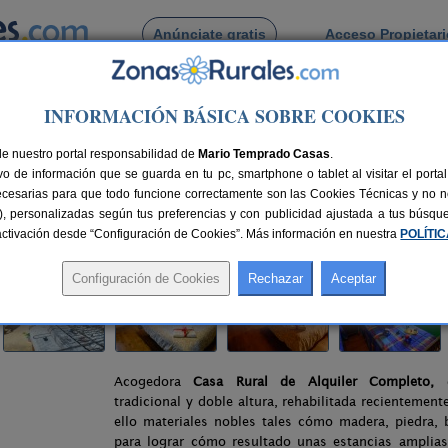
Anúnciate gratis
Acceso Propietar
Busca por pueblo
INFORMACIÓN BÁSICA SOBRE COOKIES
lera
> Casa Rural Entre Valles
de nuestro portal responsabilidad de
Mario Temprado Casas
.
o de información que se guarda en tu pc, smartphone o tablet al visitar el port
ecesarias para que todo funcione correctamente son las Cookies Técnicas y no ne
rias), personalizadas según tus preferencias y con publicidad ajustada a tus búsq
 km de León
Compartir:
sactivación desde “Configuración de Cookies”. Más información en nuestra
POLÍTI
Acogedora
Casa Rural de Alquiler Completo,
d
tradicional y doble altura, rehabilitada recientement
ello materiales nobles tales cómo madera, piedra, b
para lograr cómo resultado unas estancias amplias