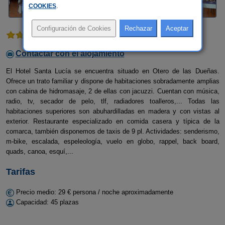
COOKIES
.
1 comentario
Contactar con el alojamiento
El Hotel Santa Lucía se encuentra situado en Otero de las Dueñas.
Ofrece un trato familiar y dispone de habitaciones sobradamente amplias
con cabina de hidromasaje, 2 de ellas con jacuzzi. Cuentan con música,
radio, tv, secador de pelo, tlf, radiadores toalleros,... Todas las
habitaciones superiores son abuhardilladas en madera y con vistas al
exterior. Restaurante especializado en comida casera y típica de la
comarca, también disponemos de taxis de 9 pl. Actividades: senderismo,
m-bike, escalada, espeleología, vuelo en globo, rappel, back board,
quads, canoa, esquí,...
Tarifas
Precio medio: 29 € persona / noche aproximadamente
Capacidad: 45 plazas