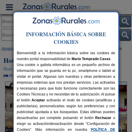
INFORMACIÓN BÁSICA SOBRE
COOKIES
Alojamientos
>
Castilla y León
>
León
>
La Magdalena
> Hotel Santa Lucía
Bienvenid@ a la información básica sobre las cookies de
Hotel Santa Lucía
nuestro portal responsabilidad de
Mario Temprado Casas
.
Una cookie o galleta informática es un pequeño archivo de
Hotel Rural en La Magdalena (León)
información que se guarda en tu pc, smartphone o tablet al
Alquiler por habitaciones
45 plazas
30 km de León
visitar el portal. Algunas son nuestras y otras pertenecen a
empresas externas que nos prestan servicios. Las activadas
y necesarias para que todo funcione correctamente son las
Cookies Técnicas y no necesitan de tu autorización. Al pulsar
el botón
Aceptar
activarás el resto de cookies (analíticas y
publicitarias), personalizadas según tus preferencias y con
publicidad ajustada a tus búsquedas. Estas últimas puedes
desactivarlas por completo pulsando el botón
Rechazar
o
elegir su activación/desactivación desde “Configuración de
Cookies”. Más información en nuestra
POLÍTICA DE