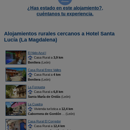
¿Has estado en este alojamiento?,
cuéntanos tu experiencia.
Alojamientos rurales cercanos a Hotel Santa
Lucía (La Magdalena)
El Nido Azul I
Casa Rural a
3,9 km
Benllera
(León)
Casa Rural Entre Valles
Casa Rural a
4 km
Benllera
(León)
La Forqueta
Casa Rural a
6,8 km
Santa María de Ordás
(León)
La Cuadra
Vivienda turística a
12,4 km
Cabornera de Gordón
... (León)
Casa Rural El Corredor
Casa Rural a
12,4 km