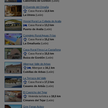
Cabornera de Gordón
(León)
El Duende del Omaña
Casa Rural a
12,6 km
La Utrera
(León)
Hostal Rural La Collada de Aralla
Casa Rural a
13,3 km
Puerto de Aralla
(León)
Complejo Rural Aguas Frías
Casa Rural a
15,2 km
La Omañuela
(León)
Casa Rural Finca La Castañona
Casa Rural a
15,5 km
Buiza de Gordón
(León)
Albergue Valle de Arbas
Albergue a
16,1 km
Cubillas de Arbas
(León)
La Terraza del Valle
Casa Rural a
17,3 km
Casares de Arbás
(León)
El Capricho del Tejar
Vivienda turística a
18,5 km
Cimanes del Tejar
(León)
Gmr Fenar Activo