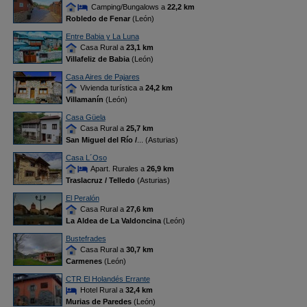
Camping/Bungalows a
22,2 km
Robledo de Fenar
(León)
Entre Babia y La Luna
Casa Rural a
23,1 km
Villafeliz de Babia
(León)
Casa Aires de Pajares
Vivienda turística a
24,2 km
Villamanín
(León)
Casa Güela
Casa Rural a
25,7 km
San Miguel del Río /
... (Asturias)
Casa L´Oso
Apart. Rurales a
26,9 km
Traslacruz / Telledo
(Asturias)
El Peralón
Casa Rural a
27,6 km
La Aldea de La Valdoncina
(León)
Bustefrades
Casa Rural a
30,7 km
Carmenes
(León)
CTR El Holandés Errante
Hotel Rural a
32,4 km
Murias de Paredes
(León)