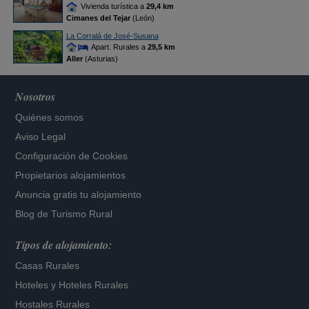
Vivienda turística a
29,4 km
Cimanes del Tejar
(León)
La Corralá de José-Susana
Apart. Rurales a
29,5 km
Aller
(Asturias)
Nosotros
Quiénes somos
Aviso Legal
Configuración de Cookies
Propietarios alojamientos
Anuncia gratis tu alojamiento
Blog de Turismo Rural
Tipos de alojamiento:
Casas Rurales
Hoteles
y
Hoteles Rurales
Hostales Rurales