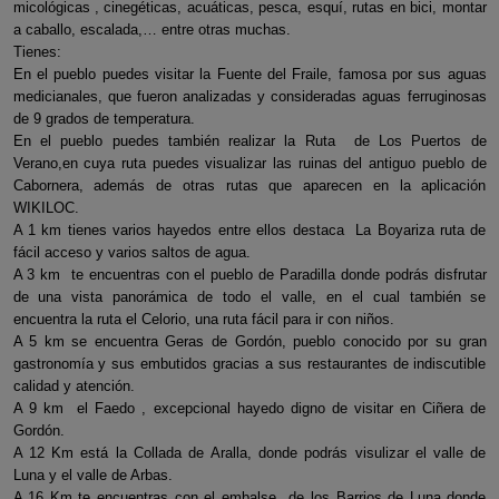
micológicas , cinegéticas, acuáticas, pesca, esquí, rutas en bici, montar
a caballo, escalada,… entre otras muchas.
Tienes:
En el pueblo puedes visitar la Fuente del Fraile, famosa por sus aguas
medicianales, que fueron analizadas y consideradas aguas ferruginosas
de 9 grados de temperatura.
En el pueblo puedes también realizar la Ruta de Los Puertos de
Verano,en cuya ruta puedes visualizar las ruinas del antiguo pueblo de
Cabornera, además de otras rutas que aparecen en la aplicación
WIKILOC.
A 1 km tienes varios hayedos entre ellos destaca La Boyariza ruta de
fácil acceso y varios saltos de agua.
A 3 km te encuentras con el pueblo de Paradilla donde podrás disfrutar
de una vista panorámica de todo el valle, en el cual también se
encuentra la ruta el Celorio, una ruta fácil para ir con niños.
A 5 km se encuentra Geras de Gordón, pueblo conocido por su gran
gastronomía y sus embutidos gracias a sus restaurantes de indiscutible
calidad y atención.
A 9 km el Faedo , excepcional hayedo digno de visitar en Ciñera de
Gordón.
A 12 Km está la Collada de Aralla, donde podrás visulizar el valle de
Luna y el valle de Arbas.
A 16 Km te encuentras con el embalse de los Barrios de Luna donde