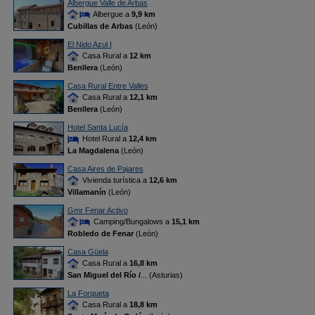
Albergue Valle de Arbas
Albergue a
9,9 km
Cubillas de Arbas
(León)
El Nido Azul I
Casa Rural a
12 km
Benllera
(León)
Casa Rural Entre Valles
Casa Rural a
12,1 km
Benllera
(León)
Hotel Santa Lucía
Hotel Rural a
12,4 km
La Magdalena
(León)
Casa Aires de Pajares
Vivienda turística a
12,6 km
Villamanín
(León)
Gmr Fenar Activo
Camping/Bungalows a
15,1 km
Robledo de Fenar
(León)
Casa Güela
Casa Rural a
16,8 km
San Miguel del Río /
... (Asturias)
La Forqueta
Casa Rural a
18,8 km