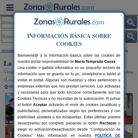
INFORMACIÓN BÁSICA SOBRE
COOKIES
Alojamientos
>
Castilla y León
>
León
>
Cabornera de Gordón
> La Cuadra
Bienvenid@ a la información básica sobre las cookies de
La Cuadra
nuestro portal responsabilidad de
Mario Temprado Casas
.
Una cookie o galleta informática es un pequeño archivo de
Vivienda turística en Cabornera de Gordón / La Pola de Gordón
información que se guarda en tu pc, smartphone o tablet al
(León)
visitar el portal. Algunas son nuestras y otras pertenecen a
empresas externas que nos prestan servicios. Las activadas
Alquiler completo
12 plazas
40 km de León
y necesarias para que todo funcione correctamente son las
Cookies Técnicas y no necesitan de tu autorización. Al pulsar
el botón
Aceptar
activarás el resto de cookies (analíticas y
publicitarias), personalizadas según tus preferencias y con
publicidad ajustada a tus búsquedas. Estas últimas puedes
desactivarlas por completo pulsando el botón
Rechazar
o
elegir su activación/desactivación desde “Configuración de
Cookies”. Más información en nuestra
POLÍTICA DE