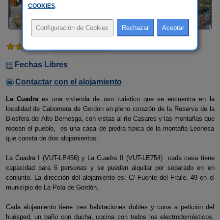
COOKIES
.
3 comentarios
Fechas Libres
Contactar con el alojamiento
La Cuadra
es una vivienda de uso turistico que se encuentra en la
localidad de Cabornera de Gordon en pleno corazón de la Reserva de la
Biosfera del Alto Bernesga, con vistas al río Casares y las montañas que
rodean el pueblo, es una casa de piedra típica de la montaña Leonesa
que consta de dos alojamientos:
La Cuadra I (VUT-LE456) y La Cuadra II (VUT-LE754) cada casa tiene
capacidad para 6 personas y se pueden alquilar por separado en en
conjunto. La dirección del alojamiento es: C/ Fuente del Fraile, 49 en el
municipio de La Pola de Gordón.
Cada alojamiento tiene tres habitaciones dobles y cuna a petición del
huésped, un baño con ducha, cocina con todos los electrodomésticos,