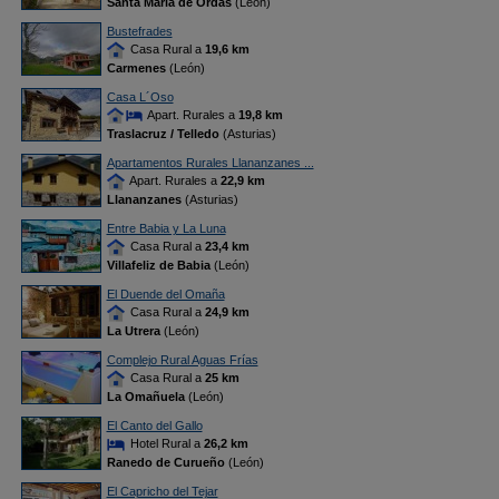
Santa María de Ordás
(León)
Bustefrades
Casa Rural a
19,6 km
Carmenes
(León)
Casa L´Oso
Apart. Rurales a
19,8 km
Traslacruz / Telledo
(Asturias)
Apartamentos Rurales Llananzanes ...
Apart. Rurales a
22,9 km
Llananzanes
(Asturias)
Entre Babia y La Luna
Casa Rural a
23,4 km
Villafeliz de Babia
(León)
El Duende del Omaña
Casa Rural a
24,9 km
La Utrera
(León)
Complejo Rural Aguas Frías
Casa Rural a
25 km
La Omañuela
(León)
El Canto del Gallo
Hotel Rural a
26,2 km
Ranedo de Curueño
(León)
El Capricho del Tejar