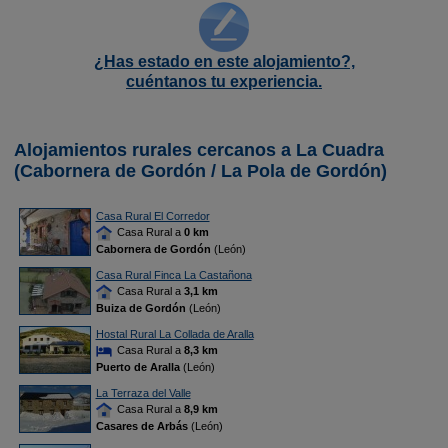
¿Has estado en este alojamiento?,
cuéntanos tu experiencia.
Alojamientos rurales cercanos a La Cuadra
(Cabornera de Gordón / La Pola de Gordón)
Casa Rural El Corredor
Casa Rural a
0 km
Cabornera de Gordón
(León)
Casa Rural Finca La Castañona
Casa Rural a
3,1 km
Buiza de Gordón
(León)
Hostal Rural La Collada de Aralla
Casa Rural a
8,3 km
Puerto de Aralla
(León)
La Terraza del Valle
Casa Rural a
8,9 km
Casares de Arbás
(León)