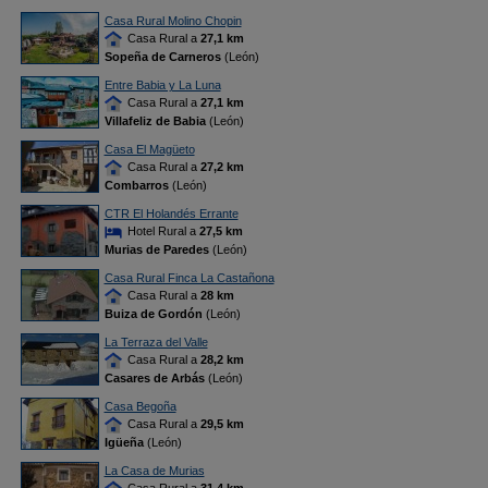
Casa Rural Molino Chopin
Casa Rural a
27,1 km
Sopeña de Carneros
(León)
Entre Babia y La Luna
Casa Rural a
27,1 km
Villafeliz de Babia
(León)
Casa El Magüeto
Casa Rural a
27,2 km
Combarros
(León)
CTR El Holandés Errante
Hotel Rural a
27,5 km
Murias de Paredes
(León)
Casa Rural Finca La Castañona
Casa Rural a
28 km
Buiza de Gordón
(León)
La Terraza del Valle
Casa Rural a
28,2 km
Casares de Arbás
(León)
Casa Begoña
Casa Rural a
29,5 km
Igüeña
(León)
La Casa de Murias