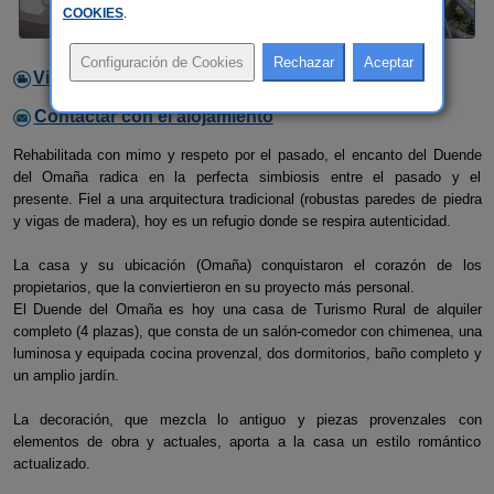
COOKIES
.
Video
Contactar con el alojamiento
Rehabilitada con mimo y respeto por el pasado, el encanto del Duende
del Omaña radica en la perfecta simbiosis entre el pasado y el
presente. Fiel a una arquitectura tradicional (robustas paredes de piedra
y vigas de madera), hoy es un refugio donde se respira autenticidad.
La casa y su ubicación (Omaña) conquistaron el corazón de los
propietarios, que la conviertieron en su proyecto más personal.
El Duende del Omaña es hoy una casa de Turismo Rural de alquiler
completo (4 plazas), que consta de un salón-comedor con chimenea, una
luminosa y equipada cocina provenzal, dos dormitorios, baño completo y
un amplio jardín.
La decoración, que mezcla lo antiguo y piezas provenzales con
elementos de obra y actuales, aporta a la casa un estilo romántico
actualizado.