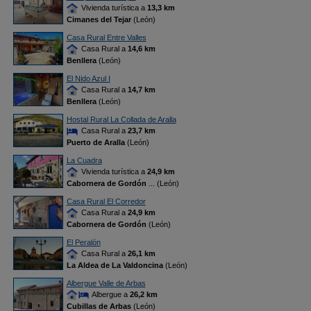
Vivienda turística a
13,3 km
Cimanes del Tejar
(León)
Casa Rural Entre Valles
Casa Rural a
14,6 km
Benllera
(León)
El Nido Azul I
Casa Rural a
14,7 km
Benllera
(León)
Hostal Rural La Collada de Aralla
Casa Rural a
23,7 km
Puerto de Aralla
(León)
La Cuadra
Vivienda turística a
24,9 km
Cabornera de Gordón
... (León)
Casa Rural El Corredor
Casa Rural a
24,9 km
Cabornera de Gordón
(León)
El Peralón
Casa Rural a
26,1 km
La Aldea de La Valdoncina
(León)
Albergue Valle de Arbas
Albergue a
26,2 km
Cubillas de Arbas
(León)