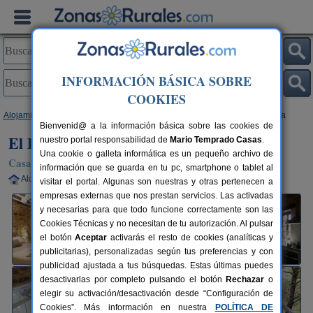
INFORMACIÓN BÁSICA SOBRE
COOKIES
Alojamientos
>
Castilla y León
>
León
>
La Utrera
> El Duende del Omaña
Bienvenid@ a la información básica sobre las cookies de
El Duende del Omaña
nuestro portal responsabilidad de
Mario Temprado Casas
.
Una cookie o galleta informática es un pequeño archivo de
Casa Rural en La Utrera (León)
información que se guarda en tu pc, smartphone o tablet al
Alquiler completo
4+2 plazas
40 km de León
visitar el portal. Algunas son nuestras y otras pertenecen a
empresas externas que nos prestan servicios. Las activadas
y necesarias para que todo funcione correctamente son las
Cookies Técnicas y no necesitan de tu autorización. Al pulsar
el botón
Aceptar
activarás el resto de cookies (analíticas y
publicitarias), personalizadas según tus preferencias y con
publicidad ajustada a tus búsquedas. Estas últimas puedes
desactivarlas por completo pulsando el botón
Rechazar
o
elegir su activación/desactivación desde “Configuración de
Cookies”. Más información en nuestra
POLÍTICA DE