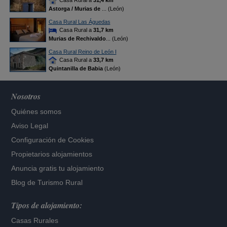
Casa Rural a
31,4 km
Astorga / Murias de
... (León)
Casa Rural Las Águedas
Casa Rural a
31,7 km
Murias de Rechivaldo
... (León)
Casa Rural Reino de León I
Casa Rural a
33,7 km
Quintanilla de Babia
(León)
Nosotros
Quiénes somos
Aviso Legal
Configuración de Cookies
Propietarios alojamientos
Anuncia gratis tu alojamiento
Blog de Turismo Rural
Tipos de alojamiento:
Casas Rurales