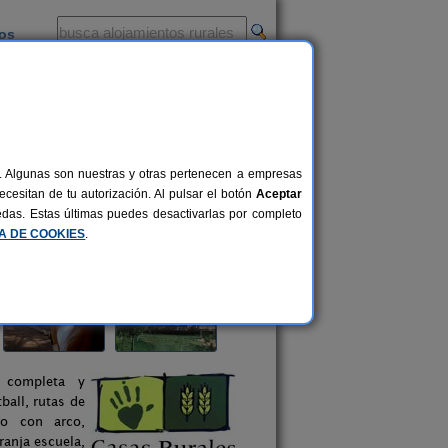
ios
-
al. Algunas son nuestras y otras pertenecen a empresas
cesitan de tu autorización. Al pulsar el botón
Aceptar
uedas. Estas últimas puedes desactivarlas por completo
CA DE COOKIES
.
 completa y
ball, rutas de
ro con arco,
ranja escuela,