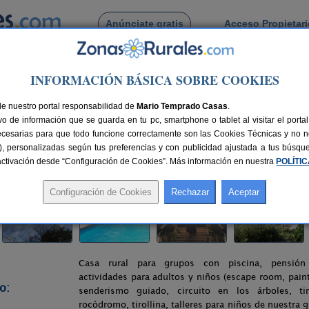
Anúnciate gratis
Acceso Propietar
Busca por pueblo
INFORMACIÓN BÁSICA SOBRE COOKIES
e
>
Alcaraz
> Granja Escuela Atalaya
de nuestro portal responsabilidad de
Mario Temprado Casas
.
o de información que se guarda en tu pc, smartphone o tablet al visitar el port
ecesarias para que todo funcione correctamente son las Cookies Técnicas y no ne
rias), personalizadas según tus preferencias y con publicidad ajustada a tus búsq
zas
80 km de Albacete
Compartir:
sactivación desde “Configuración de Cookies”. Más información en nuestra
POLÍTI
Casa rural para grupos con piscina, pensión
actividades para adultos y niños (escape room, paint
o:
senderismo guiado, circuito en los árboles, ti
rocódromo, tirollina, talleres para niños de nuestra g