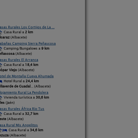
asas Rurales Los Cortijos de La ...
Casa Rural a
2 km
lcaraz
(Albacete)
abañas Camping Sierra Peñascosa
Camping/Bungalows a
9 km
eñascosa
(Albacete)
asas Rurales El Arranca
Casa Rural a
18,4 km
iópar Viejo
(Albacete)
otel de Montaña Cueva Ahumada
Hotel Rural a
24,4 km
illaverde de Guadal
... (Albacete)
lojamiento Rural La Pendolera
Vivienda turística a
30,6 km
iles
(Jaén)
asas Rurales África Río Tus
Casa Rural a
32,7 km
este
(Albacete)
asa Rural Mis Angelitos
Casa Rural a
34,6 km
ezuza
(Albacete)