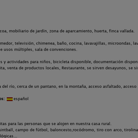
acoa, mobiliario de jardín, zona de aparcamiento, huerta, finca vallada.
medor, televisión, chimenea, baño, cocina, lavavajillas, microondas, lav
de usos múltiples, sala de convenciones.
s y actividades para niños, bicicleta disponible, documentación disponi
uita, venta de productos locales, Restaurante, se sirven desayunos, se s
 del río, cerca de un pantano, en la montaña, acceso asfaltado, acceso 
os:
español
tas para las personas que se alojen en nuestra casa rural.
tball, campo de fútbol, baloncesto,rocódromo, tiro con arco, tirolin
lógicas...