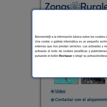
Busca por alojamiento
Alojamientos
>
Castilla-La Mancha
>
Albacet
Bienvenid@ a la información básica sobre las cookies 
Granja Escuela Atalaya
Una cookie o galleta informática es un pequeño archiv
Casa Rural en Alcaraz (Albacete)
externas que nos prestan servicios. Las activadas y n
activarás el resto de cookies (analíticas y publicita
Alquiler completo
10-60+20 pla
pulsando el botón
Rechazar
o elegir su activación/de
Video
Contactar con el alojamient