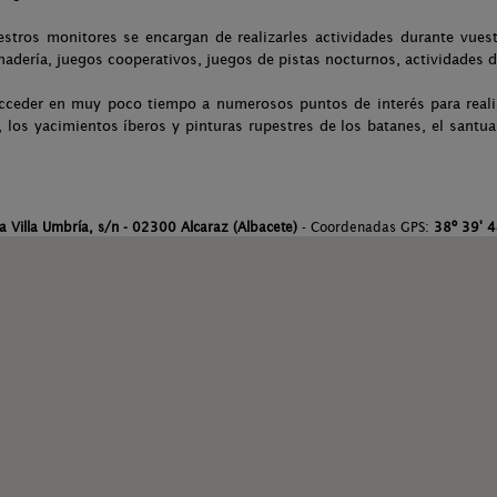
stros monitores se encargan de realizarles actividades durante vuestr
nadería, juegos cooperativos, juegos de pistas nocturnos, actividades 
acceder en muy poco tiempo a numerosos puntos de interés para reali
 los yacimientos íberos y pinturas rupestres de los batanes, el santuari
a Villa Umbría, s/n - 02300 Alcaraz (Albacete)
- Coordenadas GPS:
38º 39' 4