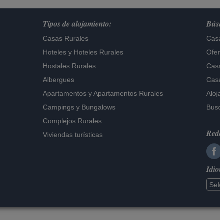
Tipos de alojamiento:
Búsq
Casas Rurales
Casa
Hoteles
y
Hoteles Rurales
Ofer
Hostales Rurales
Casa
Albergues
Casa
Apartamentos
y
Apartamentos Rurales
Aloj
Campings y Bungalows
Busc
Complejos Rurales
Rede
Viviendas turísticas
Idi