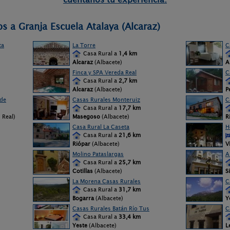
s a Granja Escuela Atalaya (Alcaraz)
ta
La Torre
C
Casa Rural a
1,4 km
Alcaraz
(Albacete)
A
Finca y SPA Vereda Real
C
Casa Rural a
2,7 km
Alcaraz
(Albacete)
P
rde
Casas Rurales Monteruiz
C
Casa Rural a
17,7 km
d Real)
Masegoso
(Albacete)
R
Casa Rural La Caseta
H
Casa Rural a
21,6 km
Riópar
(Albacete)
V
Molino Pataslargas
A
Casa Rural a
25,7 km
Cotillas
(Albacete)
S
La Morena Casas Rurales
C
Casa Rural a
31,7 km
Bogarra
(Albacete)
Y
Casas Rurales Batán Río Tus
C
Casa Rural a
33,4 km
Yeste
(Albacete)
L