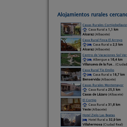
Alojamientos rurales cercano
Casas Rurales Cortijobellavis
Casa Rural a
1,1 km
Alcaraz
(Albacete)
Casa Rural Finca El Arroyo
Casa Rural a
2,5 km
Alcaraz
(Albacete)
Centro de Vacaciones Sol Ve
Albergue a
16,4 km
Villanueva de la Fue
... (Ciuda
Casa Rural Tío Emilio
Casa Rural a
18,7 km
Bienservida
(Albacete)
Casas Rurales Montemayor
Casa Rural a
25,5 km
Casas de Lázaro
(Albacete)
El Cortijo
Casa Rural a
31,6 km
Yeste
(Albacete)
Hotel Zielo Las Beatas
Hotel Rural a
32,9 km
Villahermosa
(Ciudad Real)