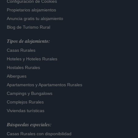
Configuración de Cookies
Propietarios alojamientos
Anuncia gratis tu alojamiento
Blog de Turismo Rural
Tipos de alojamiento:
Casas Rurales
Hoteles
y
Hoteles Rurales
Hostales Rurales
Albergues
Apartamentos
y
Apartamentos Rurales
Campings y Bungalows
Complejos Rurales
Viviendas turísticas
Búsquedas especiales:
Casas Rurales con disponibilidad