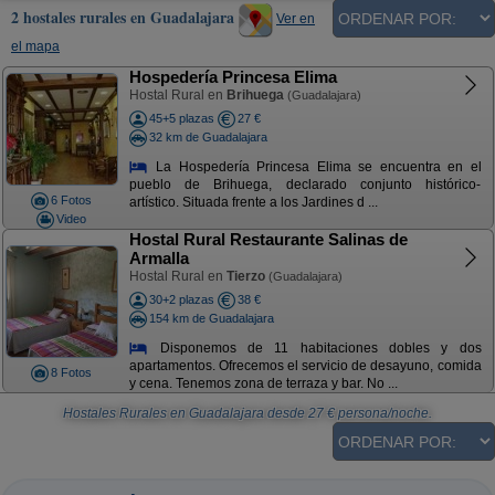
2 hostales rurales en Guadalajara
Ver en
el mapa
Hospedería Princesa Elima
Hostal Rural en
Brihuega
(Guadalajara)
45+5 plazas
27 €
32 km de Guadalajara
La Hospedería Princesa Elima se encuentra en el
pueblo de Brihuega, declarado conjunto histórico-
6 Fotos
artístico. Situada frente a los Jardines d ...
Video
Hostal Rural Restaurante Salinas de
Armalla
Hostal Rural en
Tierzo
(Guadalajara)
30+2 plazas
38 €
154 km de Guadalajara
Disponemos de 11 habitaciones dobles y dos
apartamentos. Ofrecemos el servicio de desayuno, comida
8 Fotos
y cena. Tenemos zona de terraza y bar. No ...
Hostales Rurales en Guadalajara
desde
27
€ persona/noche.