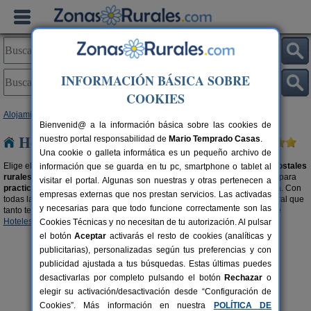
INFORMACIÓN BÁSICA SOBRE
COOKIES
Alojamientos
>
Hostales Rurales
>
Castilla-La Mancha
> Guadalajara
Bienvenid@ a la información básica sobre las cookies de
Hostales Rurales en Guadalajara
nuestro portal responsabilidad de
Mario Temprado Casas
.
Una cookie o galleta informática es un pequeño archivo de
Elige el destino que quieres y
reserva una habitación
en uno de estos
hostales
información que se guarda en tu pc, smartphone o tablet al
rurales en Guadalajara
disponibles. Lugares acogedores y con encanto para
visitar el portal. Algunas son nuestras y otras pertenecen a
practicar turismo rural en Guadalajara
de una forma cómoda y tranquila. Con
empresas externas que nos prestan servicios. Las activadas
todas las comodidades como si estuvieras en tu casa y con el encanto rural que
y necesarias para que todo funcione correctamente son las
tanto te gusta. También te recomendamos buscar en nuestra selección de
Hoteles en Guadalajara
y
Hoteles Rurales en Guadalajara
.
Cookies Técnicas y no necesitan de tu autorización. Al pulsar
el botón
Aceptar
activarás el resto de cookies (analíticas y
publicitarias), personalizadas según tus preferencias y con
publicidad ajustada a tus búsquedas. Estas últimas puedes
desactivarlas por completo pulsando el botón
Rechazar
o
elegir su activación/desactivación desde “Configuración de
Cookies”. Más información en nuestra
POLÍTICA DE