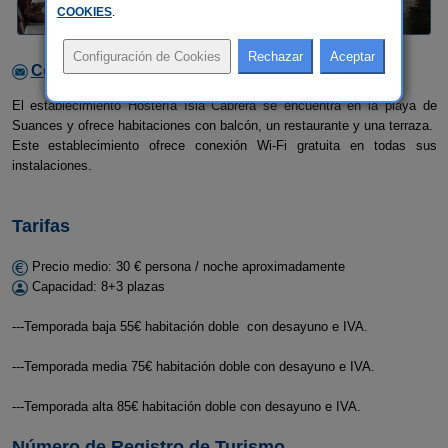
COOKIES
.
Contactar con el alojamiento
El establecimiento Hostería Isla Cabrera se encuentra en la playa de
Suances y ofrece habitaciones con balcón, un restaurante y una terraza.
Este establecimiento ofrece conexión Wi-Fi gratuita en todas sus
instalaciones.
Tarifas
Precio medio: 30 € persona / noche aproximadamente
Capacidad: 8+3 plazas
---Temporada baja 55€ habitación doble con desayuno e IVA.
---Temporada media 75€ habitación doble con desayuno e IVA.
---Temporada alta 85€ habitación doble con desayuno e IVA.
Número de Registro de Turismo