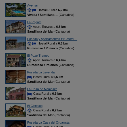
Avemar
Hostal Rural a
6,2 km
Viveda / Santillana
... (Cantabria)
La Regata
Apart. Rurales a
6,3 km
Santillana del Mar
(Cantabria)
Posada y Apartamentos El Cafetal ...
Hostal Rural a
6,3 km
Rumoroso / Polanco
(Cantabria)
El Pozo Tremeo
Apart. Rurales a
6,4 km
Rumoroso / Polanco
(Cantabria)
Posada La Leyenda
Hostal Rural a
6,5 km
Santillana del Mar
(Cantabria)
La Casa de Mamasita
Casa Rural a
6,6 km
Santillana del Mar
(Cantabria)
El Cierruco
Casa Rural a
6,7 km
Santillana del Mar
(Cantabria)
Posada La Casa del Organista