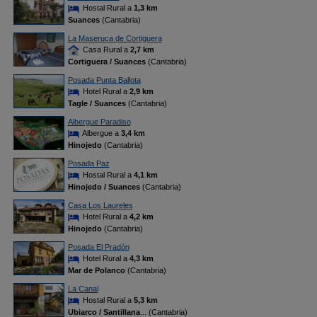
Hostal Rural a
1,3 km
Suances
(Cantabria)
La Maseruca de Cortiguera
Casa Rural a
2,7 km
Cortiguera / Suances
(Cantabria)
Posada Punta Ballota
Hotel Rural a
2,9 km
Tagle / Suances
(Cantabria)
Albergue Paradiso
Albergue a
3,4 km
Hinojedo
(Cantabria)
Posada Paz
Hostal Rural a
4,1 km
Hinojedo / Suances
(Cantabria)
Casa Los Laureles
Hotel Rural a
4,2 km
Hinojedo
(Cantabria)
Posada El Pradón
Hotel Rural a
4,3 km
Mar de Polanco
(Cantabria)
La Canal
Hostal Rural a
5,3 km
Ubiarco / Santillana
... (Cantabria)