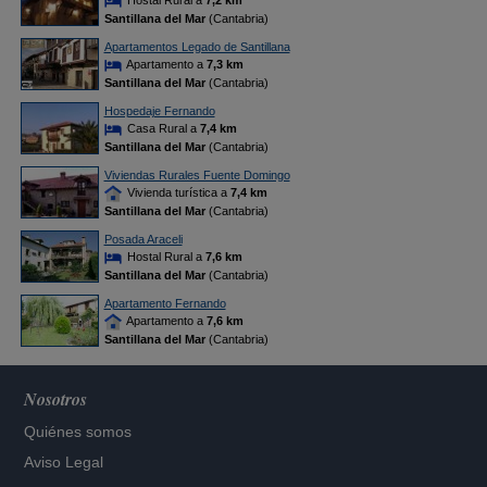
Hostal Rural a
7,2 km
Santillana del Mar
(Cantabria)
Apartamentos Legado de Santillana
Apartamento a
7,3 km
Santillana del Mar
(Cantabria)
Hospedaje Fernando
Casa Rural a
7,4 km
Santillana del Mar
(Cantabria)
Viviendas Rurales Fuente Domingo
Vivienda turística a
7,4 km
Santillana del Mar
(Cantabria)
Posada Araceli
Hostal Rural a
7,6 km
Santillana del Mar
(Cantabria)
Apartamento Fernando
Apartamento a
7,6 km
Santillana del Mar
(Cantabria)
Nosotros
Quiénes somos
Aviso Legal