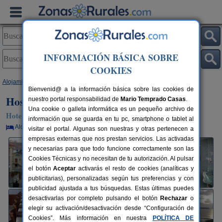
INFORMACIÓN BÁSICA SOBRE
COOKIES
Alojamientos
>
Cantabria
>
Suances
> Hostería Isla Cabrera
Bienvenid@ a la información básica sobre las cookies de
Hostería Isla Cabrera
nuestro portal responsabilidad de
Mario Temprado Casas
.
Una cookie o galleta informática es un pequeño archivo de
Hotel en Suances (Cantabria)
información que se guarda en tu pc, smartphone o tablet al
Alquiler por habitaciones
8+3 plazas
20 km de Santander
visitar el portal. Algunas son nuestras y otras pertenecen a
empresas externas que nos prestan servicios. Las activadas
y necesarias para que todo funcione correctamente son las
Cookies Técnicas y no necesitan de tu autorización. Al pulsar
el botón
Aceptar
activarás el resto de cookies (analíticas y
publicitarias), personalizadas según tus preferencias y con
publicidad ajustada a tus búsquedas. Estas últimas puedes
desactivarlas por completo pulsando el botón
Rechazar
o
elegir su activación/desactivación desde “Configuración de
Cookies”. Más información en nuestra
POLÍTICA DE