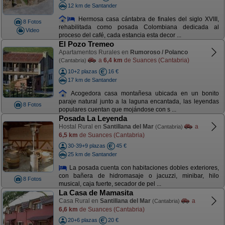
12 km de Santander
Hermosa casa cántabra de finales del siglo XVIII,
8 Fotos
rehabilitada como posada Colombiana dedicada al
Video
proceso del café, cada estancia esta decor ...
El Pozo Tremeo
Apartamentos Rurales en
Rumoroso / Polanco
a
6,4 km
de Suances (Cantabria)
(Cantabria)
10+2 plazas
16 €
17 km de Santander
Acogedora casa montañesa ubicada en un bonito
paraje natural junto a la laguna encantada, las leyendas
8 Fotos
populares cuentan que mojándose con s ...
Posada La Leyenda
Hostal Rural en
Santillana del Mar
a
(Cantabria)
6,5 km
de Suances (Cantabria)
30-39+9 plazas
45 €
25 km de Santander
La posada cuenta con habitaciones dobles exteriores,
con bañera de hidromasaje o jacuzzi, minibar, hilo
8 Fotos
musical, caja fuerte, secador de pel ...
La Casa de Mamasita
Casa Rural en
Santillana del Mar
a
(Cantabria)
6,6 km
de Suances (Cantabria)
20+6 plazas
20 €