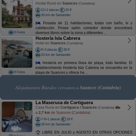
Hostal Rural en
Suances
(Cantabria)
22+2 plazas
20 €
30 km de Santander
Posada de 11 habitaciones, todas con baño, tv y
calefacción. Posee salón comedor donde encontrará
8 Fotos
diversos libros sobre la zona y diferentes ...
Hostería Isla Cabrera
Hotel en
Suances
(Cantabria)
8+3 plazas
30 €
20 km de Santander
Hostería en primera línea de playa, trato familiar. El
establecimiento Hostería Isla Cabrera se encuentra en la
8 Fotos
playa de Suances y ofrece ha ...
Alojamientos Rurales cercanos a
Suances (Cantabria)
La Maseruca de Cortiguera
Casa Rural en
Cortiguera / Suances
(Cantabria)
a
2,7 km
de Suances (Cantabria)
7-8+1 plazas
18 €
28 km de Santander
LIBRE EN JULIO y AGOSTO EN OTRAS OPCIONES