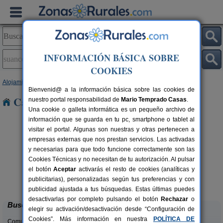
INFORMACIÓN BÁSICA SOBRE
COOKIES
Alojamientos
>
Cantabria
> Suances
Bienvenid@ a la información básica sobre las cookies de
Casas Rurales en Suances
nuestro portal responsabilidad de
Mario Temprado Casas
.
Una cookie o galleta informática es un pequeño archivo de
información que se guarda en tu pc, smartphone o tablet al
visitar el portal. Algunas son nuestras y otras pertenecen a
empresas externas que nos prestan servicios. Las activadas
y necesarias para que todo funcione correctamente son las
Cookies Técnicas y no necesitan de tu autorización. Al pulsar
el botón
Aceptar
activarás el resto de cookies (analíticas y
La Casa del Lago de Campoo
rs.
20+1 pers.
publicitarias), personalizadas según tus preferencias y con
 €
25 €
Orzales (Cantabria)
desde
publicidad ajustada a tus búsquedas. Estas últimas puedes
desactivarlas por completo pulsando el botón
Rechazar
o
Buscar
elegir su activación/desactivación desde “Configuración de
Cookies”. Más información en nuestra
POLÍTICA DE
Comunidades: