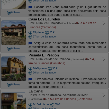
20 km de Santander
Posada Paz Zona ajardinada y un lugar ideral de
vacaciones. En una gran finca está enclavada esta casa
8 Fotos
de dos alturas que puede acoger hasta ...
Casa Los Laureles
Hotel Rural en
Hinojedo
a
4,2 km
de
(Cantabria)
Suances (Cantabria)
15 plazas
23 €
27 km de Santander
Antigua casa de labranza restaurada con materiales
característicos de una casa montañesa, como son la
8 Fotos
piedra y madera, manteniendo el estilo ...
Posada El Pradón
Hotel Rural en
Mar de Polanco
a
4,3
(Cantabria)
km
de Suances (Cantabria)
20+5 plazas
30 €
20 km de Santander
El Pradón está ubicado en la finca El Pradón de donde
toma su nombre. Es un alojamiento de calidad, tranquilo y
8 Fotos
de trato familiar pero con l ...
La Canal
Hostal Rural en
Ubiarco / Santillana del Mar
a
5,3 km
de Suances (Cantabria)
(Cantabria)
2-10+2 plazas
35 €
25 km de Santander