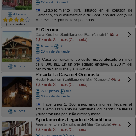
27 km de Santander
Establecimiento Rural situado en el corazón de
43 Fotos
Cantabria, en el ayuntamiento de Santillana del Mar (Villa
Medieval de gran belleza por todos ...
(1 comentario)
El Cierruco
Casa Rural en
Santillana del Mar
a
(Cantabria)
6,7 km
de Suances (Cantabria)
6 plazas
30 €
20 km de Santander
Casa con encanto, de estilo rústico ubicado en finca
de 8. 000 m2. En un privilegiado enclave, a 200 m del
8 Fotos
centro de Santillana y a 10 km de ...
Posada La Casa del Organista
Hostal Rural en
Santillana del Mar
a
(Cantabria)
7,2 km
de Suances (Cantabria)
27+3 plazas
30 €
30 km de Santander
Hace unos 1. 200 años, unos monjes llegaron al
actual emplazamiento de Santillana, ocuparon una tierras
8 Fotos
y fundaron una pequeña ermita y mona ...
Apartamentos Legado de Santillana
Apartamento en
Santillana del Mar
a
(Cantabria)
7,3 km
de Suances (Cantabria)