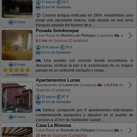
17 plazas
20 €
32 km de Santander
Casona antigua edificada en 1804, rehabilitada para
pasar una agradable estacia, está situada en una zona
8 Fotos
tranquila alejada del turismo de p ...
Posada Sotobosque
Casa Rural en
Mortera de Pielagos
a
(Cantabria)
9,1 km
de Suances (Cantabria)
18+6 plazas
35 €
12 km de Santander
Una posada con encanto donde encontraras el
8 Fotos
descanso, sentirás la paz y te enamoraras de su mágico
paisaje en un ambiente tranquilo y relaja ...
(1 comentario)
Apartamentos Lucas
Apartamento en
Liencres
a
9,4 km
de
(Cantabria)
Suances (Cantabria)
32 plazas
87 €
10 km de Santander
Edificio compuesto por 8 apartamentos individuales
completamente equipados y situados en el pueblo de
8 Fotos
Liencres a 10 Km de Santander ciudad. ...
Casa La Mimosa
Casa Rural en
Renedo de Piélagos
a
(Cantabria)
10 km
de Suances (Cantabria)