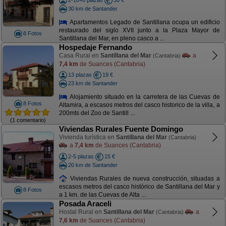
2-10+6 plazas
30 €
30 km de Santander
Apartamentos Legado de Santillana ocupa un edificio
restaurado del siglo XVII junto a la Plaza Mayor de
8 Fotos
Santillana del Mar, en pleno casco a ...
Hospedaje Fernando
Casa Rural en
Santillana del Mar
a
(Cantabria)
7,4 km
de Suances (Cantabria)
13 plazas
19 €
23 km de Santander
Alojamiento situado en la carretera de las Cuevas de
8 Fotos
Altamira, a escasos metros del casco historico de la villa, a
200mts del Zoo de Santill ...
(1 comentario)
Viviendas Rurales Fuente Domingo
Vivienda turística en
Santillana del Mar
(Cantabria)
a
7,4 km
de Suances (Cantabria)
2-5 plazas
15 €
20 km de Santander
Viviendas Rurales de nueva construcción, situadas a
escasos metros del casco histórico de Santillana del Mar y
8 Fotos
a 1 km. de las Cuevas de Alta ...
Posada Araceli
Hostal Rural en
Santillana del Mar
a
(Cantabria)
7,6 km
de Suances (Cantabria)