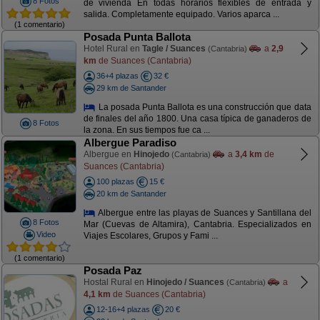
8 Fotos
de vivienda En todas horarios flexibles de entrada y
salida. Completamente equipado. Varios aparca ...
(1 comentario)
Posada Punta Ballota
Hotel Rural en
Tagle / Suances
a
2,9
(Cantabria)
km
de Suances (Cantabria)
36+4 plazas
32 €
29 km de Santander
La posada Punta Ballota es una construcción que data
de finales del año 1800. Una casa típica de ganaderos de
8 Fotos
la zona. En sus tiempos fue ca ...
Albergue Paradiso
Albergue en
Hinojedo
a
3,4 km
de
(Cantabria)
Suances (Cantabria)
100 plazas
15 €
20 km de Santander
Albergue entre las playas de Suances y Santillana del
8 Fotos
Mar (Cuevas de Altamira), Cantabria. Especializados en
Video
Viajes Escolares, Grupos y Fami ...
(1 comentario)
Posada Paz
Hostal Rural en
Hinojedo / Suances
a
(Cantabria)
4,1 km
de Suances (Cantabria)
12-16+4 plazas
20 €