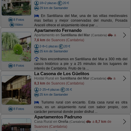
18+2 plazas
20 €
29 km de Santander
En Santillana del Mar, una de las villas medievales
8 Fotos
mas bellas y mejor conservadas del mundo, Posada
Video
Araceli ofrece el alojamiento ideal par ...
Apartamento Fernando
Apartamento en
Santillana del Mar
a
(Cantabria)
7,6 km
de Suances (Cantabria)
2-8+1 plazas
20 €
25 km de Santander
Nos encontramos en Santillana del Mar a 300 mts del
casco histórico a pie y a 25 minutos de los lugares de
8 Fotos
interés de Cantabria. Fruto de la ...
La Casona de Los Güelitos
Hostal Rural en
Santillana del Mar
a
(Cantabria)
8,3 km
de Suances (Cantabria)
2-25+4 plazas
35 €
25 km de Santander
Turismo rural con encanto. Esta casa rural es otra
cosa, es un alojamiento rural con sabor propio, con
8 Fotos
carácter personal donde poder disfrut ...
Apartamentos Padruno
Casa Rural en
Oreña
a
8,7 km
de
(Cantabria)
Suances (Cantabria)