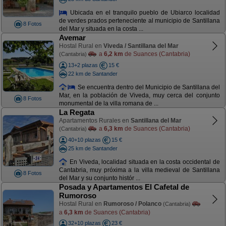
Ubicada en el tranquilo pueblo de Ubiarco localidad
de verdes prados perteneciente al municipio de Santillana
8 Fotos
del Mar y situada en la costa ...
Avemar
Hostal Rural en
Viveda / Santillana del Mar
a
6,2 km
de Suances (Cantabria)
(Cantabria)
13+2 plazas
15 €
22 km de Santander
Se encuentra dentro del Municipio de Santillana del
Mar, en la población de Viveda, muy cerca del conjunto
8 Fotos
monumental de la villa romana de ...
La Regata
Apartamentos Rurales en
Santillana del Mar
a
6,3 km
de Suances (Cantabria)
(Cantabria)
40+10 plazas
15 €
25 km de Santander
En Viveda, localidad situada en la costa occidental de
Cantabria, muy próxima a la villa medieval de Santillana
8 Fotos
del Mar y su conjunto histór ...
Posada y Apartamentos El Cafetal de
Rumoroso
Hostal Rural en
Rumoroso / Polanco
(Cantabria)
a
6,3 km
de Suances (Cantabria)
32+10 plazas
23 €