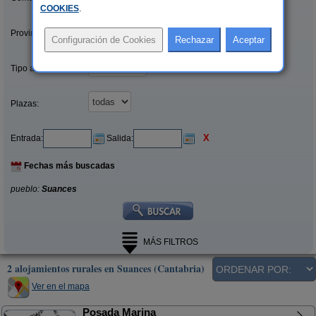
COOKIES
.
Provincias/Islas:
Tipo alquiler:
Plazas:
X
Entrada:
Salida:
Fechas más buscadas
pueblo:
Suances
MÁS FILTROS
2 alojamientos rurales en Suances (Cantabria)
Ver en el mapa
Posada Marina