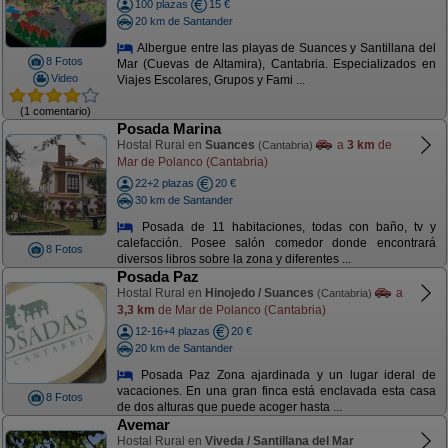
100 plazas
15 €
20 km de Santander
Albergue entre las playas de Suances y Santillana del
8 Fotos
Mar (Cuevas de Altamira), Cantabria. Especializados en
Video
Viajes Escolares, Grupos y Fami ...
(1 comentario)
Posada Marina
Hostal Rural en
Suances
a
3 km
de
(Cantabria)
Mar de Polanco (Cantabria)
22+2 plazas
20 €
30 km de Santander
Posada de 11 habitaciones, todas con baño, tv y
calefacción. Posee salón comedor donde encontrará
8 Fotos
diversos libros sobre la zona y diferentes ...
Posada Paz
Hostal Rural en
Hinojedo / Suances
a
(Cantabria)
3,3 km
de Mar de Polanco (Cantabria)
12-16+4 plazas
20 €
20 km de Santander
Posada Paz Zona ajardinada y un lugar ideral de
vacaciones. En una gran finca está enclavada esta casa
8 Fotos
de dos alturas que puede acoger hasta ...
Avemar
Hostal Rural en
Viveda / Santillana del Mar