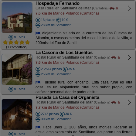
Hospedaje Fernando
Casa Rural en
Santillana del Mar
a
(Cantabria)
7,6 km
de Mar de Polanco (Cantabria)
13 plazas
19 €
23 km de Santander
Alojamiento situado en la carretera de las Cuevas de
8 Fotos
Altamira, a escasos metros del casco historico de la villa, a
200mts del Zoo de Santill ...
(1 comentario)
La Casona de Los Güelitos
Hostal Rural en
Santillana del Mar
a
(Cantabria)
7,6 km
de Mar de Polanco (Cantabria)
2-25+4 plazas
35 €
25 km de Santander
Turismo rural con encanto. Esta casa rural es otra
cosa, es un alojamiento rural con sabor propio, con
8 Fotos
carácter personal donde poder disfrut ...
Posada La Casa del Organista
Hostal Rural en
Santillana del Mar
a
(Cantabria)
7,7 km
de Mar de Polanco (Cantabria)
27+3 plazas
30 €
30 km de Santander
Hace unos 1. 200 años, unos monjes llegaron al
actual emplazamiento de Santillana, ocuparon una tierras
8 Fotos