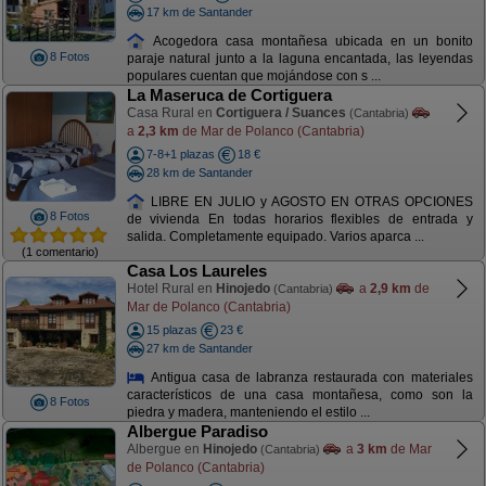
17 km de Santander
Acogedora casa montañesa ubicada en un bonito
8 Fotos
paraje natural junto a la laguna encantada, las leyendas
populares cuentan que mojándose con s ...
La Maseruca de Cortiguera
Casa Rural en
Cortiguera / Suances
(Cantabria)
a
2,3 km
de Mar de Polanco (Cantabria)
7-8+1 plazas
18 €
28 km de Santander
LIBRE EN JULIO y AGOSTO EN OTRAS OPCIONES
8 Fotos
de vivienda En todas horarios flexibles de entrada y
salida. Completamente equipado. Varios aparca ...
(1 comentario)
Casa Los Laureles
Hotel Rural en
Hinojedo
a
2,9 km
de
(Cantabria)
Mar de Polanco (Cantabria)
15 plazas
23 €
27 km de Santander
Antigua casa de labranza restaurada con materiales
característicos de una casa montañesa, como son la
8 Fotos
piedra y madera, manteniendo el estilo ...
Albergue Paradiso
Albergue en
Hinojedo
a
3 km
de Mar
(Cantabria)
de Polanco (Cantabria)