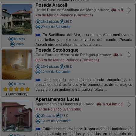
Posada Araceli
Hostal Rural en
Santillana del Mar
a
8
(Cantabria)
km
de Mar de Polanco (Cantabria)
18+2 plazas
20 €
29 km de Santander
En Santillana del Mar, una de las villas medievales
8 Fotos
mas bellas y mejor conservadas del mundo, Posada
Video
Araceli ofrece el alojamiento ideal par ...
Posada Sotobosque
Casa Rural en
Mortera de Pielagos
a
(Cantabria)
8,5 km
de Mar de Polanco (Cantabria)
18+6 plazas
35 €
12 km de Santander
Una posada con encanto donde encontraras el
8 Fotos
descanso, sentirás la paz y te enamoraras de su mágico
paisaje en un ambiente tranquilo y relaja ...
(1 comentario)
Apartamentos Lucas
Apartamento en
Liencres
a
9,4 km
de
(Cantabria)
Mar de Polanco (Cantabria)
32 plazas
87 €
10 km de Santander
Edificio compuesto por 8 apartamentos individuales
completamente equipados y situados en el pueblo de
8 Fotos