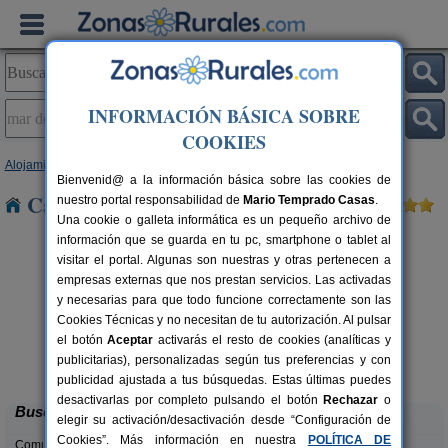
INFORMACIÓN BÁSICA SOBRE
COOKIES
Alojamientos
>
Cantabria
> Mar de Polanco
Bienvenid@ a la información básica sobre las cookies de
Casas Rurales en Mar de Polanco
nuestro portal responsabilidad de
Mario Temprado Casas
.
Una cookie o galleta informática es un pequeño archivo de
información que se guarda en tu pc, smartphone o tablet al
visitar el portal. Algunas son nuestras y otras pertenecen a
empresas externas que nos prestan servicios. Las activadas
y necesarias para que todo funcione correctamente son las
Cookies Técnicas y no necesitan de tu autorización. Al pulsar
el botón
Aceptar
activarás el resto de cookies (analíticas y
Casa Rural Campoo
rs.
33+1 pers.
publicitarias), personalizadas según tus preferencias y con
 €
24 €
Naveda (Cantabria)
desde
publicidad ajustada a tus búsquedas. Estas últimas puedes
desactivarlas por completo pulsando el botón
Rechazar
o
Buscar
elegir su activación/desactivación desde “Configuración de
Cookies”. Más información en nuestra
POLÍTICA DE
Comunidades: