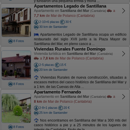
y fundaron una pequeña ermita y mona ...
Apartamentos Legado de Santillana
Apartamento en
Santillana del Mar
a
(Cantabria)
7,7 km
de Mar de Polanco (Cantabria)
2-10+6 plazas
30 €
30 km de Santander
Apartamentos Legado de Santillana ocupa un edificio
restaurado del siglo XVII junto a la Plaza Mayor de
8 Fotos
Santillana del Mar, en pleno casco a ...
Viviendas Rurales Fuente Domingo
Vivienda turística en
Santillana del Mar
(Cantabria)
a
7,8 km
de Mar de Polanco (Cantabria)
2-5 plazas
15 €
20 km de Santander
Viviendas Rurales de nueva construcción, situadas a
escasos metros del casco histórico de Santillana del Mar y
8 Fotos
a 1 km. de las Cuevas de Alta ...
Apartamento Fernando
Apartamento en
Santillana del Mar
a
(Cantabria)
8 km
de Mar de Polanco (Cantabria)
2-8+1 plazas
20 €
25 km de Santander
Nos encontramos en Santillana del Mar a 300 mts del
casco histórico a pie y a 25 minutos de los lugares de
8 Fotos
interés de Cantabria. Fruto de la ...