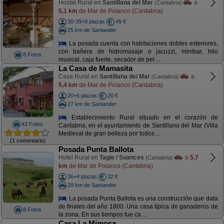
Hostal Rural en
Santillana del Mar
a
(Cantabria)
5,1 km
de Mar de Polanco (Cantabria)
30-39+9 plazas
45 €
25 km de Santander
La posada cuenta con habitaciones dobles exteriores,
con bañera de hidromasaje o jacuzzi, minibar, hilo
8 Fotos
musical, caja fuerte, secador de pel ...
La Casa de Mamasita
Casa Rural en
Santillana del Mar
a
(Cantabria)
5,4 km
de Mar de Polanco (Cantabria)
20+6 plazas
20 €
27 km de Santander
Establecimiento Rural situado en el corazón de
43 Fotos
Cantabria, en el ayuntamiento de Santillana del Mar (Villa
Medieval de gran belleza por todos ...
(1 comentario)
Posada Punta Ballota
Hotel Rural en
Tagle / Suances
a
5,7
(Cantabria)
km
de Mar de Polanco (Cantabria)
36+4 plazas
32 €
29 km de Santander
La posada Punta Ballota es una construcción que data
de finales del año 1800. Una casa típica de ganaderos de
8 Fotos
la zona. En sus tiempos fue ca ...
Casa La Mimosa