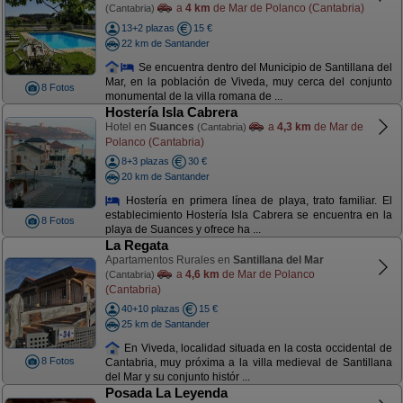
a
4 km
de Mar de Polanco (Cantabria)
(Cantabria)
13+2 plazas
15 €
22 km de Santander
Se encuentra dentro del Municipio de Santillana del
Mar, en la población de Viveda, muy cerca del conjunto
8 Fotos
monumental de la villa romana de ...
Hostería Isla Cabrera
Hotel en
Suances
a
4,3 km
de Mar de
(Cantabria)
Polanco (Cantabria)
8+3 plazas
30 €
20 km de Santander
Hostería en primera línea de playa, trato familiar. El
establecimiento Hostería Isla Cabrera se encuentra en la
8 Fotos
playa de Suances y ofrece ha ...
La Regata
Apartamentos Rurales en
Santillana del Mar
a
4,6 km
de Mar de Polanco
(Cantabria)
(Cantabria)
40+10 plazas
15 €
25 km de Santander
En Viveda, localidad situada en la costa occidental de
8 Fotos
Cantabria, muy próxima a la villa medieval de Santillana
del Mar y su conjunto histór ...
Posada La Leyenda