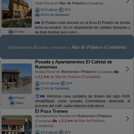
Hotel Rural en
Mar de Polanco
(Cantabria)
20+5 plazas
30 €
20 km de Santander
El Pradón está ubicado en la finca El Pradón de donde
toma su nombre. Es un alojamiento de calidad, tranquilo y
8 Fotos
de trato familiar pero con l ...
Alojamientos Rurales cercanos a
Mar de Polanco (Cantabria)
Posada y Apartamentos El Cafetal de
Rumoroso
Hostal Rural en
Rumoroso / Polanco
(Cantabria)
a
2,1 km
de Mar de Polanco (Cantabria)
32+10 plazas
23 €
12 km de Santander
Hermosa casa cántabra de finales del siglo XVIII,
8 Fotos
rehabilitada como posada Colombiana dedicada al
Video
proceso del café, cada estancia esta decor ...
El Pozo Tremeo
Apartamentos Rurales en
Rumoroso / Polanco
a
2,1 km
de Mar de Polanco
(Cantabria)
(Cantabria)
10+2 plazas
16 €