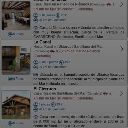
Casa Rural en
Renedo de Piélagos
a
(Cantabria)
5,9 km
de Mar de Polanco (Cantabria)
8-16 plazas
23 €
20 km de Santander
Casa la Mimosa es una vivienda de alquiler completo
con muy buena situación. Cerca de el Parque de
8 Fotos
CABARCENO, Santander, Santillana del Mar. ...
La Canal
Hostal Rural en
Ubiarco / Santillana del Mar
a
7,2 km
de Mar de Polanco
(Cantabria)
(Cantabria)
2-10+2 plazas
35 €
25 km de Santander
Ubicada en el tranquilo pueblo de Ubiarco localidad
8 Fotos
de verdes prados perteneciente al municipio de Santillana
del Mar y situada en la costa ...
El Cierruco
Casa Rural en
Santillana del Mar
a
(Cantabria)
7,5 km
de Mar de Polanco (Cantabria)
6 plazas
30 €
20 km de Santander
Casa con encanto, de estilo rústico ubicado en finca
de 8. 000 m2. En un privilegiado enclave, a 200 m del
8 Fotos
centro de Santillana y a 10 km de ...