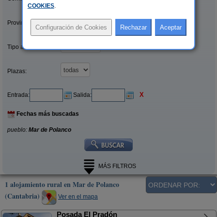
COOKIES
.
Provincias/Islas:
Tipo alquiler:
Plazas:
X
Entrada:
Salida:
Fechas más buscadas
pueblo:
Mar de Polanco
MÁS FILTROS
1 alojamiento rural en Mar de Polanco
(Cantabria)
Ver en el mapa
Posada El Pradón