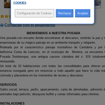
COOKIES
.
1 comentario
Contactar con el alojamiento
BIENVENIDOS A NUESTRA POSADA
Una posada con encanto donde encontraras el descanso, sentirás la paz y 
enamoraras de su mágico paisaje en un ambiente tranquilo y relajante.
Rodeada por el característico paisaje montañoso de Cantabria y por 
bellísima Costa de Liencres, en el municipio de Mortera, se encuentra 
Posada Sotobosque, una antigua casona cántabra del s. XIX totalmen
restaurada.
Un total de 10 habitaciones con todas las comodidades para ofrecer u
estancia sosegada pero sin renunciar a todo aquello que hace la vida m
cómoda y placentera en los momentos de recreo y descanso.
SERVICIOS
Salón social, terraza, jardín, aparcamiento, carta de almohadas, admisión 
animales bajo petición, desayuno buffet y cenas informales para clientes.
INSTALACIONES