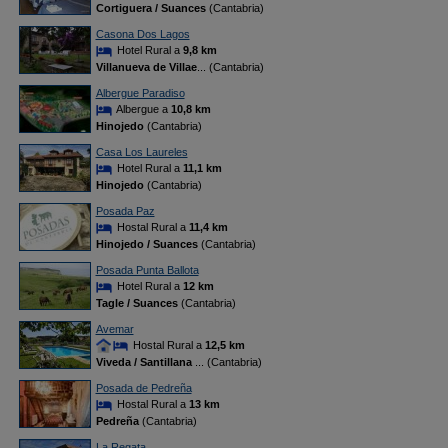
Cortiguera / Suances
(Cantabria)
Casona Dos Lagos
Hotel Rural a
9,8 km
Villanueva de Villae
... (Cantabria)
Albergue Paradiso
Albergue a
10,8 km
Hinojedo
(Cantabria)
Casa Los Laureles
Hotel Rural a
11,1 km
Hinojedo
(Cantabria)
Posada Paz
Hostal Rural a
11,4 km
Hinojedo / Suances
(Cantabria)
Posada Punta Ballota
Hotel Rural a
12 km
Tagle / Suances
(Cantabria)
Avemar
Hostal Rural a
12,5 km
Viveda / Santillana
... (Cantabria)
Posada de Pedreña
Hostal Rural a
13 km
Pedreña
(Cantabria)
La Regata