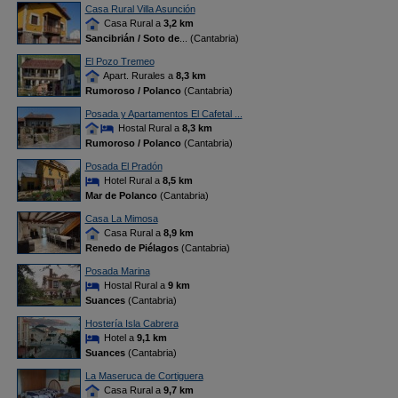
Casa Rural Villa Asunción
Casa Rural a
3,2 km
Sancibrián / Soto de
... (Cantabria)
El Pozo Tremeo
Apart. Rurales a
8,3 km
Rumoroso / Polanco
(Cantabria)
Posada y Apartamentos El Cafetal ...
Hostal Rural a
8,3 km
Rumoroso / Polanco
(Cantabria)
Posada El Pradón
Hotel Rural a
8,5 km
Mar de Polanco
(Cantabria)
Casa La Mimosa
Casa Rural a
8,9 km
Renedo de Piélagos
(Cantabria)
Posada Marina
Hostal Rural a
9 km
Suances
(Cantabria)
Hostería Isla Cabrera
Hotel a
9,1 km
Suances
(Cantabria)
La Maseruca de Cortiguera
Casa Rural a
9,7 km