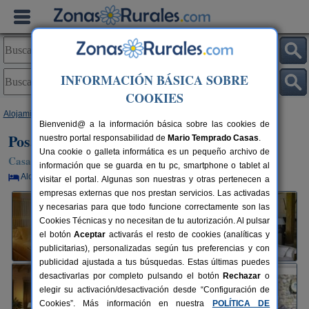
INFORMACIÓN BÁSICA SOBRE
COOKIES
Alojamientos
>
Cantabria
>
Mortera de Pielagos
> Posada Sotobosque
Bienvenid@ a la información básica sobre las cookies de
Posada Sotobosque
nuestro portal responsabilidad de
Mario Temprado Casas
.
Una cookie o galleta informática es un pequeño archivo de
Casa Rural en Mortera de Pielagos (Cantabria)
información que se guarda en tu pc, smartphone o tablet al
Alquiler por habitaciones
18+6 plazas
12 km de Santander
visitar el portal. Algunas son nuestras y otras pertenecen a
empresas externas que nos prestan servicios. Las activadas
y necesarias para que todo funcione correctamente son las
Cookies Técnicas y no necesitan de tu autorización. Al pulsar
el botón
Aceptar
activarás el resto de cookies (analíticas y
publicitarias), personalizadas según tus preferencias y con
publicidad ajustada a tus búsquedas. Estas últimas puedes
desactivarlas por completo pulsando el botón
Rechazar
o
elegir su activación/desactivación desde “Configuración de
Cookies”. Más información en nuestra
POLÍTICA DE