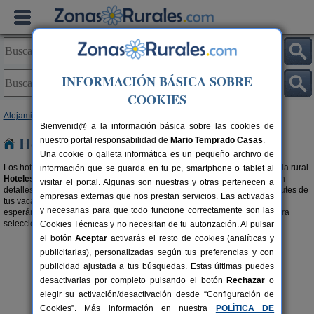
INFORMACIÓN BÁSICA SOBRE
COOKIES
Alojamientos
>
Hoteles Rurales
>
Andalucía
> Córdoba
Bienvenid@ a la información básica sobre las cookies de
Hoteles Rurales en Córdoba
nuestro portal responsabilidad de
Mario Temprado Casas
.
Una cookie o galleta informática es un pequeño archivo de
Los hoteles rurales son una forma, a lo grande, de disfrutar de tu escapada rural.
información que se guarda en tu pc, smartphone o tablet al
Hoteles rurales con encanto en Córdoba
cargados de personalidad, con
visitar el portal. Algunas son nuestras y otras pertenecen a
detalles que los hacen únicos y con acogedoras estancias para que disfrutes de
empresas externas que nos prestan servicios. Las activadas
tus vacaciones como te mereces. Tenemos todos estos hoteles rurales
y necesarias para que todo funcione correctamente son las
esperándote. Te encantarán. También te recomendamos buscar en nuestra
selección de
Apartamentos Rurales en Córdoba
.
Cookies Técnicas y no necesitan de tu autorización. Al pulsar
el botón
Aceptar
activarás el resto de cookies (analíticas y
publicitarias), personalizadas según tus preferencias y con
publicidad ajustada a tus búsquedas. Estas últimas puedes
desactivarlas por completo pulsando el botón
Rechazar
o
elegir su activación/desactivación desde “Configuración de
Cookies”. Más información en nuestra
POLÍTICA DE