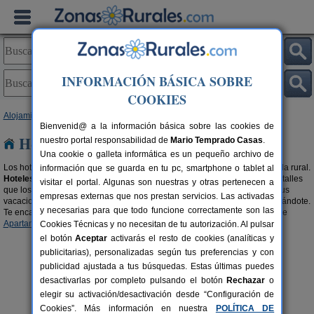
INFORMACIÓN BÁSICA SOBRE
COOKIES
Alojamientos
>
Hoteles Rurales
>
Andalucía
> Jaén
Bienvenid@ a la información básica sobre las cookies de
Hoteles Rurales en Jaén
nuestro portal responsabilidad de
Mario Temprado Casas
.
Una cookie o galleta informática es un pequeño archivo de
Los hoteles rurales son una forma, a lo grande, de disfrutar de tu escapada rural.
información que se guarda en tu pc, smartphone o tablet al
Hoteles rurales con encanto en Jaén
cargados de personalidad, con detalles
visitar el portal. Algunas son nuestras y otras pertenecen a
que los hacen únicos y con acogedoras estancias para que disfrutes de tus
empresas externas que nos prestan servicios. Las activadas
vacaciones como te mereces. Tenemos todos estos hoteles rurales esperándote.
y necesarias para que todo funcione correctamente son las
Te encantarán. También te recomendamos buscar en nuestra selección de
Apartamentos Rurales en Jaén
.
Cookies Técnicas y no necesitan de tu autorización. Al pulsar
el botón
Aceptar
activarás el resto de cookies (analíticas y
publicitarias), personalizadas según tus preferencias y con
publicidad ajustada a tus búsquedas. Estas últimas puedes
desactivarlas por completo pulsando el botón
Rechazar
o
elegir su activación/desactivación desde “Configuración de
Cookies”. Más información en nuestra
POLÍTICA DE