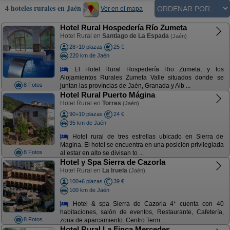
4 hoteles rurales en Jaén
Ver en el mapa
Hotel Rural Hospedería Río Zumeta
Hotel Rural en
Santiago de La Espada
(Jaén)
28+10 plazas
25 €
220 km de Jaén
El Hotel Rural Hospedería Rio Zumeta, y los
Alojamientos Rurales Zumeta Valle situados donde se
8 Fotos
juntan las províncias de Jaén, Granada y Alb ...
Hotel Rural Puerto Mágina
Hotel Rural en
Torres
(Jaén)
90+10 plazas
24 €
35 km de Jaén
Hotel rural de tres estrellas ubicado en Sierra de
Magina. El hotel se encuentra en una posición privilegiada
8 Fotos
al estar en alto se divisan to ...
Hotel y Spa Sierra de Cazorla
Hotel Rural en
La Iruela
(Jaén)
100+6 plazas
39 €
100 km de Jaén
Hotel & spa Sierra de Cazorla 4* cuenta con 40
habitaciones, salón de eventos, Restaurante, Cafetería,
8 Fotos
zona de aparcamiento. Centro Term ...
Hotel Rural La Finca Mercedes