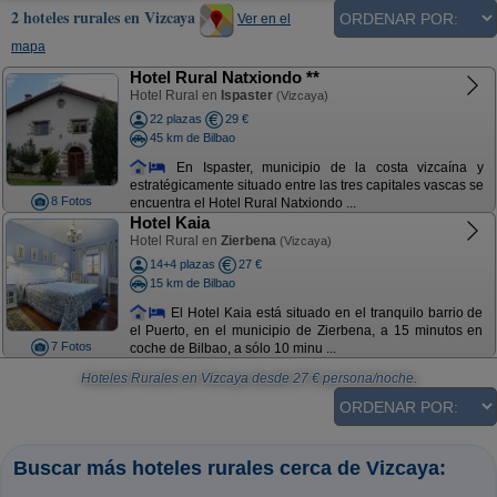
2 hoteles rurales en Vizcaya
Ver en el
mapa
Hotel Rural Natxiondo **
Hotel Rural en
Ispaster
(Vizcaya)
22 plazas
29 €
45 km de Bilbao
En Ispaster, municipio de la costa vizcaína y
estratégicamente situado entre las tres capitales vascas se
8 Fotos
encuentra el Hotel Rural Natxiondo ...
Hotel Kaia
Hotel Rural en
Zierbena
(Vizcaya)
14+4 plazas
27 €
15 km de Bilbao
El Hotel Kaia está situado en el tranquilo barrio de
el Puerto, en el municipio de Zierbena, a 15 minutos en
7 Fotos
coche de Bilbao, a sólo 10 minu ...
Hoteles Rurales en Vizcaya
desde
27
€ persona/noche.
Buscar más hoteles rurales cerca de Vizcaya: