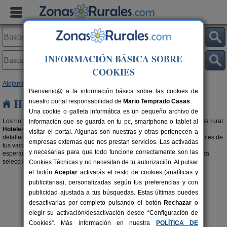
INFORMACIÓN BÁSICA SOBRE
COOKIES
Alojamientos
>
Hoteles Rurales
>
País Vasco
> Vizcaya
Bienvenid@ a la información básica sobre las cookies de
Hoteles Rurales en Vizcaya
nuestro portal responsabilidad de
Mario Temprado Casas
.
Una cookie o galleta informática es un pequeño archivo de
Los hoteles rurales son una forma, a lo grande, de disfrutar de tu escapada rural.
información que se guarda en tu pc, smartphone o tablet al
Hoteles rurales con encanto en Vizcaya
cargados de personalidad, con
visitar el portal. Algunas son nuestras y otras pertenecen a
detalles que los hacen únicos y con acogedoras estancias para que disfrutes de
empresas externas que nos prestan servicios. Las activadas
tus vacaciones como te mereces. Tenemos todos estos hoteles rurales
y necesarias para que todo funcione correctamente son las
esperándote. Te encantarán. También te recomendamos buscar en nuestra
selección de
Apartamentos Rurales en Vizcaya
.
Cookies Técnicas y no necesitan de tu autorización. Al pulsar
el botón
Aceptar
activarás el resto de cookies (analíticas y
publicitarias), personalizadas según tus preferencias y con
publicidad ajustada a tus búsquedas. Estas últimas puedes
desactivarlas por completo pulsando el botón
Rechazar
o
elegir su activación/desactivación desde “Configuración de
Cookies”. Más información en nuestra
POLÍTICA DE