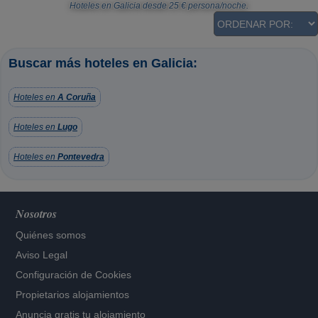
Hoteles en Galicia
desde
25
€ persona/noche.
Buscar más hoteles en Galicia:
Hoteles en
A Coruña
Hoteles en
Lugo
Hoteles en
Pontevedra
Nosotros
Quiénes somos
Aviso Legal
Configuración de Cookies
Propietarios alojamientos
Anuncia gratis tu alojamiento