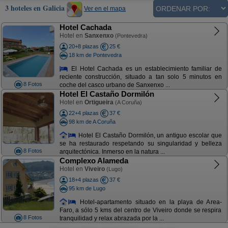
3 hoteles en Galicia
Ver en el mapa
Hotel Cachada
Hotel en
Sanxenxo
(Pontevedra)
20+8 plazas
25 €
18 km de Pontevedra
El Hotel Cachada es un establecimiento familiar de
reciente construcción, situado a tan solo 5 minutos en
8 Fotos
coche del casco urbano de Sanxenxo ...
Hotel El Castaño Dormilón
Hotel en
Ortigueira
(A Coruña)
22+4 plazas
37 €
98 km de A Coruña
Hotel El Castaño Dormilón, un antiguo escolar que
se ha restaurado respetando su singularidad y belleza
8 Fotos
arquitectónica. Inmerso en la natura ...
Complexo Alameda
Hotel en
Viveiro
(Lugo)
18+4 plazas
37 €
95 km de Lugo
Hotel-apartamento situado en la playa de Area-
Faro, a sólo 5 kms del centro de Viveiro donde se respira
8 Fotos
tranquilidad y relax abrazada por la ...