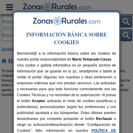
INFORMACIÓN BÁSICA SOBRE
COOKIES
Alojamientos
>
Hoteles
> Galicia
Bienvenid@ a la información básica sobre las cookies de
Hoteles en Galicia
nuestro portal responsabilidad de
Mario Temprado Casas
.
Una cookie o galleta informática es un pequeño archivo de
Te mereces unas buenas vacaciones. Elije entre estos grandes alojamientos,
información que se guarda en tu pc, smartphone o tablet al
relájate y disfruta de tu tiempo libre. Desconecta y vive cada momento de
visitar el portal. Algunas son nuestras y otras pertenecen a
tranquilidad y relax en esta selección de
hoteles con encanto en Galicia
que te
empresas externas que nos prestan servicios. Las activadas
están esperando. Elige la ubicación y sus servicios, y reserva el que más se
y necesarias para que todo funcione correctamente son las
ajusta a tus necesidades. Si buscas algo más familiar, te recomendamos visitar
nuestra selección de
Hostales Rurales en Galicia
.
Cookies Técnicas y no necesitan de tu autorización. Al pulsar
el botón
Aceptar
activarás el resto de cookies (analíticas y
publicitarias), personalizadas según tus preferencias y con
publicidad ajustada a tus búsquedas. Estas últimas puedes
desactivarlas por completo pulsando el botón
Rechazar
o
elegir su activación/desactivación desde “Configuración de
Cookies”. Más información en nuestra
POLÍTICA DE