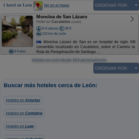
1 hotel en León
Ver en el mapa
Moncloa de San Lázaro
Hotel en
Cacabelos
(León)
8+5 plazas
38 €
120 km de León
Moncloa Lázaro de San es un hospital de siglo XIII
convertido localizado en Cacabelos, sobre el Camino la
8 Fotos
Ruta de Peregrinación de Santiago. ...
Hoteles en León
desde
38
€ persona/noche.
Buscar más hoteles cerca de León:
Hoteles en
Asturias
Hoteles en
Cantabria
Hoteles en
Lugo