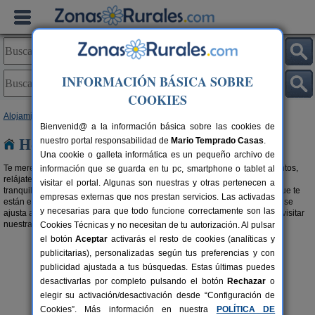
INFORMACIÓN BÁSICA SOBRE
COOKIES
Alojamientos
>
Hoteles
>
Castilla y León
> León
Bienvenid@ a la información básica sobre las cookies de
Hoteles en León
nuestro portal responsabilidad de
Mario Temprado Casas
.
Una cookie o galleta informática es un pequeño archivo de
Te mereces unas buenas vacaciones. Elije entre estos grandes alojamientos,
información que se guarda en tu pc, smartphone o tablet al
relájate y disfruta de tu tiempo libre. Desconecta y vive cada momento de
visitar el portal. Algunas son nuestras y otras pertenecen a
tranquilidad y relax en esta selección de
hoteles con encanto en León
que te
empresas externas que nos prestan servicios. Las activadas
están esperando. Elige la ubicación y sus servicios, y reserva el que más se
y necesarias para que todo funcione correctamente son las
ajusta a tus necesidades. Si buscas algo más familiar, te recomendamos visitar
nuestra selección de
Hostales Rurales en León
.
Cookies Técnicas y no necesitan de tu autorización. Al pulsar
el botón
Aceptar
activarás el resto de cookies (analíticas y
publicitarias), personalizadas según tus preferencias y con
publicidad ajustada a tus búsquedas. Estas últimas puedes
desactivarlas por completo pulsando el botón
Rechazar
o
elegir su activación/desactivación desde “Configuración de
Cookies”. Más información en nuestra
POLÍTICA DE