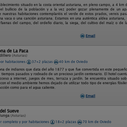
blecimiento situado en la costa oriental asturiana, en pleno campo, a 4 km d
del bullicio de la población y a la vez poder gozar plenamente de un ap
e nuestras habitaciones contemplaréis el verde de estos prados, vereis pasar
na vaca o una canción asturiana. Estamos en una auténtica aldea asturiana
 faenas del campo, del ordeño diario, la siega, del cultivo del maíz o de
Email
ona de La Paca
illero
(Asturias)
por habitaciones
37+2 plazas
40 km de Oviedo
ona de indianos que data del año 1877 y que fue convertida en este pequeño
 tiempos pasados y rodeado de un precioso jardín centenario. El hotel cuenta
acceso a internet, juegos de mes, terraza y jardín. Se encuentra situado sob
con el medio ambiente hemos dejado de utilizar todo tipo de energías fósile
acción como para el agua caliente.
Email
del Sueve
lunga
(Asturias)
er completo y por habitaciones
18+2 plazas
70 km de Oviedo