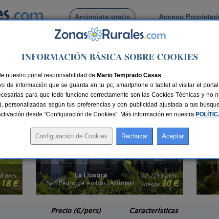
Anúnciate gratis
Acceso Propietar
Busca por pueblo
INFORMACIÓN BÁSICA SOBRE COOKIES
de nuestro portal responsabilidad de
Mario Temprado Casas
.
o de información que se guarda en tu pc, smartphone o tablet al visitar el port
je entre estos grandes alojamientos, relájate y disfruta de tu tiempo libre
ecesarias para que todo funcione correctamente son las Cookies Técnicas y no ne
 de
hoteles con encanto en Asturias
que te están esperando. Elige la ubicación 
rias), personalizadas según tus preferencias y con publicidad ajustada a tus búsq
 algo más familiar, te recomendamos visitar nuestra selección de
Hostales Rur
sactivación desde “Configuración de Cookies”. Más información en nuestra
POLÍTI
El Acebo
3 pers.
4+1 pers.
30 €
26 €
Beloncio (Asturias)
e
desde
Precio (€/pers)
Características