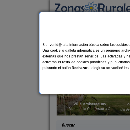
Busca por alojamiento
Alojamientos
>
Hoteles
> Asturias
Hoteles en Asturias
Bienvenid@ a la información básica sobre las cookies 
Una cookie o galleta informática es un pequeño archiv
Te mereces unas buenas vacaciones. Eli
externas que nos prestan servicios. Las activadas y n
tranquilidad y relax en esta selección
activarás el resto de cookies (analíticas y publicita
se ajusta a tus necesidades. Si buscas
pulsando el botón
Rechazar
o elegir su activación/de
saguas
La Llosuca
2-8 pers.
12-22+
18 €
Asturias)
San Pedro de Ambás (Asturias)
desde
desd
Buscar