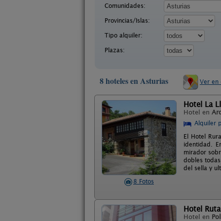
Comunidades:
Provincias/Islas:
Tipo alquiler:
Plazas:
8 hoteles en Asturias
Ver en
Hotel La L
Hotel en
Ard
Alquiler 
El Hotel Rur
identidad. E
mirador sobre
dobles todas 
del sella y u
8 Fotos
Hotel Ruta
Hotel en
Po