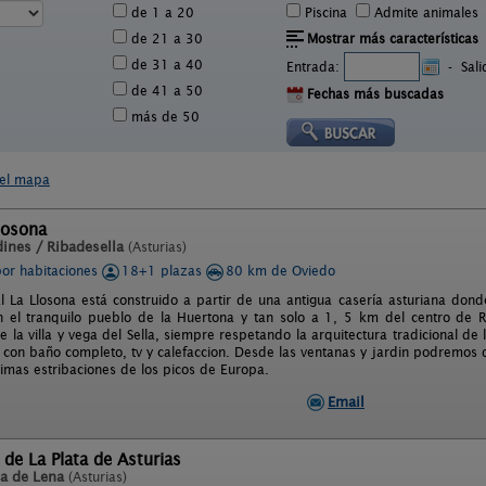
de 1 a 20
Piscina
Admite animales
de 21 a 30
Mostrar más características
de 31 a 40
Entrada:
-
Sal
de 41 a 50
Fechas más buscadas
más de 50
 el mapa
losona
ines / Ribadesella
(Asturias)
por habitaciones
18+1 plazas
80 km de Oviedo
al La Llosona está construido a partir de una antigua casería asturiana don
n el tranquilo pueblo de la Huertona y tan solo a 1, 5 km del centro de Ri
 la villa y vega del Sella, siempre respetando la arquitectura tradicional de 
con baño completo, tv y calefaccion. Desde las ventanas y jardin podremos di
ltimas estribaciones de los picos de Europa.
Email
 de La Plata de Asturias
la de Lena
(Asturias)