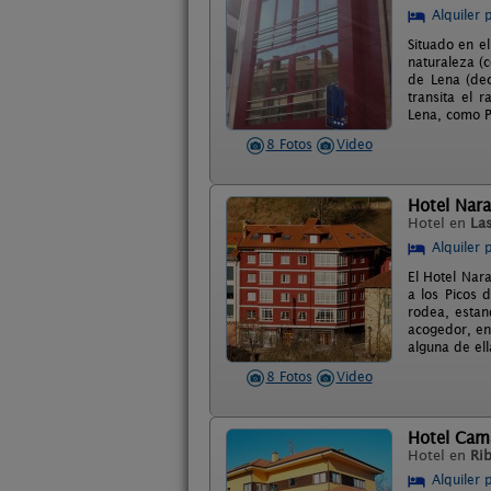
Alquiler 
Situado en e
naturaleza (c
de Lena (dec
transita el 
Lena, como Pu
8 Fotos
Video
Hotel Nara
Hotel en
La
Alquiler 
El Hotel Nar
a los Picos 
rodea, estan
acogedor, en
alguna de ell
8 Fotos
Video
Hotel Ca
Hotel en
Ri
Alquiler 