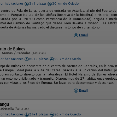
por habitaciones
3+1 plazas
30 km de Oviedo
l centro de Pola de Lena, puerta de entrada en Asturias, al pie del Puerto d
omo el Parque Natural de las Ubiñas (Reserva de la biosfera) e historia, com
larada por la UNESCO como Patrimonio de la Humanidad), erigida a mediad
ramal del Camino de Santiago que desde León llevaba a Oviedo... La estrat
erta de Asturias ha marcado el discurrir histórico de su territorio.
Email
njo de Bulnes
s Arenas / Cabrales
(Asturias)
por habitaciones
60+2 plazas
90 km de Oviedo
anjo de Bulnes se encuentra en el centro de Arenas de Cabrales, en la provin
de Europa. Ideal para la Ruta del Cares. Gracias a la ubicación del hotel, 
do en contacto directo con la naturaleza. El Hotel Naranjo de Bulnes ofrec
 un entorno privilegiado y tranquilo. Disponemos de 27 habitaciones equip
as con vistas a los Picos de Europa. Un lugar para desconectar y descansar.
Email
mangu
badesella
(Asturias)
por habitaciones
21+1 plazas
80 km de Oviedo