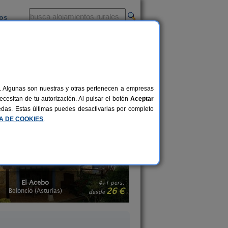
ios
-
al. Algunas son nuestras y otras pertenecen a empresas
. Desconecta y vive cada momento de
cesitan de tu autorización. Al pulsar el botón
Aceptar
y sus servicios, y reserva el que más
uedas. Estas últimas puedes desactivarlas por completo
ales en Asturias
.
CA DE COOKIES
.
El Pajar de Pumarega
Casa Rural La Rect
6 pers.
19 €
Castropol (Asturias)
Beloncio (Asturias
desde