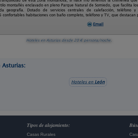
a tranquilidad de esta zona montañosa, si hace frío tenemos la chimenea q
estilo montañés enclavado en pleno Parque Natural de Somiedo, que facilita l
iada geografía. Dotado de servicios centrales de calefacción, teléfono 
 confortables habitaciones con baño completo, teléfono y TV, que destacan po
Email
Hoteles en Asturias
desde
20
€ persona/noche.
 Asturias:
Hoteles en
León
Tipos de alojamiento:
Búsq
Casas Rurales
Casa