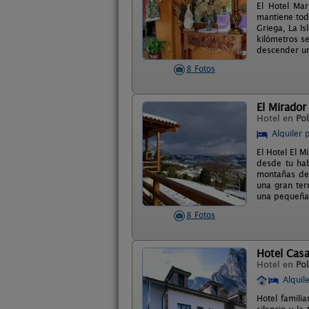
El Hotel Mar
mantiene tod
Griega, La Is
kilómetros s
descender un 
8 Fotos
El Mirador
Hotel en
Pol
Alquiler 
El Hotel El M
desde tu hab
montañas de 
una gran ter
una pequeña 
8 Fotos
Hotel Cas
Hotel en
Po
Alquil
Hotel famili