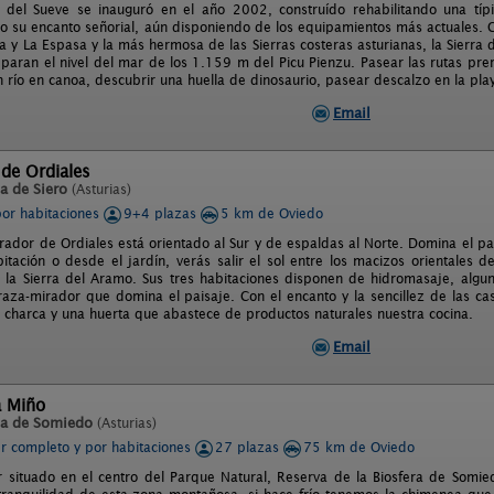
 del Sueve se inauguró en el año 2002, construído rehabilitando una típ
o su encanto señorial, aún disponiendo de los equipamientos más actuales. C
la y La Espasa y la más hermosa de las Sierras costeras asturianas, la Sierra
eparan el nivel del mar de los 1.159 m del Picu Pienzu. Pasear las rutas pr
río en canoa, descubrir una huella de dinosaurio, pasear descalzo en la playa
Email
 de Ordiales
a de Siero
(Asturias)
por habitaciones
9+4 plazas
5 km de Oviedo
irador de Ordiales está orientado al Sur y de espaldas al Norte. Domina el pa
itación o desde el jardín, verás salir el sol entre los macizos orientales 
la Sierra del Aramo. Sus tres habitaciones disponen de hidromasaje, algun
raza-mirador que domina el paisaje. Con el encanto y la sencillez de las 
charca y una huerta que abastece de productos naturales nuestra cocina.
Email
a Miño
la de Somiedo
(Asturias)
er completo y por habitaciones
27 plazas
75 km de Oviedo
ar situado en el centro del Parque Natural, Reserva de la Biosfera de Somi