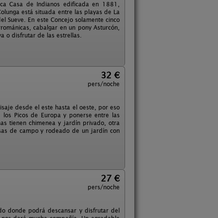
ica Casa de Indianos edificada en 1881,
olunga está situada entre las playas de La
 del Sueve. En este Concejo solamente cinco
errománicas, cabalgar en un pony Asturcón,
 o disfrutar de las estrellas.
32 €
pers/noche
isaje desde el este hasta el oeste, por eso
de los Picos de Europa y ponerse entre las
as tienen chimenea y jardín privado, otra
casas de campo y rodeado de un jardín con
27 €
pers/noche
edo donde podrá descansar y disfrutar del