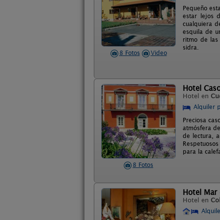
Pequeño esta
estar lejos 
cualquiera d
esquila de u
ritmo de las
sidra.
8 Fotos
Video
Hotel Cas
Hotel en
Cud
Alquiler 
Preciosa cas
atmósfera de
de lectura, 
Respetuosos 
para la calef
8 Fotos
Hotel Mar 
Hotel en
Co
Alquil