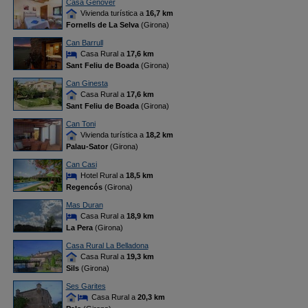
Casa Genover
Vivienda turística a
16,7 km
Fornells de La Selva
(Girona)
Can Barrull
Casa Rural a
17,6 km
Sant Feliu de Boada
(Girona)
Can Ginesta
Casa Rural a
17,6 km
Sant Feliu de Boada
(Girona)
Can Toni
Vivienda turística a
18,2 km
Palau-Sator
(Girona)
Can Casi
Hotel Rural a
18,5 km
Regencós
(Girona)
Mas Duran
Casa Rural a
18,9 km
La Pera
(Girona)
Casa Rural La Belladona
Casa Rural a
19,3 km
Sils
(Girona)
Ses Garites
Casa Rural a
20,3 km