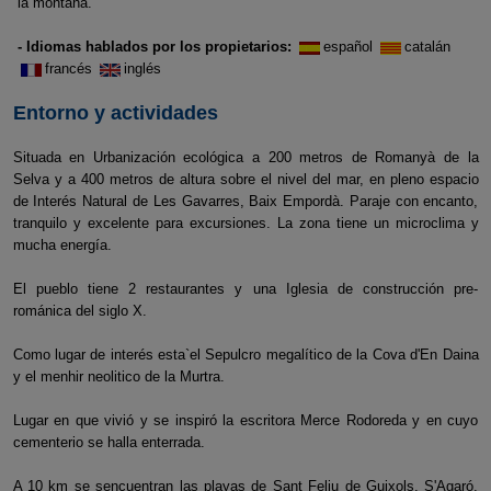
la montaña.
- Idiomas hablados por los propietarios:
español
catalán
francés
inglés
Entorno y actividades
Situada en Urbanización ecológica a 200 metros de Romanyà de la
Selva y a 400 metros de altura sobre el nivel del mar, en pleno espacio
de Interés Natural de Les Gavarres, Baix Empordà. Paraje con encanto,
tranquilo y excelente para excursiones. La zona tiene un microclima y
mucha energía.
El pueblo tiene 2 restaurantes y una Iglesia de construcción pre-
románica del siglo X.
Como lugar de interés esta`el Sepulcro megalítico de la Cova d'En Daina
y el menhir neolitico de la Murtra.
Lugar en que vivió y se inspiró la escritora Merce Rodoreda y en cuyo
cementerio se halla enterrada.
A 10 km se sencuentran las playas de Sant Feliu de Guixols, S'Agaró,