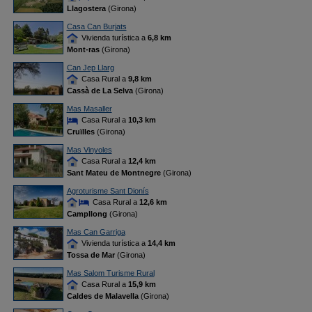
Llagostera
(Girona)
Casa Can Burjats
Vivienda turística a
6,8 km
Mont-ras
(Girona)
Can Jep Llarg
Casa Rural a
9,8 km
Cassà de La Selva
(Girona)
Mas Masaller
Casa Rural a
10,3 km
Cruïlles
(Girona)
Mas Vinyoles
Casa Rural a
12,4 km
Sant Mateu de Montnegre
(Girona)
Agroturisme Sant Dionís
Casa Rural a
12,6 km
Campllong
(Girona)
Mas Can Garriga
Vivienda turística a
14,4 km
Tossa de Mar
(Girona)
Mas Salom Turisme Rural
Casa Rural a
15,9 km
Caldes de Malavella
(Girona)