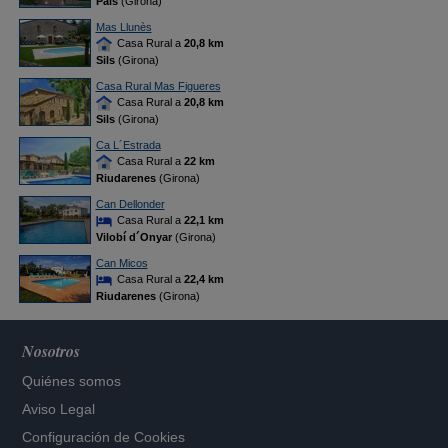
Pals
(Girona)
Mas Llunès
Casa Rural a
20,8 km
Sils
(Girona)
Casa Rural Mas Figueres
Casa Rural a
20,8 km
Sils
(Girona)
Ca L´Estrada
Casa Rural a
22 km
Riudarenes
(Girona)
Can Dellonder
Casa Rural a
22,1 km
Vilobí d´Onyar
(Girona)
Can Micos
Casa Rural a
22,4 km
Riudarenes
(Girona)
Nosotros
Quiénes somos
Aviso Legal
Configuración de Cookies