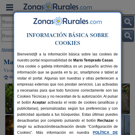
INFORMACIÓN BÁSICA SOBRE
COOKIES
Alojamientos
>
Cataluña
>
Girona
>
Romanyà de La Selva
> Mariona
Bienvenid@ a la información básica sobre las cookies de
Mariona
nuestro portal responsabilidad de
Mario Temprado Casas
.
Una cookie o galleta informática es un pequeño archivo de
Vivienda turística en Romanyà de La Selva (Girona)
información que se guarda en tu pc, smartphone o tablet al
Alquiler completo
4 plazas
28 km de Girona
visitar el portal. Algunas son nuestras y otras pertenecen a
empresas externas que nos prestan servicios. Las activadas
y necesarias para que todo funcione correctamente son las
Cookies Técnicas y no necesitan de tu autorización. Al pulsar
el botón
Aceptar
activarás el resto de cookies (analíticas y
publicitarias), personalizadas según tus preferencias y con
publicidad ajustada a tus búsquedas. Estas últimas puedes
desactivarlas por completo pulsando el botón
Rechazar
o
elegir su activación/desactivación desde “Configuración de
Cookies”. Más información en nuestra
POLÍTICA DE