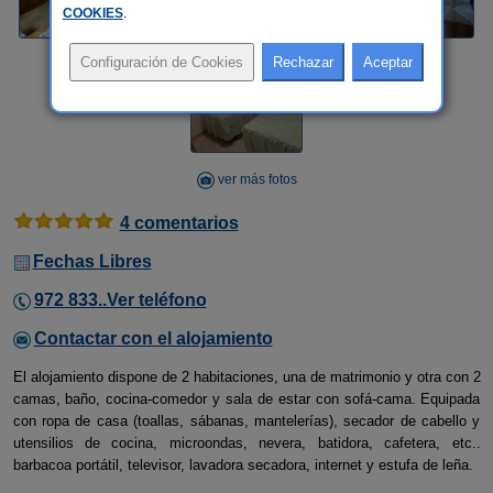
COOKIES
.
ver más fotos
4 comentarios
Fechas Libres
972 833..Ver teléfono
Contactar con el alojamiento
El alojamiento dispone de 2 habitaciones, una de matrimonio y otra con 2
camas, baño, cocina-comedor y sala de estar con sofá-cama. Equipada
con ropa de casa (toallas, sábanas, mantelerías), secador de cabello y
utensilios de cocina, microondas, nevera, batidora, cafetera, etc..
barbacoa portátil, televisor, lavadora secadora, internet y estufa de leña.