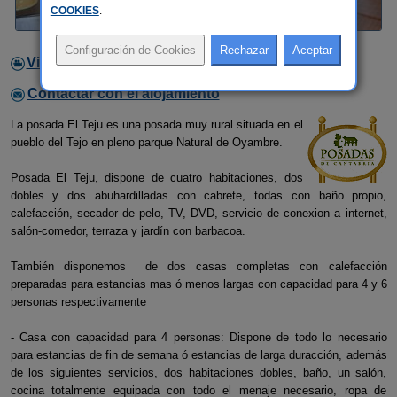
COOKIES
.
Video
Contactar con el alojamiento
La posada El Teju es una posada muy rural situada en el
pueblo del Tejo en pleno parque Natural de Oyambre.
Posada El Teju, dispone de cuatro habitaciones, dos
dobles y dos abuhardilladas con cabrete, todas con baño propio,
calefacción, secador de pelo, TV, DVD, servicio de conexion a internet,
salón-comedor, terraza y jardín con barbacoa.
También disponemos de dos casas completas con calefacción
preparadas para estancias mas ó menos largas con capacidad para 4 y 6
personas respectivamente
- Casa con capacidad para 4 personas: Dispone de todo lo necesario
para estancias de fin de semana ó estancias de larga duracción, además
de los siguientes servicios, dos habitaciones dobles, baño, un salón,
cocina totalmente equipada con todo el menaje necesario, ropa de