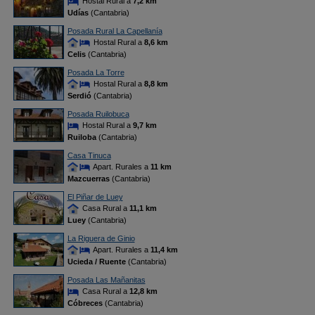
Hostal Rural a
7,2 km
Udías
(Cantabria)
Posada Rural La Capellanía
Hostal Rural a
8,6 km
Celis
(Cantabria)
Posada La Torre
Hostal Rural a
8,8 km
Serdió
(Cantabria)
Posada Ruilobuca
Hostal Rural a
9,7 km
Ruiloba
(Cantabria)
Casa Tinuca
Apart. Rurales a
11 km
Mazcuerras
(Cantabria)
El Piñar de Luey
Casa Rural a
11,1 km
Luey
(Cantabria)
La Riguera de Ginio
Apart. Rurales a
11,4 km
Ucieda / Ruente
(Cantabria)
Posada Las Mañanitas
Casa Rural a
12,8 km
Cóbreces
(Cantabria)