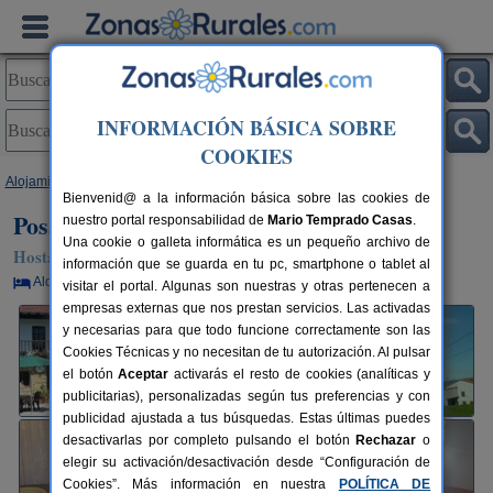
INFORMACIÓN BÁSICA SOBRE
COOKIES
Alojamientos
>
Cantabria
>
Valdáliga
> Posada El Teju
Bienvenid@ a la información básica sobre las cookies de
Posada El Teju
nuestro portal responsabilidad de
Mario Temprado Casas
.
Una cookie o galleta informática es un pequeño archivo de
Hostal Rural en Valdáliga (Cantabria)
información que se guarda en tu pc, smartphone o tablet al
Alquiler por habitaciones
10 plazas
48 km de Santander
visitar el portal. Algunas son nuestras y otras pertenecen a
empresas externas que nos prestan servicios. Las activadas
y necesarias para que todo funcione correctamente son las
Cookies Técnicas y no necesitan de tu autorización. Al pulsar
el botón
Aceptar
activarás el resto de cookies (analíticas y
publicitarias), personalizadas según tus preferencias y con
publicidad ajustada a tus búsquedas. Estas últimas puedes
desactivarlas por completo pulsando el botón
Rechazar
o
elegir su activación/desactivación desde “Configuración de
Cookies”. Más información en nuestra
POLÍTICA DE