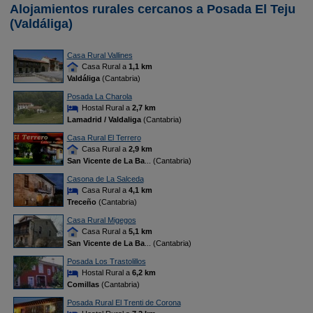
Alojamientos rurales cercanos a Posada El Teju
(Valdáliga)
Casa Rural Vallines
Casa Rural a
1,1 km
Valdáliga
(Cantabria)
Posada La Charola
Hostal Rural a
2,7 km
Lamadrid / Valdaliga
(Cantabria)
Casa Rural El Terrero
Casa Rural a
2,9 km
San Vicente de La Ba
... (Cantabria)
Casona de La Salceda
Casa Rural a
4,1 km
Treceño
(Cantabria)
Casa Rural Migegos
Casa Rural a
5,1 km
San Vicente de La Ba
... (Cantabria)
Posada Los Trastolillos
Hostal Rural a
6,2 km
Comillas
(Cantabria)
Posada Rural El Trenti de Corona