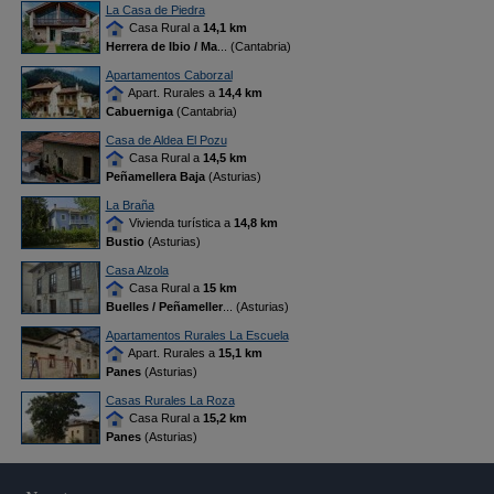
La Casa de Piedra
Casa Rural a
14,1 km
Herrera de Ibio / Ma
... (Cantabria)
Apartamentos Caborzal
Apart. Rurales a
14,4 km
Cabuerniga
(Cantabria)
Casa de Aldea El Pozu
Casa Rural a
14,5 km
Peñamellera Baja
(Asturias)
La Braña
Vivienda turística a
14,8 km
Bustio
(Asturias)
Casa Alzola
Casa Rural a
15 km
Buelles / Peñameller
... (Asturias)
Apartamentos Rurales La Escuela
Apart. Rurales a
15,1 km
Panes
(Asturias)
Casas Rurales La Roza
Casa Rural a
15,2 km
Panes
(Asturias)