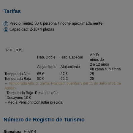
Tarifas
Precio medio: 30 € persona / noche aproximadamente
Capacidad: 2-18+4 plazas
PRECIOS
A Y D
Hab. Doble
Hab. Especial
niños de
2 a 12 años
Alojamiento
Alojamiento
en cama supletoria
Temporada Alta
65 €
87 €
25
Temporada Baja
50 €
65 €
25
-
- Temporada Alta: S. Santa, Navidad, puentes y del 15 de Julio al 31 de
Agosto
-Temporada Baja: Resto del año.
-Desayuno 10 €
- Media Pensión: Consultar precios.
Número de Registro de Turismo
Signatura
: H.5914