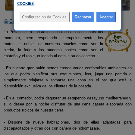
COOKIES
.
Contactar con el alojamiento
La Posada está construida con todos los adelantos del
momento, pero respetando escrupulosamente los
materiales nobles de nuestros abuelos como son la
piedra, la forja y las maderas nobles como son el
castaño y el roble, cuidando al detalle su colocación.
- En nuestro gran salón hemos creado varios confortables ambientes en
los que podrá planificar sus excursiones, leer, jugar una partida o
simplemente relajarse y tomarse una copa en el bar que está a
disposición exclusiva de los clientes de la posada.
- En el comedor, podrá degustar un estupendo desayuno mediterráneo y
si lo desea por la noche disfrutar de una cena casera elaborada con
productos típicos de nuestra tierra.
- Dispone de nueve habitaciones, dos de ellas adaptadas para
discapacitados y otras dos con bañera de hidromasaje.