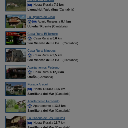
Posada La Charola
Hostal Rural a
7,9 km
Lamadrid / Valdaliga
(Cantabria)
La Riguera de Ginio
Apart. Rurales a
8,4 km
Ucieda / Ruente
(Cantabria)
Casa Rural El Terrero
Casa Rural a
8,6 km
San Vicente de La Ba
... (Cantabria)
Casa Rural Migegos
Casa Rural a
9,5 km
San Vicente de La Ba
... (Cantabria)
Apartamentos Padruno
Casa Rural a
12,3 km
Oreña
(Cantabria)
Posada Araceli
Hostal Rural a
13,5 km
Santillana del Mar
(Cantabria)
Apartamento Fernando
Apartamento a
13,5 km
Santillana del Mar
(Cantabria)
La Casona de Los Güelitos
Hostal Rural a
13,7 km
Santillana del Mar
(Cantabria)