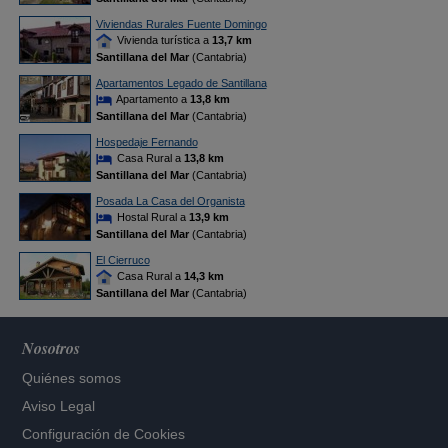
Viviendas Rurales Fuente Domingo
Vivienda turística a
13,7 km
Santillana del Mar
(Cantabria)
Apartamentos Legado de Santillana
Apartamento a
13,8 km
Santillana del Mar
(Cantabria)
Hospedaje Fernando
Casa Rural a
13,8 km
Santillana del Mar
(Cantabria)
Posada La Casa del Organista
Hostal Rural a
13,9 km
Santillana del Mar
(Cantabria)
El Cierruco
Casa Rural a
14,3 km
Santillana del Mar
(Cantabria)
Nosotros
Quiénes somos
Aviso Legal
Configuración de Cookies