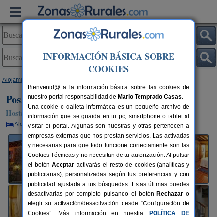
INFORMACIÓN BÁSICA SOBRE
COOKIES
Alojamientos
>
Cantabria
>
Udías
> Posada Rural El Trenti de Corona
Bienvenid@ a la información básica sobre las cookies de
Posada Rural El Trenti de Corona
nuestro portal responsabilidad de
Mario Temprado Casas
.
Una cookie o galleta informática es un pequeño archivo de
Hostal Rural en Udías (Cantabria)
información que se guarda en tu pc, smartphone o tablet al
Alquiler por habitaciones
2-18+4 plazas
45 km de Santander
visitar el portal. Algunas son nuestras y otras pertenecen a
empresas externas que nos prestan servicios. Las activadas
y necesarias para que todo funcione correctamente son las
Cookies Técnicas y no necesitan de tu autorización. Al pulsar
el botón
Aceptar
activarás el resto de cookies (analíticas y
publicitarias), personalizadas según tus preferencias y con
publicidad ajustada a tus búsquedas. Estas últimas puedes
desactivarlas por completo pulsando el botón
Rechazar
o
elegir su activación/desactivación desde “Configuración de
Cookies”. Más información en nuestra
POLÍTICA DE