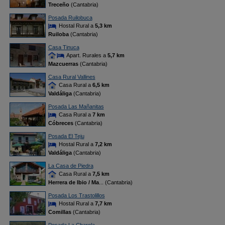
Treceño
(Cantabria)
Posada Ruilobuca
Hostal Rural a
5,3 km
Ruiloba
(Cantabria)
Casa Tinuca
Apart. Rurales a
5,7 km
Mazcuerras
(Cantabria)
Casa Rural Vallines
Casa Rural a
6,5 km
Valdáliga
(Cantabria)
Posada Las Mañanitas
Casa Rural a
7 km
Cóbreces
(Cantabria)
Posada El Teju
Hostal Rural a
7,2 km
Valdáliga
(Cantabria)
La Casa de Piedra
Casa Rural a
7,5 km
Herrera de Ibio / Ma
... (Cantabria)
Posada Los Trastolillos
Hostal Rural a
7,7 km
Comillas
(Cantabria)