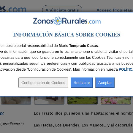
Anúnciate gratis
Acceso Propietar
Busca por pueblo
INFORMACIÓN BÁSICA SOBRE COOKIES
 Los Trastolillos
de nuestro portal responsabilidad de
Mario Temprado Casas
.
o de información que se guarda en tu pc, smartphone o tablet al visitar el port
a)
ecesarias para que todo funcione correctamente son las Cookies Técnicas y no ne
rias), personalizadas según tus preferencias y con publicidad ajustada a tus búsq
lazas
45 km de Santander
Compartir:
sactivación desde “Configuración de Cookies”. Más información en nuestra
POLÍTI
o:
Los Trastolillos pusieron a las habitaciones el nombr
Las Hadas, Los Duendes, Los Mangos...y al decorarla