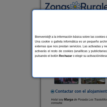
Busca por alojamiento
Alojamientos
>
Cantabria
>
Comillas
> Posada
Bienvenid@ a la información básica sobre las cookies 
Posada Los Trastolillos
Una cookie o galleta informática es un pequeño archiv
Hostal Rural en Comillas (Cantabri
externas que nos prestan servicios. Las activadas y n
activarás el resto de cookies (analíticas y publicita
Alquiler por habitaciones
20+4 p
pulsando el botón
Rechazar
o elegir su activación/de
Contactar con el alojamient