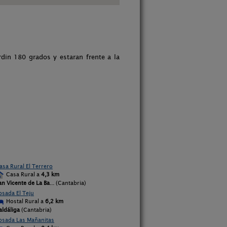
ardin 180 grados y estaran frente a la
asa Rural El Terrero
Casa Rural a
4,3 km
an Vicente de La Ba
... (Cantabria)
osada El Teju
Hostal Rural a
6,2 km
aldáliga
(Cantabria)
osada Las Mañanitas