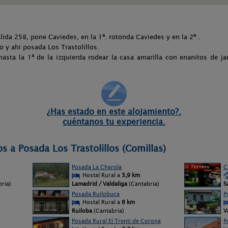
ida 258, pone Caviedes, en la 1ª. rotonda Caviedes y en la 2ª .
o y ahi posada Los Trastolillos.
 hasta la 1ª de la izquierda rodear la casa amarilla con enanitos de j
¿Has estado en este alojamiento?,
cuéntanos tu experiencia.
s a Posada Los Trastolillos (Comillas)
Posada La Charola
C
Hostal Rural a
3,9 km
bria)
Lamadrid / Valdaliga
(Cantabria)
S
Posada Ruilobuca
P
Hostal Rural a
6 km
Ruiloba
(Cantabria)
V
Posada Rural El Trenti de Corona
P