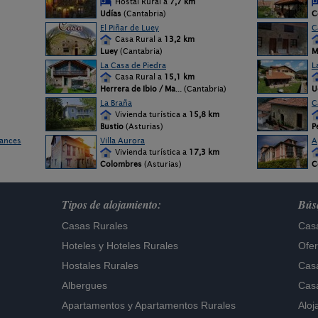
Hostal Rural a
7,7 km
Udías
(Cantabria)
C
El Piñar de Luey
C
Casa Rural a
13,2 km
Luey
(Cantabria)
M
La Casa de Piedra
L
Casa Rural a
15,1 km
Herrera de Ibio / Ma
... (Cantabria)
U
La Braña
C
Vivienda turística a
15,8 km
Bustio
(Asturias)
P
iances
Villa Aurora
A
Vivienda turística a
17,3 km
Colombres
(Asturias)
C
Tipos de alojamiento:
Búsq
Casas Rurales
Casa
Hoteles
y
Hoteles Rurales
Ofer
Hostales Rurales
Casa
Albergues
Casa
Apartamentos
y
Apartamentos Rurales
Aloj