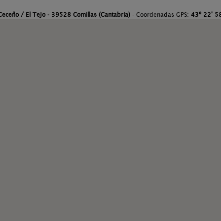
Ceceño / El Tejo - 39528 Comillas (Cantabria)
- Coordenadas GPS:
43º 22' 58