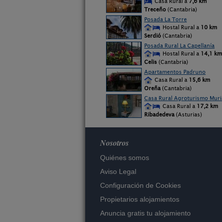
Casa Rural a
7,6 km
Treceño
(Cantabria)
Posada La Torre
Hostal Rural a
10 km
Serdió
(Cantabria)
Posada Rural La Capellanía
Hostal Rural a
14,1 km
Celis
(Cantabria)
Apartamentos Padruno
Casa Rural a
15,6 km
Oreña
(Cantabria)
Casa Rural Agroturismo Mur
Casa Rural a
17,2 km
Ribadedeva
(Asturias)
Nosotros
Quiénes somos
Aviso Legal
Configuración de Cookies
Propietarios alojamientos
Anuncia gratis tu alojamiento