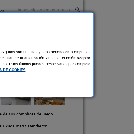
ios
-
al. Algunas son nuestras y otras pertenecen a empresas
cesitan de tu autorización. Al pulsar el botón
Aceptar
uedas. Estas últimas puedes desactivarlas por completo
CA DE COOKIES
.
e de sus cómplices de juego...
s a cada matiz atendieron.