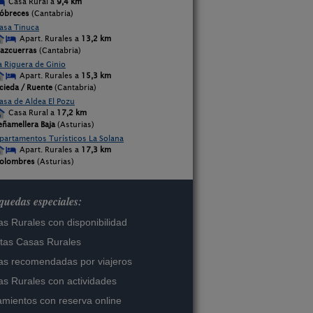
Casa Rural a
9,4 km
óbreces
(Cantabria)
asa Tinuca
Apart. Rurales a
13,2 km
azcuerras
(Cantabria)
a Riguera de Ginio
Apart. Rurales a
15,3 km
cieda / Ruente
(Cantabria)
asa de Aldea El Pozu
Casa Rural a
17,2 km
eñamellera Baja
(Asturias)
partamentos Turísticos La Solana
Apart. Rurales a
17,3 km
olombres
(Asturias)
uedas especiales:
s Rurales con disponibilidad
tas Casas Rurales
s recomendadas por viajeros
s Rurales con actividades
amientos con reserva online