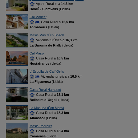
Apart. Rurales a
14,6 km
Boldú / Claravalls
(Lleida)
Cal Modest
Casa Rural a
15,5 km
Tornabous
(Lleida)
Masia Mas d´en Bosch
Vivienda turística a
16,3 km
La Baronia de Rialb
(Lleida)
Cal Maso
Casa Rural a
16,5 km
Hostafrancs
(Lleida)
L´Esgolfa de Ca l´Ortís
Vivienda turística a
16,5 km
La Figuerosa
(Lleida)
Casa Rural Namasté
Casa Rural a
18,1 km
Bellcaire d´Urgell
(Lleida)
La Masuca d´en Monfà
Casa Rural a
18,3 km
Almassor
(Lleida)
Masia Pedrolet
Casa Rural a
18,4 km
Camarasa
(Lleida)