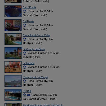
Rubió de Dalt
(Lleida)
Ca L´Emília
Casa Rural a
10,5 km
Ossó de Sió
(Lleida)
Cal Farris
Casa Rural a
10,5 km
Ossó de Sió
(Lleida)
Casa Rural Ca La Celia
Casa Rural a
11,5 km
Montgai
(Lleida)
La Granja del Besa
Vivienda turística a
11,5 km
Cubells
(Lleida)
La Neneta
Vivienda turística a
11,6 km
Montgai
(Lleida)
Casa Rural Cal Manjo
Casa Rural a
11,6 km
Montgai
(Lleida)
Cal Ball
Casa Rural a
12,9 km
La Guàrdia d´Urgell
(Lleida)
Apartamentos turísticos Tárrega A...