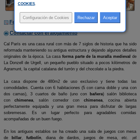
COOKIES
.
Fechas Libres
Contactar con el alojamiento
Cal París es una casa rural con más de 7 siglos de historia que ha sido
reformada manteniendo su antigua estructura y dejando algunos detalles
originales de la época. La casa
forma parte de la muralla medieval
de
La Donzell de Urgell, un pequeño pueblo situado a pocos kilómetros de
Agramunt, la capital catalana del turrón y del chocolate a la piedra.
La casa dispone de 480m2 de uso exclusivo y tiene todas las
comodidades. Cuenta con 6 habitaciones (5 con cama doble y una con
dos camas), 3 cuartos de baño (uno con
bañera
) salón biblioteca
con
chimenea
, salón comedor con
chimenea
, cocina abierta
perfectamente equipada y una gran mesa para disfrutar de largas
sobremesas. Es un lugar perfecto para agradables comidas
acompañadas de un buen fuego.
En los antiguos establos se ha creado una sala de juegos con mesa
de
billar
,
futbolín
, diana de dardos, juegos de mesa, etc. ¡el