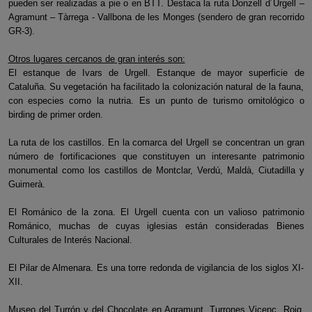
pueden ser realizadas a pie o en BTT. Destaca la ruta Donzell d´Urgell –
Agramunt – Tàrrega - Vallbona de les Monges (sendero de gran recorrido
GR-3).
Otros lugares cercanos de gran interés son:
El estanque de Ivars de Urgell. Estanque de mayor superficie de
Cataluña. Su vegetación ha facilitado la colonización natural de la fauna,
con especies como la nutria. Es un punto de turismo ornitológico o
birding de primer orden.
La ruta de los castillos. En la comarca del Urgell se concentran un gran
número de fortificaciones que constituyen un interesante patrimonio
monumental como los castillos de Montclar, Verdú, Maldà, Ciutadilla y
Guimerà.
El Románico de la zona. El Urgell cuenta con un valioso patrimonio
Románico, muchas de cuyas iglesias están consideradas Bienes
Culturales de Interés Nacional.
El Pilar de Almenara. Es una torre redonda de vigilancia de los siglos XI-
XII.
Museo del Turrón y del Chocolate en Agramunt. Turrones Vicenç, Roig,