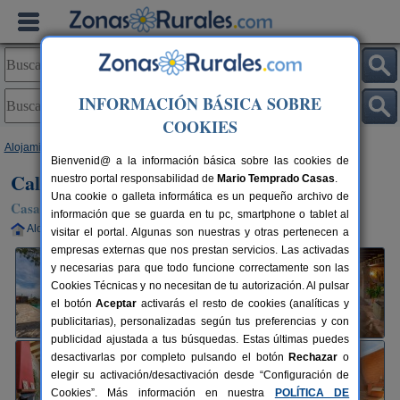
INFORMACIÓN BÁSICA SOBRE
COOKIES
Alojamientos
>
Cataluña
>
Lleida
>
Donzell d´Urgell
> Cal París Rural
Bienvenid@ a la información básica sobre las cookies de
Cal París Rural
nuestro portal responsabilidad de
Mario Temprado Casas
.
Una cookie o galleta informática es un pequeño archivo de
Casa Rural en Donzell d´Urgell (Lleida)
información que se guarda en tu pc, smartphone o tablet al
Alquiler completo
10-15 plazas
61 km de Lleida
visitar el portal. Algunas son nuestras y otras pertenecen a
empresas externas que nos prestan servicios. Las activadas
y necesarias para que todo funcione correctamente son las
Cookies Técnicas y no necesitan de tu autorización. Al pulsar
el botón
Aceptar
activarás el resto de cookies (analíticas y
publicitarias), personalizadas según tus preferencias y con
publicidad ajustada a tus búsquedas. Estas últimas puedes
desactivarlas por completo pulsando el botón
Rechazar
o
elegir su activación/desactivación desde “Configuración de
Cookies”. Más información en nuestra
POLÍTICA DE