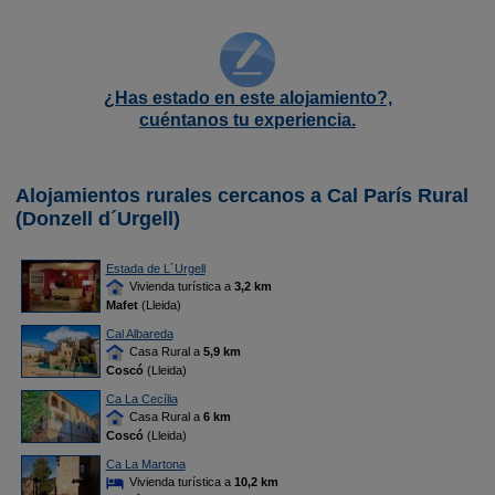
¿Has estado en este alojamiento?,
cuéntanos tu experiencia.
Alojamientos rurales cercanos a Cal París Rural
(Donzell d´Urgell)
Estada de L´Urgell
Vivienda turística a
3,2 km
Mafet
(Lleida)
Cal Albareda
Casa Rural a
5,9 km
Coscó
(Lleida)
Ca La Cecília
Casa Rural a
6 km
Coscó
(Lleida)
Ca La Martona
Vivienda turística a
10,2 km