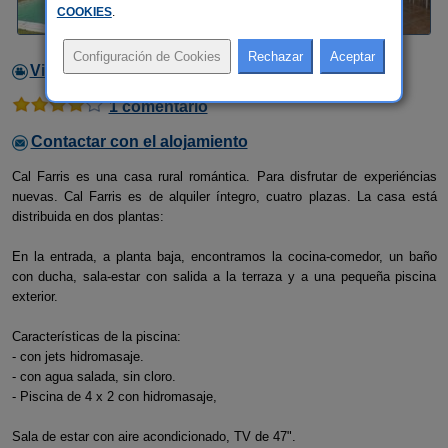
COOKIES
.
Video
1 comentario
Contactar con el alojamiento
Cal Farris es una casa rural romántica. Para disfrutar de experiéncias
nuevas. Cal Farris es de alquiler íntegro, cuatro plazas. La casa está
distribuida en dos plantas:
En la entrada, a planta baja, encontramos la cocina-comedor, un baño
con ducha, sala-estar con salida a la terraza y a una pequeña piscina
exterior.
Características de la piscina:
- con jets hidromasaje.
- con agua salada, sin cloro.
- Piscina de 4 x 2 con hidromasaje,
Sala de estar con aire acondicionado, TV de 47".