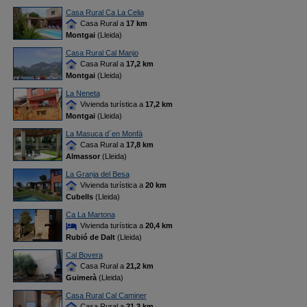
Casa Rural Ca La Celia
Casa Rural a
17 km
Montgai
(Lleida)
Casa Rural Cal Manjo
Casa Rural a
17,2 km
Montgai
(Lleida)
La Neneta
Vivienda turística a
17,2 km
Montgai
(Lleida)
La Masuca d´en Monfà
Casa Rural a
17,8 km
Almassor
(Lleida)
La Granja del Besa
Vivienda turística a
20 km
Cubells
(Lleida)
Ca La Martona
Vivienda turística a
20,4 km
Rubió de Dalt
(Lleida)
Cal Bovera
Casa Rural a
21,2 km
Guimerà
(Lleida)
Casa Rural Cal Caminer
Casa Rural a
21,3 km