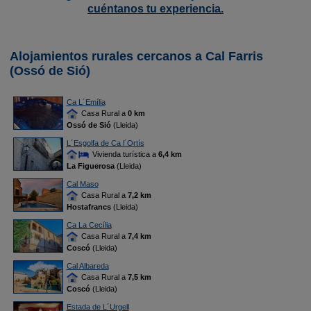
cuéntanos tu experiencia.
Alojamientos rurales cercanos a Cal Farris
(Ossó de Sió)
Ca L´Emília
Casa Rural a
0 km
Ossó de Sió
(Lleida)
L´Esgolfa de Ca l´Ortís
Vivienda turística a
6,4 km
La Figuerosa
(Lleida)
Cal Maso
Casa Rural a
7,2 km
Hostafrancs
(Lleida)
Ca La Cecília
Casa Rural a
7,4 km
Coscó
(Lleida)
Cal Albareda
Casa Rural a
7,5 km
Coscó
(Lleida)
Estada de L´Urgell