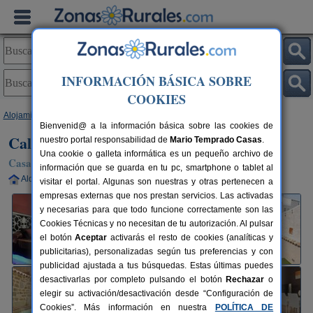
INFORMACIÓN BÁSICA SOBRE
COOKIES
Alojamientos
>
Cataluña
>
Lleida
>
Ossó de Sió
> Cal Farris
Bienvenid@ a la información básica sobre las cookies de
Cal Farris
nuestro portal responsabilidad de
Mario Temprado Casas
.
Una cookie o galleta informática es un pequeño archivo de
Casa Rural en Ossó de Sió (Lleida)
información que se guarda en tu pc, smartphone o tablet al
Alquiler completo
2-4+1 plazas
40 km de Lleida
visitar el portal. Algunas son nuestras y otras pertenecen a
empresas externas que nos prestan servicios. Las activadas
y necesarias para que todo funcione correctamente son las
Cookies Técnicas y no necesitan de tu autorización. Al pulsar
el botón
Aceptar
activarás el resto de cookies (analíticas y
publicitarias), personalizadas según tus preferencias y con
publicidad ajustada a tus búsquedas. Estas últimas puedes
desactivarlas por completo pulsando el botón
Rechazar
o
elegir su activación/desactivación desde “Configuración de
Cookies”. Más información en nuestra
POLÍTICA DE