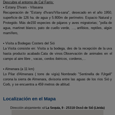
Descubre el entorno de Cal Farris:
• Estany D'ivars - Vilasana
Recuperación de "Estany d'Ivars/Vila-sana", desecado en el año 1950,
superficie de 126 ha. de agua y 5.800m de perímetro. Espacio Natural y
Protegido. Más de150 especies de pájaros y aves migratorias; "polla de
agua, martinet blanco, pato de cuello verde, ..., anfibios, reptiles, algún
mamífero,
• Visita a Bodegas Costers del Sió
La Visita consiste en: Visita a la bodega, des de la recepción de la uva
hasta producto acabado.Cata de vinos.Observación de animales en el
campo al aire libre , vacas, cerdos ibéricos, corderos,...
• Almenara (a 11 km)
Lo Pilar d'Almenara ( torre de vigía) Nombrado "Sentinella de l'Urgell"
corona la sierra de Almenara, divisoria entre las aguas de los ríos Sió y
Corb, y se encuentra a 459 metros de altitud.
Localización en el Mapa
Dirección alojamiento:
c/ La Sequia, 9 - 25318 Ossó de Sió (Lleida)