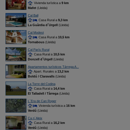
Vivienda turística a
9 km
Mafet
(Lleida)
Cal Ball
Casa Rural a
9,3 km
La Guàrdia d´Urgell
(Lleida)
Cal Modest
Casa Rural a
10,5 km
Tornabous
(Lleida)
Cal París Rural
Casa Rural a
10,5 km
Donzell d´Urgell
(Lleida)
Apartamentos turísticos Tárrega A...
Apart. Rurales a
13,2 km
Boldú / Claravalls
(Lleida)
La Torre del Codina
Casa Rural a
14,4 km
El Talladell / Tàrrega
(Lleida)
L´Era de Can Roger
Vivienda turística a
16 km
Verdú
(Lleida)
Ca n´Aleix
Casa Rural a
16,2 km
Verdú
(Lleida)