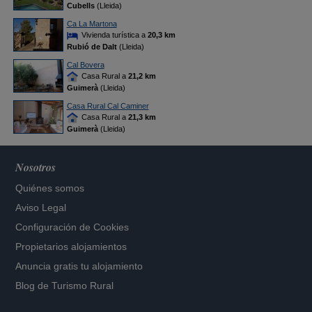
Cubells
(Lleida)
Ca La Martona
Vivienda turística a
20,3 km
Rubió de Dalt
(Lleida)
Cal Bovera
Casa Rural a
21,2 km
Guimerà
(Lleida)
Casa Rural Cal Caminer
Casa Rural a
21,3 km
Guimerà
(Lleida)
Nosotros
Quiénes somos
Aviso Legal
Configuración de Cookies
Propietarios alojamientos
Anuncia gratis tu alojamiento
Blog de Turismo Rural