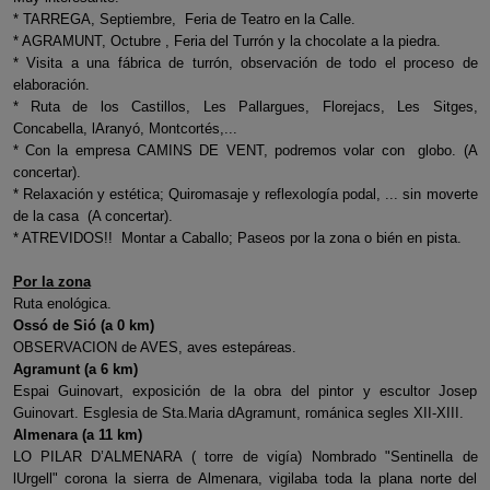
* TARREGA, Septiembre, Feria de Teatro en la Calle.
* AGRAMUNT, Octubre , Feria del Turrón y la chocolate a la piedra.
* Visita a una fábrica de turrón, observación de todo el proceso de
elaboración.
* Ruta de los Castillos, Les Pallargues, Florejacs, Les Sitges,
Concabella, lAranyó, Montcortés,...
* Con la empresa CAMINS DE VENT, podremos volar con globo. (A
concertar).
* Relaxación y estética; Quiromasaje y reflexología podal, ... sin moverte
de la casa (A concertar).
* ATREVIDOS!! Montar a Caballo; Paseos por la zona o bién en pista.
Por la zona
Ruta enológica.
Ossó de Sió (a 0 km)
OBSERVACION de AVES, aves estepáreas.
Agramunt (a 6 km)
Espai Guinovart, exposición de la obra del pintor y escultor Josep
Guinovart. Esglesia de Sta.Maria dAgramunt, románica segles XII-XIII.
Almenara (a 11 km)
LO PILAR D’ALMENARA ( torre de vigía) Nombrado "Sentinella de
lUrgell" corona la sierra de Almenara, vigilaba toda la plana norte del