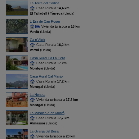
La Torre del Codina
Casa Rural a
14,4 km
El Talladell / Tàrrega
(Lleida)
L´Era de Can Roger
Vivienda turística a
16 km
Verdú
(Lleida)
Ca n´Aleix
Casa Rural a
16,2 km
Verdú
(Lleida)
Casa Rural Ca La Celia
Casa Rural a
17 km
Montgai
(Lleida)
Casa Rural Cal Manjo
Casa Rural a
17,2 km
Montgai
(Lleida)
La Neneta
Vivienda turística a
17,2 km
Montgai
(Lleida)
La Masuca d´en Monfà
Casa Rural a
17,7 km
Almassor
(Lleida)
La Granja del Besa
Vivienda turística a
20 km