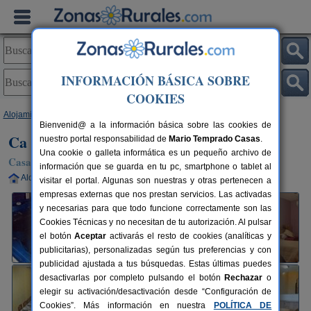
INFORMACIÓN BÁSICA SOBRE
COOKIES
Alojamientos
>
Cataluña
>
Lleida
>
Ossó de Sió
> Ca L´Emília
Bienvenid@ a la información básica sobre las cookies de
Ca L´Emília
nuestro portal responsabilidad de
Mario Temprado Casas
.
Una cookie o galleta informática es un pequeño archivo de
Casa Rural en Ossó de Sió (Lleida)
información que se guarda en tu pc, smartphone o tablet al
Alquiler completo
9+2 plazas
50 km de Lleida
visitar el portal. Algunas son nuestras y otras pertenecen a
empresas externas que nos prestan servicios. Las activadas
y necesarias para que todo funcione correctamente son las
Cookies Técnicas y no necesitan de tu autorización. Al pulsar
el botón
Aceptar
activarás el resto de cookies (analíticas y
publicitarias), personalizadas según tus preferencias y con
publicidad ajustada a tus búsquedas. Estas últimas puedes
desactivarlas por completo pulsando el botón
Rechazar
o
elegir su activación/desactivación desde “Configuración de
Cookies”. Más información en nuestra
POLÍTICA DE