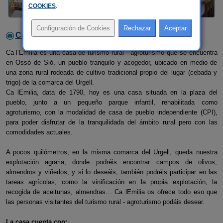
COOKIES
.
Contactar con el alojamiento
Ca l’Emília es una casa de turismo rural - agroturismo que se encuentra
en Ossó de Sió, un pueblo tranquilo y acogedor, ubicado en medio de
una zona rural rodeada de cultivo tradicional propio del lugar (cebada y
trigo) de la comarca del Urgell.
Ca lEmilia, data de 1790, hoy es una casa situada en la plaza del
pueblo, junto a un pequeño parque infantil, rehabilitada como
agroturismo, con la modalidad de casa de pueblo independiente (CPI),
para poder disfrutar de la tranquilidada del ámbito rural pero con las
comodidades actuales.
A pocos quilómetros, en la misma comarca del Urgell, queda nuestra
explotación agraria, donde podréis encontrar campos de olivos,
almendros y viñedos, y si lo deseáis, también podréis participar en las
tareas agrícolas, como la vinificación en la propia explotación, la
recogida de aceitunas, almendras... Ca lEmilia os ofrece todo eso que
las personas visitantes del turismo rural - agroturismo podáis desear.
La casa cuenta con: