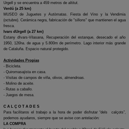
Urgell y se encuentra a 459 metros de altitut.
Verdú (a 25 km)
MUSEO de Juguetes y Autòmatas. Fiesta del Vino y la Vendimia
(octubre). Cerámica negra, fabricación de "sillons" que mantienen el agua
fresca.
Ivars dUrgell (a 27 km)
Estany dIvars-Vilasana, Recuperación del estanque, desecado el año
1950, 126ha. de agua y 5.800m de perímetro. Lago interior más grande
de Cataluña. Espacio natural protegido.
Actividades Propias
- Bicicleta.
- Quiromasajista en casa.
- Visitas de campos de viña, olivos, almendroas.
- Molino de aceite.
- Rutas a caballo.
- Juegos de mesa.
C A L Ç O T A D E S
Para facilitaros el trabajo a la hora de poder disfrutar “dels calçots”,
podemos ayudaros, siempre que se avise con antelación:
LA COMPRA