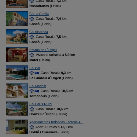
Casa Rural a
7,3 km
Hostafrancs
(Lleida)
Ca La Cecília
Casa Rural a
7,4 km
Coscó
(Lleida)
Cal Albareda
Casa Rural a
7,5 km
Coscó
(Lleida)
Estada de L´Urgell
Vivienda turística a
8,9 km
Mafet
(Lleida)
Cal Ball
Casa Rural a
9,3 km
La Guàrdia d´Urgell
(Lleida)
Cal Modest
Casa Rural a
10,5 km
Tornabous
(Lleida)
Cal París Rural
Casa Rural a
10,5 km
Donzell d´Urgell
(Lleida)
Apartamentos turísticos Tárrega A...
Apart. Rurales a
13,1 km
Boldú / Claravalls
(Lleida)