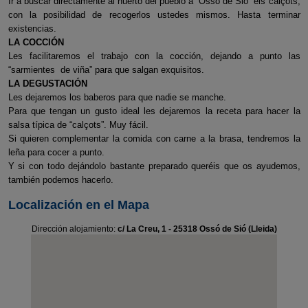
Ir a buscar directamente al huerto del pueblo a “Ossó de Sió” els calçots,
con la posibilidad de recogerlos ustedes mismos. Hasta terminar
existencias.
LA COCCIÓN
Les facilitaremos el trabajo con la cocción, dejando a punto las
“sarmientes de viña” para que salgan exquisitos.
LA DEGUSTACIÓN
Les dejaremos los baberos para que nadie se manche.
Para que tengan un gusto ideal les dejaremos la receta para hacer la
salsa típica de “calçots”. Muy fácil.
Si quieren complementar la comida con carne a la brasa, tendremos la
leña para cocer a punto.
Y si con todo dejándolo bastante preparado queréis que os ayudemos,
también podemos hacerlo.
Localización en el Mapa
Dirección alojamiento:
c/ La Creu, 1 - 25318 Ossó de Sió (Lleida)