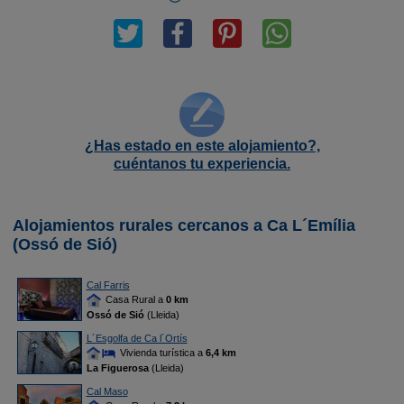
¿Has estado en este alojamiento?,
cuéntanos tu experiencia.
Alojamientos rurales cercanos a Ca L´Emília
(Ossó de Sió)
Cal Farris
Casa Rural a
0 km
Ossó de Sió
(Lleida)
L´Esgolfa de Ca l´Ortís
Vivienda turística a
6,4 km
La Figuerosa
(Lleida)
Cal Maso