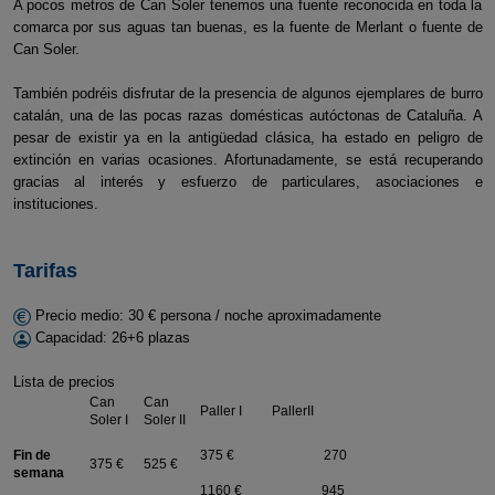
A pocos metros de Can Soler tenemos una fuente reconocida en toda la
comarca por sus aguas tan buenas, es la fuente de Merlant o fuente de
Can Soler.
También podréis disfrutar de la presencia de algunos ejemplares de burro
catalán, una de las pocas razas domésticas autóctonas de Cataluña. A
pesar de existir ya en la antigüedad clásica, ha estado en peligro de
extinción en varias ocasiones. Afortunadamente, se está recuperando
gracias al interés y esfuerzo de particulares, asociaciones e
instituciones.
Tarifas
Precio medio: 30 € persona / noche aproximadamente
Capacidad: 26+6 plazas
Lista de precios
Can
Can
Paller I PallerII
Soler I
Soler II
Fin de
375 € 270
375 €
525 €
semana
1160 € 945