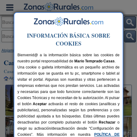
INFORMACIÓN BÁSICA SOBRE
COOKIES
Alojamientos
>
Cataluña
>
Girona
>
Porqueres
> Can Soler de Merlant
Bienvenid@ a la información básica sobre las cookies de
Can Soler de Merlant
nuestro portal responsabilidad de
Mario Temprado Casas
.
Una cookie o galleta informática es un pequeño archivo de
Casa Rural en Porqueres (Girona)
información que se guarda en tu pc, smartphone o tablet al
Alquiler completo
26+6 plazas
20 km de Girona
visitar el portal. Algunas son nuestras y otras pertenecen a
empresas externas que nos prestan servicios. Las activadas
y necesarias para que todo funcione correctamente son las
Cookies Técnicas y no necesitan de tu autorización. Al pulsar
el botón
Aceptar
activarás el resto de cookies (analíticas y
publicitarias), personalizadas según tus preferencias y con
publicidad ajustada a tus búsquedas. Estas últimas puedes
desactivarlas por completo pulsando el botón
Rechazar
o
elegir su activación/desactivación desde “Configuración de
Cookies”. Más información en nuestra
POLÍTICA DE