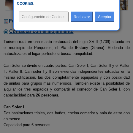
COOKIES
.
Fechas Libres
Contactar con el alojamiento
Turismo rural en una masía restaurada del siglo XVIII (1709) situada en
el municipio de Porqueres, el Pla de lEstany (Girona). Rodeada de
naturaleza es el lugar perfecto si busca tranquilidad.
Can Soler se divide en cuatro partes: Can Soler I, Can Soler II y el Paller
I , Paller II. Can soler I y II son viviendas independientes situadas en la
misma edificación, las dos completamente equipadas y con posibilidad
de unirlas para grupos más numerosos. También existe la posibilidad de
alquilar los tres espacios y compartir el comedor de Can Soler I, con
capaciacidad para
26 personas.
Can Soler I
Dos habitaciones triples, dos baños, cocina comedor y sala de estar con
chimenea.
Capacidad para 6 personas