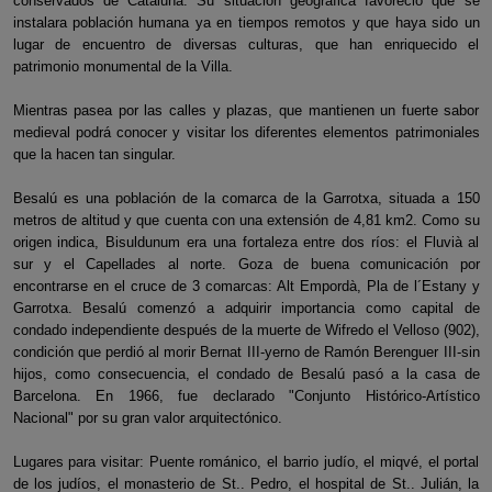
conservados de Cataluña. Su situación geográfica favoreció que se
instalara población humana ya en tiempos remotos y que haya sido un
lugar de encuentro de diversas culturas, que han enriquecido el
patrimonio monumental de la Villa.
Mientras pasea por las calles y plazas, que mantienen un fuerte sabor
medieval podrá conocer y visitar los diferentes elementos patrimoniales
que la hacen tan singular.
Besalú es una población de la comarca de la Garrotxa, situada a 150
metros de altitud y que cuenta con una extensión de 4,81 km2. Como su
origen indica, Bisuldunum era una fortaleza entre dos ríos: el Fluvià al
sur y el Capellades al norte. Goza de buena comunicación por
encontrarse en el cruce de 3 comarcas: Alt Empordà, Pla de l´Estany y
Garrotxa. Besalú comenzó a adquirir importancia como capital de
condado independiente después de la muerte de Wifredo el Velloso (902),
condición que perdió al morir Bernat III-yerno de Ramón Berenguer III-sin
hijos, como consecuencia, el condado de Besalú pasó a la casa de
Barcelona. En 1966, fue declarado "Conjunto Histórico-Artístico
Nacional" por su gran valor arquitectónico.
Lugares para visitar: Puente románico, el barrio judío, el miqvé, el portal
de los judíos, el monasterio de St.. Pedro, el hospital de St.. Julián, la