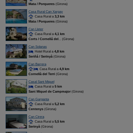
Mata / Porqueres
(Girona)
Casa Rural Can Xargay
Casa Rural a
3,3 km
Mata / Porqueres
(Girona)
Can Lleter
Casa Rural a
4,1 km
Corts / Cornellá del
... (Girona)
Can Solanas
Hotel Rural a
4,8 km
Seriñá / Serinyà
(Girona)
Can Barrera
Casa Rural a
4,9 km
Cornellà del Terri
(Girona)
Casal Sant Miquel
Casa Rural a
5 km
Sant Miquel de Campmajor
(Girona)
Can Garganta
Casa Rural a
5,2 km
Centenys
(Girona)
Can Cirera
Casa Rural a
5,5 km
Serinyà
(Girona)