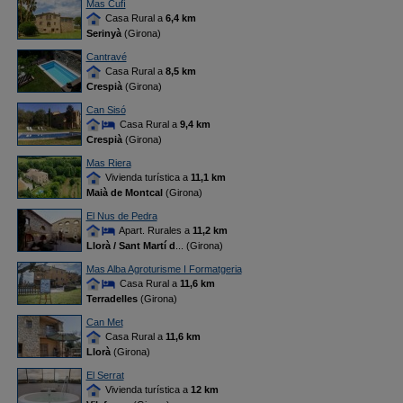
Mas Cufí
Casa Rural a
6,4 km
Serinyà
(Girona)
Cantravé
Casa Rural a
8,5 km
Crespià
(Girona)
Can Sisó
Casa Rural a
9,4 km
Crespià
(Girona)
Mas Riera
Vivienda turística a
11,1 km
Maià de Montcal
(Girona)
El Nus de Pedra
Apart. Rurales a
11,2 km
Llorà / Sant Martí d
... (Girona)
Mas Alba Agroturisme I Formatgeria
Casa Rural a
11,6 km
Terradelles
(Girona)
Can Met
Casa Rural a
11,6 km
Llorà
(Girona)
El Serrat
Vivienda turística a
12 km