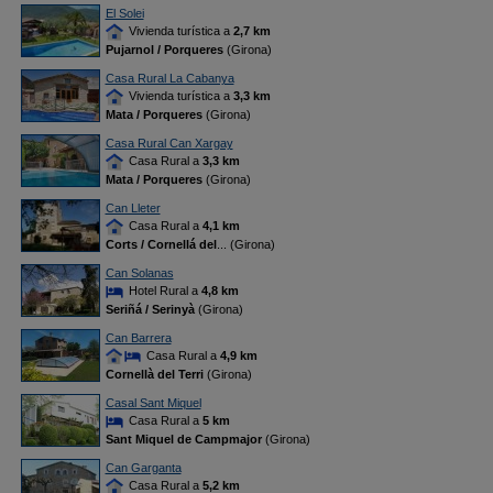
El Solei
Vivienda turística a
2,7 km
Pujarnol / Porqueres
(Girona)
Casa Rural La Cabanya
Vivienda turística a
3,3 km
Mata / Porqueres
(Girona)
Casa Rural Can Xargay
Casa Rural a
3,3 km
Mata / Porqueres
(Girona)
Can Lleter
Casa Rural a
4,1 km
Corts / Cornellá del
... (Girona)
Can Solanas
Hotel Rural a
4,8 km
Seriñá / Serinyà
(Girona)
Can Barrera
Casa Rural a
4,9 km
Cornellà del Terri
(Girona)
Casal Sant Miquel
Casa Rural a
5 km
Sant Miquel de Campmajor
(Girona)
Can Garganta
Casa Rural a
5,2 km