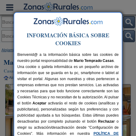
INFORMACIÓN BÁSICA SOBRE
COOKIES
Alojamientos
>
Cataluña
>
Girona
>
Porqueres
> Mas Rovira
Bienvenid@ a la información básica sobre las cookies de
Mas Rovira
nuestro portal responsabilidad de
Mario Temprado Casas
.
Una cookie o galleta informática es un pequeño archivo de
Casa Rural en Porqueres (Girona)
información que se guarda en tu pc, smartphone o tablet al
Alquiler completo
2-20 plazas
17 km de Girona
visitar el portal. Algunas son nuestras y otras pertenecen a
empresas externas que nos prestan servicios. Las activadas
y necesarias para que todo funcione correctamente son las
Cookies Técnicas y no necesitan de tu autorización. Al pulsar
el botón
Aceptar
activarás el resto de cookies (analíticas y
publicitarias), personalizadas según tus preferencias y con
publicidad ajustada a tus búsquedas. Estas últimas puedes
desactivarlas por completo pulsando el botón
Rechazar
o
elegir su activación/desactivación desde “Configuración de
Cookies”. Más información en nuestra
POLÍTICA DE