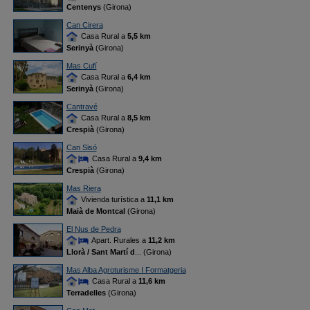
Centenys
(Girona)
Can Cirera
Casa Rural a
5,5 km
Serinyà
(Girona)
Mas Cufí
Casa Rural a
6,4 km
Serinyà
(Girona)
Cantravé
Casa Rural a
8,5 km
Crespià
(Girona)
Can Sisó
Casa Rural a
9,4 km
Crespià
(Girona)
Mas Riera
Vivienda turística a
11,1 km
Maià de Montcal
(Girona)
El Nus de Pedra
Apart. Rurales a
11,2 km
Llorà / Sant Martí d
... (Girona)
Mas Alba Agroturisme I Formatgeria
Casa Rural a
11,6 km
Terradelles
(Girona)