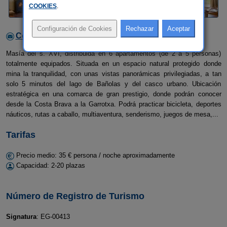
COOKIES
.
Contactar con el alojamiento
Masía del s. XVI, distribuida en 6 apartamentos (de 2 a 5 personas)
totalmente equipados. Situada en un espacio natural protegido donde
mina la tranquilidad, con unas vistas panorámicas privilegiadas, a tan
solo 5 minutos del lago de Bañolas y del casco urbano. Ubicación
estratégica en una comarca de gran prestigio, donde podrán conocer
desde la Costa Brava a la Garrotxa. Podrá practicar bicicleta, deportes
náuticos, rutas a caballo, multiaventura, senderismo, juegos de mesa,...
Tarifas
Precio medio: 35 € persona / noche aproximadamente
Capacidad: 2-20 plazas
Número de Registro de Turismo
Signatura
: EG-00413