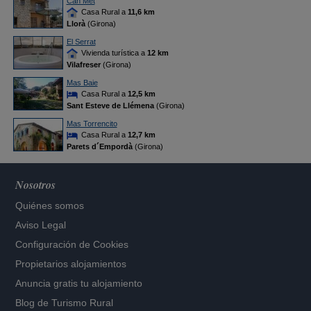
Can Met
Casa Rural a
11,6 km
Llorà
(Girona)
El Serrat
Vivienda turística a
12 km
Vilafreser
(Girona)
Mas Baie
Casa Rural a
12,5 km
Sant Esteve de Llémena
(Girona)
Mas Torrencito
Casa Rural a
12,7 km
Parets d´Empordà
(Girona)
Nosotros
Quiénes somos
Aviso Legal
Configuración de Cookies
Propietarios alojamientos
Anuncia gratis tu alojamiento
Blog de Turismo Rural