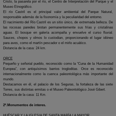
Cristo, la pasarela por el río, el Centro de Interpretación del Parque y el
Museo Etnográfico.
El río Castril es el principal valor ambiental del Parque Natural,
responsable además de la fisonomía y la peculiaridad del entorno.
El nacimiento del Río Castril es un sitio único, de extremada belleza. De
las rocosas paredes brotan permanentemente sus frías y cristalinas
aguas. El bosque en galería acompaña y envuelve el curso fluvial.
Sauces, chopos y olmos lo custodian, proporcionando el lugar idóneo
para aves, como el martín pescador o el mirlo acuático.
Distancia de la casa: 24 km.
ORCE
Pequeño y señorial pueblo, reconocido como la “Cuna de la Humanidad
Europea”, con antiquísimos barrios trogloditas. Orce es reconocido
internacionalmente como la cuenca paleontológica más importante del
mundo.
Destacamos en él, el palacio de los Seguras, la fortaleza de las siete
Torres, sus distintas ermitas o el Museo Paleontológico José Gibert.
Distancia de la casa: 11 Km.
2º.Monumentos de interes.
HUÉSCAR Y LA IGLESIA DE SANTA MARÍA LA MAYOR