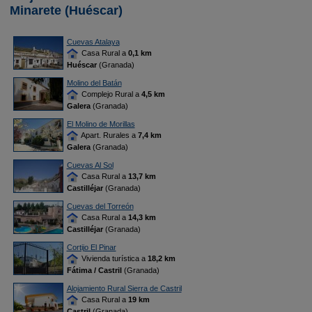
Minarete (Huéscar)
Cuevas Atalaya
Casa Rural a
0,1 km
Huéscar
(Granada)
Molino del Batán
Complejo Rural a
4,5 km
Galera
(Granada)
El Molino de Morillas
Apart. Rurales a
7,4 km
Galera
(Granada)
Cuevas Al Sol
Casa Rural a
13,7 km
Castilléjar
(Granada)
Cuevas del Torreón
Casa Rural a
14,3 km
Castilléjar
(Granada)
Cortijo El Pinar
Vivienda turística a
18,2 km
Fátima / Castril
(Granada)
Alojamiento Rural Sierra de Castril
Casa Rural a
19 km
Castril
(Granada)