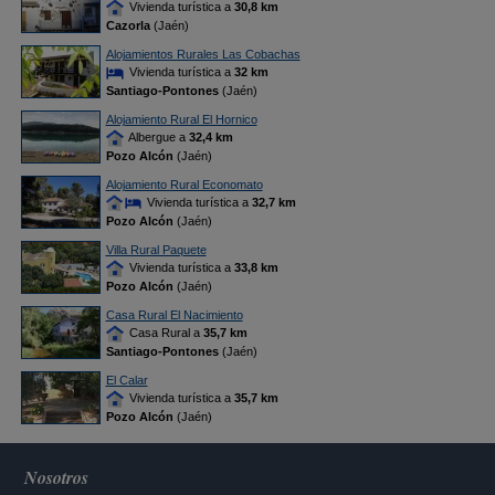
Vivienda turística a
30,8 km
Cazorla
(Jaén)
Alojamientos Rurales Las Cobachas
Vivienda turística a
32 km
Santiago-Pontones
(Jaén)
Alojamiento Rural El Hornico
Albergue a
32,4 km
Pozo Alcón
(Jaén)
Alojamiento Rural Economato
Vivienda turística a
32,7 km
Pozo Alcón
(Jaén)
Villa Rural Paquete
Vivienda turística a
33,8 km
Pozo Alcón
(Jaén)
Casa Rural El Nacimiento
Casa Rural a
35,7 km
Santiago-Pontones
(Jaén)
El Calar
Vivienda turística a
35,7 km
Pozo Alcón
(Jaén)
Nosotros