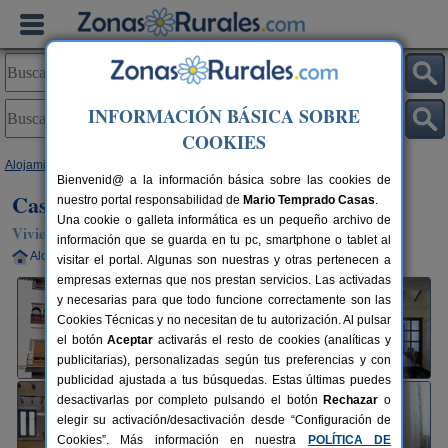
INFORMACIÓN BÁSICA SOBRE
COOKIES
Alojamientos
>
Andalucía
>
Granada
>
Huéscar
> Casa El Minarete
Bienvenid@ a la información básica sobre las cookies de
Casa El Minarete
nuestro portal responsabilidad de
Mario Temprado Casas
.
Una cookie o galleta informática es un pequeño archivo de
Vivienda turística en Huéscar (Granada)
información que se guarda en tu pc, smartphone o tablet al
Alquiler completo
4-11+2 plazas
150 km de Granada
visitar el portal. Algunas son nuestras y otras pertenecen a
empresas externas que nos prestan servicios. Las activadas
y necesarias para que todo funcione correctamente son las
Cookies Técnicas y no necesitan de tu autorización. Al pulsar
el botón
Aceptar
activarás el resto de cookies (analíticas y
publicitarias), personalizadas según tus preferencias y con
publicidad ajustada a tus búsquedas. Estas últimas puedes
desactivarlas por completo pulsando el botón
Rechazar
o
elegir su activación/desactivación desde “Configuración de
Cookies”. Más información en nuestra
POLÍTICA DE