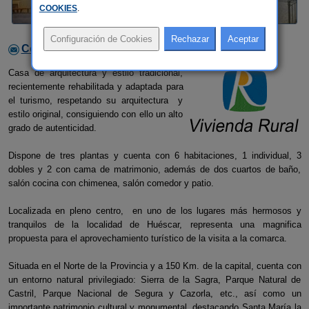
COOKIES
.
Contactar con el alojamiento
Casa de arquitectura y estilo tradicional,
recientemente rehabilitada y adaptada para
el turismo, respetando su arquitectura y
estilo original, consiguiendo con ello un alto
grado de autenticidad.
Dispone de tres plantas y cuenta con 6 habitaciones, 1 individual, 3
dobles y 2 con cama de matrimonio, además de dos cuartos de baño,
salón cocina con chimenea, salón comedor y patio.
Localizada en pleno centro, en uno de los lugares más hermosos y
tranquilos de la localidad de Huéscar, representa una magnifica
propuesta para el aprovechamiento turístico de la visita a la comarca.
Situada en el Norte de la Provincia y a 150 Km. de la capital, cuenta con
un entorno natural privilegiado: Sierra de la Sagra, Parque Natural de
Castril, Parque Nacional de Segura y Cazorla, etc., así como un
importante patrimonio cultural y monumental, destacando Santa María la