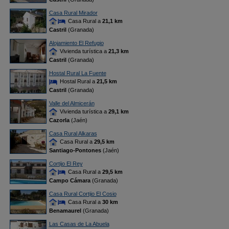
Casa Rural Mirador
Casa Rural a
21,1 km
Castril
(Granada)
Alojamiento El Refugio
Vivienda turística a
21,3 km
Castril
(Granada)
Hostal Rural La Fuente
Hostal Rural a
21,5 km
Castril
(Granada)
Valle del Almicerán
Vivienda turística a
29,1 km
Cazorla
(Jaén)
Casa Rural Alkaras
Casa Rural a
29,5 km
Santiago-Pontones
(Jaén)
Cortijo El Rey
Casa Rural a
29,5 km
Campo Cámara
(Granada)
Casa Rural Cortijo El Cosio
Casa Rural a
30 km
Benamaurel
(Granada)
Las Casas de La Abuela