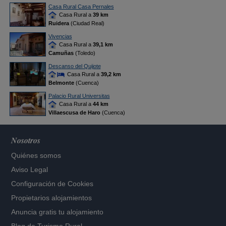
Casa Rural Casa Pernales
Casa Rural a
39 km
Ruidera
(Ciudad Real)
Vivencias
Casa Rural a
39,1 km
Camuñas
(Toledo)
Descanso del Quijote
Casa Rural a
39,2 km
Belmonte
(Cuenca)
Palacio Rural Universitas
Casa Rural a
44 km
Villaescusa de Haro
(Cuenca)
Nosotros
Quiénes somos
Aviso Legal
Configuración de Cookies
Propietarios alojamientos
Anuncia gratis tu alojamiento