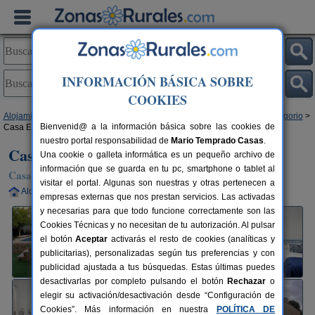
INFORMACIÓN BÁSICA SOBRE
COOKIES
Alojamientos
>
Castilla-La Mancha
>
Ciudad Real
>
Arenales de San Gregorio
>
Bienvenid@ a la información básica sobre las cookies de
Casa Eufemia
nuestro portal responsabilidad de
Mario Temprado Casas
.
Casa Eufemia
Una cookie o galleta informática es un pequeño archivo de
información que se guarda en tu pc, smartphone o tablet al
Casa Rural en Arenales de San Gregorio (Ciudad Real)
visitar el portal. Algunas son nuestras y otras pertenecen a
Alquiler completo
8+1 plazas
124 km de Ciudad Real
empresas externas que nos prestan servicios. Las activadas
y necesarias para que todo funcione correctamente son las
Cookies Técnicas y no necesitan de tu autorización. Al pulsar
el botón
Aceptar
activarás el resto de cookies (analíticas y
publicitarias), personalizadas según tus preferencias y con
publicidad ajustada a tus búsquedas. Estas últimas puedes
desactivarlas por completo pulsando el botón
Rechazar
o
elegir su activación/desactivación desde “Configuración de
Cookies”. Más información en nuestra
POLÍTICA DE