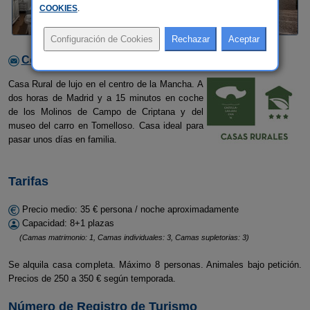
COOKIES
.
Contactar con el alojamiento
Casa Rural de lujo en el centro de la Mancha. A
dos horas de Madrid y a 15 minutos en coche
de los Molinos de Campo de Criptana y del
museo del carro en Tomelloso. Casa ideal para
pasar unos días en familia.
Tarifas
Precio medio: 35 € persona / noche aproximadamente
Capacidad: 8+1 plazas
(Camas matrimonio: 1, Camas individuales: 3, Camas supletorias: 3)
Se alquila casa completa. Máximo 8 personas. Animales bajo petición.
Precios de 250 a 350 € según temporada.
Número de Registro de Turismo