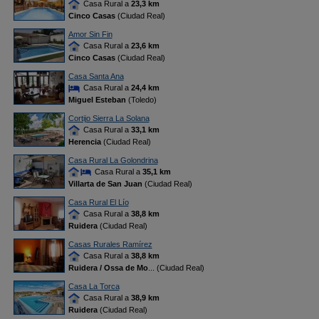
Casa Rural a
23,3 km
Cinco Casas
(Ciudad Real)
Amor Sin Fin
Casa Rural a
23,6 km
Cinco Casas
(Ciudad Real)
Casa Santa Ana
Casa Rural a
24,4 km
Miguel Esteban
(Toledo)
Cortijo Sierra La Solana
Casa Rural a
33,1 km
Herencia
(Ciudad Real)
Casa Rural La Golondrina
Casa Rural a
35,1 km
Villarta de San Juan
(Ciudad Real)
Casa Rural El Lío
Casa Rural a
38,8 km
Ruidera
(Ciudad Real)
Casas Rurales Ramírez
Casa Rural a
38,8 km
Ruidera / Ossa de Mo
... (Ciudad Real)
Casa La Torca
Casa Rural a
38,9 km
Ruidera
(Ciudad Real)