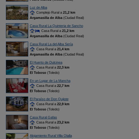
Luz de Alba
Complejo Rural a
21,2 km
Argamasilla de Alba
(Ciudad Real)
Casa Rural La Quinteria de Sancho
Casa Rural a
21,2 km
Argamasilla de Alba
(Ciudad Real)
Casa Rural La del Alba Sería
Casa Rural a
21,4 km
Argamasilla de Alba
(Ciudad Real)
El Huerto de Dulcinea
Casa Rural a
22,3 km
El Toboso
(Toledo)
En un Lugar de La Mancha
Casa Rural a
22,7 km
El Toboso
(Toledo)
El Paraíso de Don Quijote
Casa Rural a
22,9 km
El Toboso
(Toledo)
Casa Rural Gafas
Casa Rural a
23,2 km
El Toboso
(Toledo)
Alojamiento Rural Villa Olalla