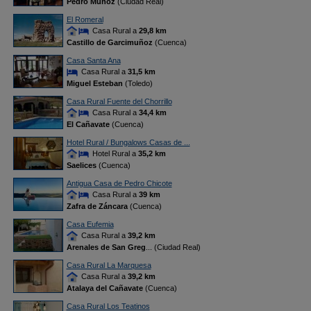
Pedro Muñoz
(Ciudad Real)
El Romeral
Casa Rural a
29,8 km
Castillo de Garcimuñoz
(Cuenca)
Casa Santa Ana
Casa Rural a
31,5 km
Miguel Esteban
(Toledo)
Casa Rural Fuente del Chorrillo
Casa Rural a
34,4 km
El Cañavate
(Cuenca)
Hotel Rural / Bungalows Casas de ...
Hotel Rural a
35,2 km
Saelices
(Cuenca)
Antigua Casa de Pedro Chicote
Casa Rural a
39 km
Zafra de Záncara
(Cuenca)
Casa Eufemia
Casa Rural a
39,2 km
Arenales de San Greg
... (Ciudad Real)
Casa Rural La Marquesa
Casa Rural a
39,2 km
Atalaya del Cañavate
(Cuenca)
Casa Rural Los Teatinos