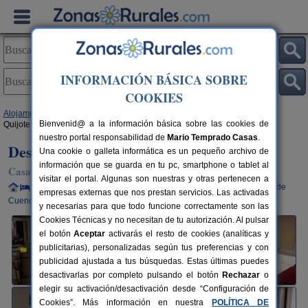
INFORMACIÓN BÁSICA SOBRE
COOKIES
Alojamientos
>
Castilla-La Mancha
>
Cuenca
>
Belmonte
> Descanso del
Bienvenid@ a la información básica sobre las cookies de
Quijote
nuestro portal responsabilidad de
Mario Temprado Casas
.
Descanso del Quijote
Una cookie o galleta informática es un pequeño archivo de
información que se guarda en tu pc, smartphone o tablet al
Casa Rural en Belmonte (Cuenca)
visitar el portal. Algunas son nuestras y otras pertenecen a
Alquiler completo y por habitaciones
2-10+2 plazas
95 km de
empresas externas que nos prestan servicios. Las activadas
Cuenca
y necesarias para que todo funcione correctamente son las
Cookies Técnicas y no necesitan de tu autorización. Al pulsar
el botón
Aceptar
activarás el resto de cookies (analíticas y
publicitarias), personalizadas según tus preferencias y con
publicidad ajustada a tus búsquedas. Estas últimas puedes
desactivarlas por completo pulsando el botón
Rechazar
o
elegir su activación/desactivación desde “Configuración de
Cookies”. Más información en nuestra
POLÍTICA DE