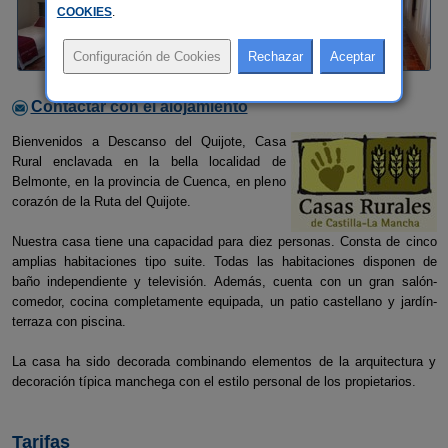
COOKIES
.
Contactar con el alojamiento
Bienvenidos a Descanso del Quijote, Casa
Rural enclavada en la bella localidad de
Belmonte, en la provincia de Cuenca, en pleno
corazón de la Ruta del Quijote.
Nuestra casa tiene una capacidad para diez personas. Consta de cinco
amplias habitaciones tipo suite. Todas las habitaciones disponen de
baño independiente y televisión. Además, cuenta con un gran salón-
comedor, cocina completamente equipada, un patio castellano y jardín-
terraza con piscina.
La casa ha sido decorada combinando elementos de la arquitectura y
decoración típica manchega con el estilo personal de los propietarios.
Tarifas