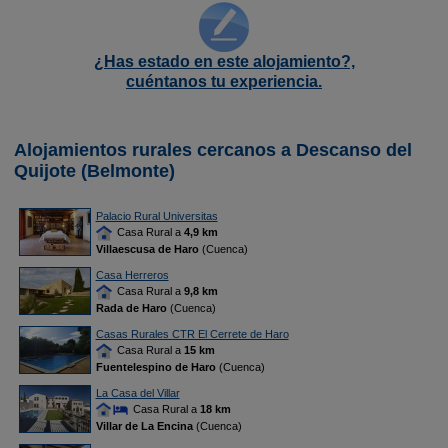
¿Has estado en este alojamiento?,
cuéntanos tu experiencia.
Alojamientos rurales cercanos a Descanso del
Quijote (Belmonte)
Palacio Rural Universitas
Casa Rural a
4,9 km
Villaescusa de Haro
(Cuenca)
Casa Herreros
Casa Rural a
9,8 km
Rada de Haro
(Cuenca)
Casas Rurales CTR El Cerrete de Haro
Casa Rural a
15 km
Fuentelespino de Haro
(Cuenca)
La Casa del Villar
Casa Rural a
18 km
Villar de La Encina
(Cuenca)