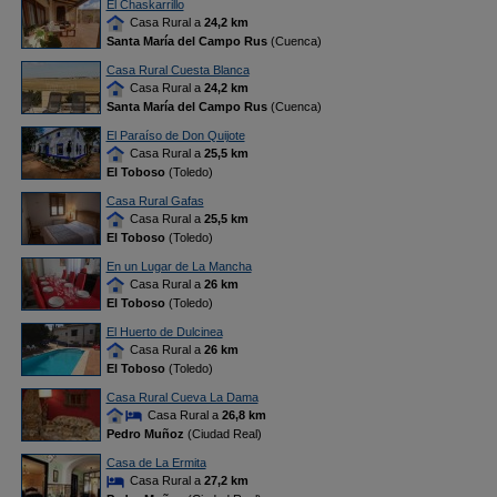
El Chaskarrillo
Casa Rural a
24,2 km
Santa María del Campo Rus
(Cuenca)
Casa Rural Cuesta Blanca
Casa Rural a
24,2 km
Santa María del Campo Rus
(Cuenca)
El Paraíso de Don Quijote
Casa Rural a
25,5 km
El Toboso
(Toledo)
Casa Rural Gafas
Casa Rural a
25,5 km
El Toboso
(Toledo)
En un Lugar de La Mancha
Casa Rural a
26 km
El Toboso
(Toledo)
El Huerto de Dulcinea
Casa Rural a
26 km
El Toboso
(Toledo)
Casa Rural Cueva La Dama
Casa Rural a
26,8 km
Pedro Muñoz
(Ciudad Real)
Casa de La Ermita
Casa Rural a
27,2 km