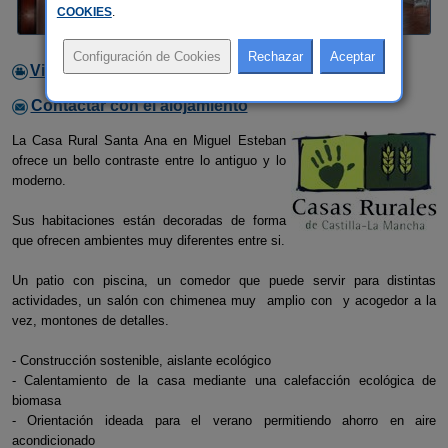
COOKIES
.
Video
Contactar con el alojamiento
La Casa Rural Santa Ana en Miguel Esteban
ofrece un bello contraste entre lo antiguo y lo
moderno.
Sus habitaciones están decoradas de forma
que ofrecen ambientes muy diferentes entre si.
Un patio con piscina, un comedor que puede servir para distintas
actividades, un salón con chimenea muy amplio con y acogedor a la
vez, montones de detalles.
- Construcción sostenible, aislante ecológico
- Calentamiento de la casa mediante una calefacción ecológica de
biomasa
- Orientación ideada para el verano permitiendo ahorro en aire
acondicionado