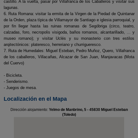
castillo. A la vuelta, pasar por Villafranca de los Caballeros y visitar sus
lagunas.
6. Ruta Romana: visitar la ermita de la Virgen de la Piedad de Quintanar
de la Orden, plaza típica de Villamayor de Santiago e iglesia parroquial, y
por fin llegar hasta las ruinas romanas de Segóbriga (circo, teatro,
calzadas, foro, necropolis visigoda, baños romanos, alcantarillado, … y
museo romano); y visitar Uclés y su monasterio con tres estilos
arqitectónicos: plateresco, herreriano y churrigueresco.
7. Ruta de Humedales: Miguel Esteban, Pedro Muñoz, Quero, Villafranca
de los caballeros, Villacañas, Alcazar de San Juan, Manjavacas (Mota
del Cuervo)
- Bicicleta.
- Senderismo.
- Juegos de mesa.
Localización en el Mapa
Dirección alojamiento:
Yelmo de Manbrino, 5 - 45830 Miguel Esteban
(Toledo)