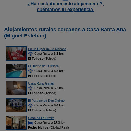
¿Has estado en este alojamiento?,
cuéntanos tu experiencia.
Alojamientos rurales cercanos a Casa Santa Ana
(Miguel Esteban)
En un Lugar de La Mancha
Casa Rural a
6,1 km
El Toboso
(Toledo)
El Huerto de Dulcinea
Casa Rural a
6,2 km
El Toboso
(Toledo)
Casa Rural Gafas
Casa Rural a
6,3 km
El Toboso
(Toledo)
El Paraíso de Don Quijote
Casa Rural a
6,4 km
El Toboso
(Toledo)
Casa de La Ermita
Casa Rural a
17,3 km
Pedro Muñoz
(Ciudad Real)