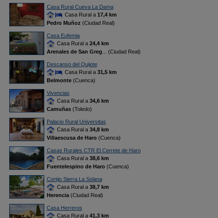
Casa Rural Cueva La Dama
Casa Rural a
17,4 km
Pedro Muñoz
(Ciudad Real)
Casa Eufemia
Casa Rural a
24,4 km
Arenales de San Greg
... (Ciudad Real)
Descanso del Quijote
Casa Rural a
31,5 km
Belmonte
(Cuenca)
Vivencias
Casa Rural a
34,6 km
Camuñas
(Toledo)
Palacio Rural Universitas
Casa Rural a
34,8 km
Villaescusa de Haro
(Cuenca)
Casas Rurales CTR El Cerrete de Haro
Casa Rural a
38,6 km
Fuentelespino de Haro
(Cuenca)
Cortijo Sierra La Solana
Casa Rural a
38,7 km
Herencia
(Ciudad Real)
Casa Herreros
Casa Rural a
41,3 km