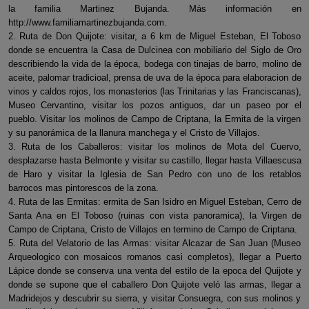
la familia Martinez Bujanda. Más información en
http://www.familiamartinezbujanda.com.
2. Ruta de Don Quijote: visitar, a 6 km de Miguel Esteban, El Toboso
donde se encuentra la Casa de Dulcinea con mobiliario del Siglo de Oro
describiendo la vida de la época, bodega con tinajas de barro, molino de
aceite, palomar tradicioal, prensa de uva de la época para elaboracion de
vinos y caldos rojos, los monasterios (las Trinitarias y las Franciscanas),
Museo Cervantino, visitar los pozos antiguos, dar un paseo por el
pueblo. Visitar los molinos de Campo de Criptana, la Ermita de la virgen
y su panorámica de la llanura manchega y el Cristo de Villajos.
3. Ruta de los Caballeros: visitar los molinos de Mota del Cuervo,
desplazarse hasta Belmonte y visitar su castillo, llegar hasta Villaescusa
de Haro y visitar la Iglesia de San Pedro con uno de los retablos
barrocos mas pintorescos de la zona.
4. Ruta de las Ermitas: ermita de San Isidro en Miguel Esteban, Cerro de
Santa Ana en El Toboso (ruinas con vista panoramica), la Virgen de
Campo de Criptana, Cristo de Villajos en termino de Campo de Criptana.
5. Ruta del Velatorio de las Armas: visitar Alcazar de San Juan (Museo
Arqueologico con mosaicos romanos casi completos), llegar a Puerto
Lápice donde se conserva una venta del estilo de la epoca del Quijote y
donde se supone que el caballero Don Quijote veló las armas, llegar a
Madridejos y descubrir su sierra, y visitar Consuegra, con sus molinos y