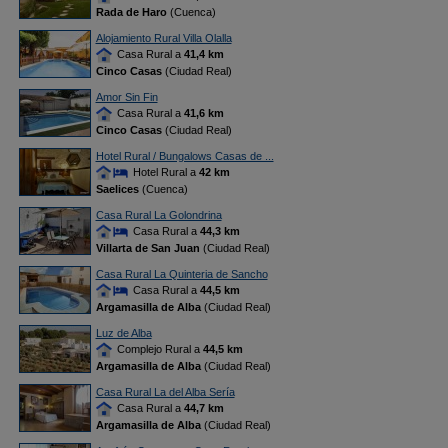
Rada de Haro
(Cuenca)
Alojamiento Rural Villa Olalla
Casa Rural a
41,4 km
Cinco Casas
(Ciudad Real)
Amor Sin Fin
Casa Rural a
41,6 km
Cinco Casas
(Ciudad Real)
Hotel Rural / Bungalows Casas de ...
Hotel Rural a
42 km
Saelices
(Cuenca)
Casa Rural La Golondrina
Casa Rural a
44,3 km
Villarta de San Juan
(Ciudad Real)
Casa Rural La Quinteria de Sancho
Casa Rural a
44,5 km
Argamasilla de Alba
(Ciudad Real)
Luz de Alba
Complejo Rural a
44,5 km
Argamasilla de Alba
(Ciudad Real)
Casa Rural La del Alba Sería
Casa Rural a
44,7 km
Argamasilla de Alba
(Ciudad Real)