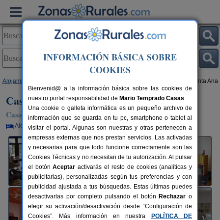
INFORMACIÓN BÁSICA SOBRE
COOKIES
Alojamientos
>
Castilla-La Mancha
>
Toledo
>
Miguel Esteban
> Casa Santa Ana
Bienvenid@ a la información básica sobre las cookies de
Casa Santa Ana
nuestro portal responsabilidad de
Mario Temprado Casas
.
Una cookie o galleta informática es un pequeño archivo de
Casa Rural en Miguel Esteban (Toledo)
información que se guarda en tu pc, smartphone o tablet al
Alquiler por habitaciones
10+1 plazas
120 km de Toledo
visitar el portal. Algunas son nuestras y otras pertenecen a
empresas externas que nos prestan servicios. Las activadas
y necesarias para que todo funcione correctamente son las
Cookies Técnicas y no necesitan de tu autorización. Al pulsar
el botón
Aceptar
activarás el resto de cookies (analíticas y
publicitarias), personalizadas según tus preferencias y con
publicidad ajustada a tus búsquedas. Estas últimas puedes
desactivarlas por completo pulsando el botón
Rechazar
o
elegir su activación/desactivación desde “Configuración de
Cookies”. Más información en nuestra
POLÍTICA DE