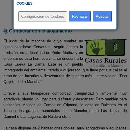
COOKIES
.
Contactar con el alojamiento
El lugar de la mancha de cuyo nombre no
quiso acordarse Cervantes, según cuenta la
tradición, es la localidad de Pedro Muñoz y en
el centro de esta hermosa villa se encuentra la
Casa Cueva La Dama. Éste es un pueblo
impregnado del ambiente literario y quijotesco, que fluye por sus calles al
ritmo de las hazañas y desventuras de nuestro más ilustre vecino: “Don
Quijote de La Mancha”.
Ofrece a sus huéspedes comodidad, tranquilidad y ambiente muy
agradable, siendo un lugar para disfrutar y descansar. Pero también para
visitar los Molinos de Campo de Criptana, la casa de Dulcinea en el
Toboso, los grandes humedales de la Mancha como Las Tablas de
Daimiel o Las Lagunas de Ruidera etc…
La casa dispone de 2 habitaciones dobles, muy acogedoras y equipadas