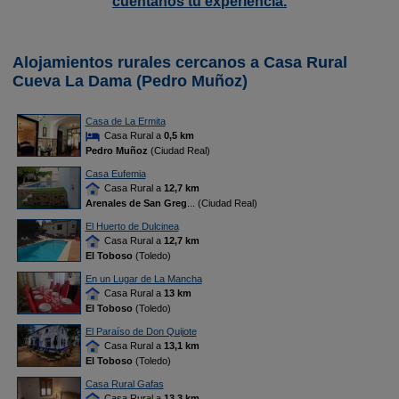
cuéntanos tu experiencia.
Alojamientos rurales cercanos a Casa Rural
Cueva La Dama (Pedro Muñoz)
Casa de La Ermita
Casa Rural a
0,5 km
Pedro Muñoz
(Ciudad Real)
Casa Eufemia
Casa Rural a
12,7 km
Arenales de San Greg
... (Ciudad Real)
El Huerto de Dulcinea
Casa Rural a
12,7 km
El Toboso
(Toledo)
En un Lugar de La Mancha
Casa Rural a
13 km
El Toboso
(Toledo)
El Paraíso de Don Quijote
Casa Rural a
13,1 km
El Toboso
(Toledo)
Casa Rural Gafas
Casa Rural a
13,3 km