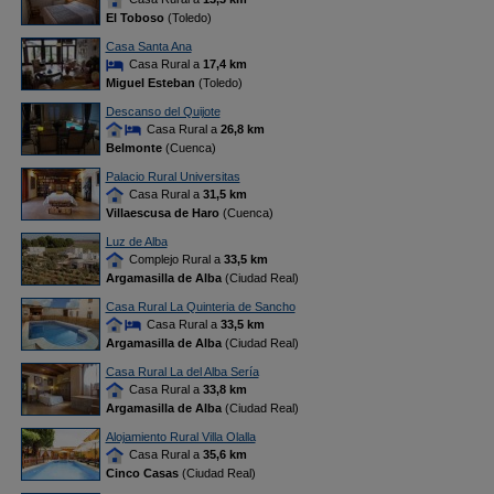
El Toboso
(Toledo)
Casa Santa Ana
Casa Rural a
17,4 km
Miguel Esteban
(Toledo)
Descanso del Quijote
Casa Rural a
26,8 km
Belmonte
(Cuenca)
Palacio Rural Universitas
Casa Rural a
31,5 km
Villaescusa de Haro
(Cuenca)
Luz de Alba
Complejo Rural a
33,5 km
Argamasilla de Alba
(Ciudad Real)
Casa Rural La Quinteria de Sancho
Casa Rural a
33,5 km
Argamasilla de Alba
(Ciudad Real)
Casa Rural La del Alba Sería
Casa Rural a
33,8 km
Argamasilla de Alba
(Ciudad Real)
Alojamiento Rural Villa Olalla
Casa Rural a
35,6 km
Cinco Casas
(Ciudad Real)