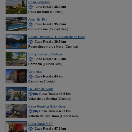
Casa Herreros
Casa Rural a
35,9 km
Rada de Haro
(Cuenca)
Amor Sin Fin
Casa Rural a
35,9 km
Cinco Casas
(Ciudad Real)
Casas Rurales CTR El Cerrete de Haro
Casa Rural a
39,5 km
Fuentelespino de Haro
(Cuenca)
Cortijo Sierra La Solana
Casa Rural a
41,9 km
Herencia
(Ciudad Real)
Vivencias
Casa Rural a
44 km
Camuñas
(Toledo)
La Casa del Villar
Casa Rural a
44,6 km
Villar de La Encina
(Cuenca)
Casa Rural La Golondrina
Casa Rural a
45,3 km
Villarta de San Juan
(Ciudad Real)
Casa Rural El Lío
Casa Rural a
47,6 km