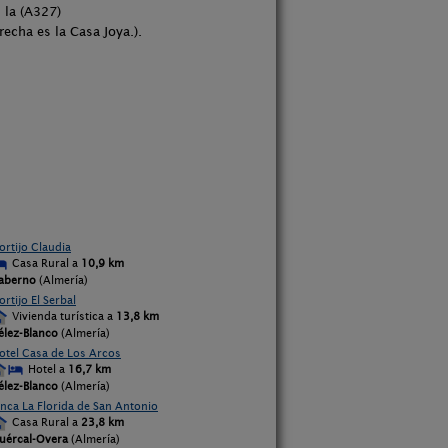
 la (A327)
cha es la Casa Joya.).
ortijo Claudia
Casa Rural a
10,9 km
aberno
(Almería)
ortijo El Serbal
Vivienda turística a
13,8 km
élez-Blanco
(Almería)
otel Casa de Los Arcos
Hotel a
16,7 km
élez-Blanco
(Almería)
inca La Florida de San Antonio
Casa Rural a
23,8 km
uércal-Overa
(Almería)