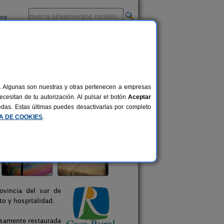
ios
-
al. Algunas son nuestras y otras pertenecen a empresas
cesitan de tu autorización. Al pulsar el botón
Aceptar
uedas. Estas últimas puedes desactivarlas por completo
CA DE COOKIES
.
ovincia del sur de
to y hospitalidad.
osamente restaurada