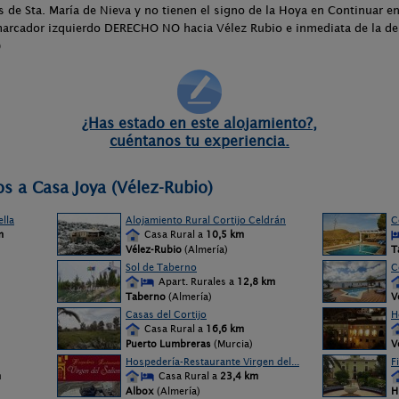
s de Sta. María de Nieva y no tienen el signo de la Hoya en Continuar en
arcador izquierdo DERECHO NO hacia Vélez Rubio e inmediata de la dere
)
¿Has estado en este alojamiento?,
cuéntanos tu experiencia.
os a Casa Joya (Vélez-Rubio)
lla
Alojamiento Rural Cortijo Celdrán
C
m
Casa Rural a
10,5 km
Vélez-Rubio
(Almería)
T
Sol de Taberno
C
Apart. Rurales a
12,8 km
Taberno
(Almería)
V
Casas del Cortijo
H
Casa Rural a
16,6 km
Puerto Lumbreras
(Murcia)
V
Hospedería-Restaurante Virgen del...
F
m
Casa Rural a
23,4 km
Albox
(Almería)
H