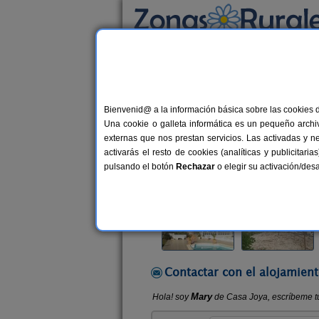
Busca por alojamiento
Alojamientos
>
Andalucía
>
Almería
>
Vélez
Bienvenid@ a la información básica sobre las cookies 
Casa Joya
Una cookie o galleta informática es un pequeño archiv
Casa Rural en Vélez-Rubio (Almerí
externas que nos prestan servicios. Las activadas y n
activarás el resto de cookies (analíticas y publicita
Alquiler por habitaciones
14+2 p
pulsando el botón
Rechazar
o elegir su activación/de
Contactar con el alojamient