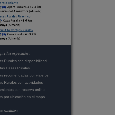
ortijo Relente
Apart. Rurales a
37,4 km
uevas del Almanzora
(Almería)
asas Rurales Picachico
Casa Rural a
41,6 km
aroya
(Almería)
eul Alto Cortijos Rurales
Casa Rural a
43,9 km
aroya
(Almería)
uedas especiales:
s Rurales con disponibilidad
tas Casas Rurales
s recomendadas por viajeros
s Rurales con actividades
amientos con reserva online
a por ubicación en el mapa
s sociales: