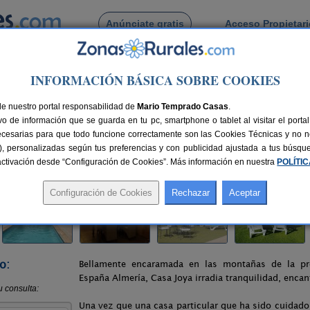
Anúnciate gratis
Acceso Propietar
Busca por pueblo
INFORMACIÓN BÁSICA SOBRE COOKIES
 Rubio
> Casa Joya
de nuestro portal responsabilidad de
Mario Temprado Casas
.
o de información que se guarda en tu pc, smartphone o tablet al visitar el port
a)
ecesarias para que todo funcione correctamente son las Cookies Técnicas y no ne
rias), personalizadas según tus preferencias y con publicidad ajustada a tus búsq
lazas
130 km de Almería
Compartir:
sactivación desde “Configuración de Cookies”. Más información en nuestra
POLÍTI
o:
Bellamente encaramada en las montañas de la pr
España Almería, Casa Joya irradia tranquilidad, encan
Una vez que una casa particular que ha sido cuidad