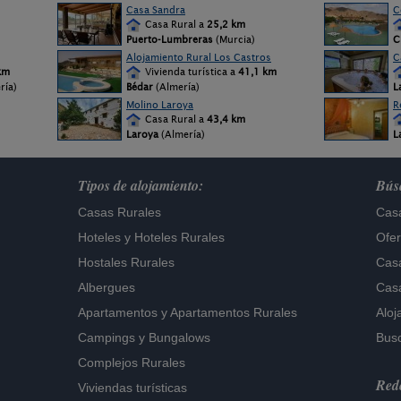
Casa Sandra
C
Casa Rural a
25,2 km
Puerto-Lumbreras
(Murcia)
C
Alojamiento Rural Los Castros
C
km
Vivienda turística a
41,1 km
ería)
Bédar
(Almería)
L
Molino Laroya
R
Casa Rural a
43,4 km
Laroya
(Almería)
L
Tipos de alojamiento:
Búsq
Casas Rurales
Casa
Hoteles
y
Hoteles Rurales
Ofer
Hostales Rurales
Casa
Albergues
Casa
Apartamentos
y
Apartamentos Rurales
Aloj
Campings y Bungalows
Busc
Complejos Rurales
Rede
Viviendas turísticas