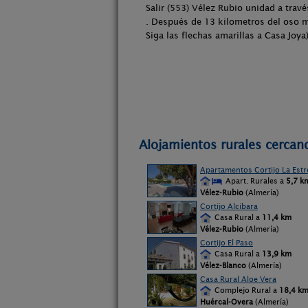
Salir (553) Vélez Rubio unidad a travé
. Después de 13 kilometros del oso m
Siga las flechas amarillas a Casa Joya
Alojamientos rurales cercan
Apartamentos Cortijo La Estre
Apart. Rurales a
5,7 k
Vélez-Rubio
(Almería)
Cortijo Alcibara
Casa Rural a
11,4 km
Vélez-Rubio
(Almería)
Cortijo El Paso
Casa Rural a
13,9 km
Vélez-Blanco
(Almería)
Casa Rural Aloe Vera
Complejo Rural a
18,4 k
Huércal-Overa
(Almería)