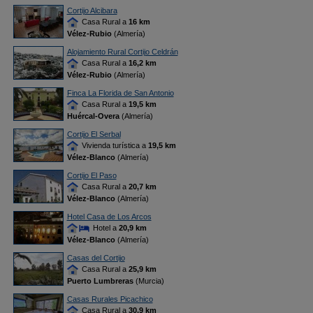
Cortijo Alcibara
Casa Rural a
16 km
Vélez-Rubio
(Almería)
Alojamiento Rural Cortijo Celdrán
Casa Rural a
16,2 km
Vélez-Rubio
(Almería)
Finca La Florida de San Antonio
Casa Rural a
19,5 km
Huércal-Overa
(Almería)
Cortijo El Serbal
Vivienda turística a
19,5 km
Vélez-Blanco
(Almería)
Cortijo El Paso
Casa Rural a
20,7 km
Vélez-Blanco
(Almería)
Hotel Casa de Los Arcos
Hotel a
20,9 km
Vélez-Blanco
(Almería)
Casas del Cortijo
Casa Rural a
25,9 km
Puerto Lumbreras
(Murcia)
Casas Rurales Picachico
Casa Rural a
30,9 km