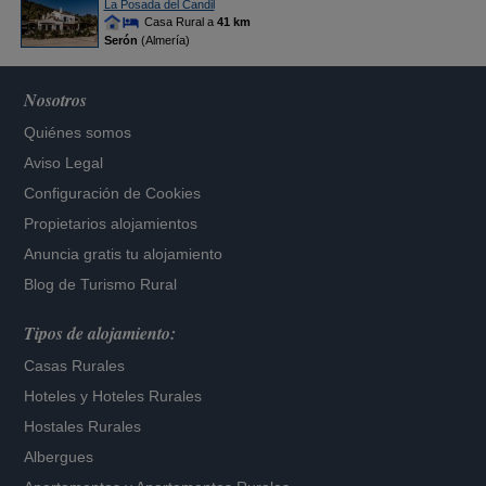
La Posada del Candil
Casa Rural a
41 km
Serón
(Almería)
Nosotros
Quiénes somos
Aviso Legal
Configuración de Cookies
Propietarios alojamientos
Anuncia gratis tu alojamiento
Blog de Turismo Rural
Tipos de alojamiento:
Casas Rurales
Hoteles
y
Hoteles Rurales
Hostales Rurales
Albergues