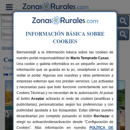
INFORMACIÓN BÁSICA SOBRE
COOKIES
Alojamientos
>
Andalucía
>
Almería
>
Taberno
> Cortijo Claudia
Bienvenid@ a la información básica sobre las cookies de
Cortijo Claudia
nuestro portal responsabilidad de
Mario Temprado Casas
.
Una cookie o galleta informática es un pequeño archivo de
Casa Rural en Taberno (Almería)
información que se guarda en tu pc, smartphone o tablet al
Alquiler por habitaciones
11+2 plazas
129 km de Almería
visitar el portal. Algunas son nuestras y otras pertenecen a
empresas externas que nos prestan servicios. Las activadas
y necesarias para que todo funcione correctamente son las
Cookies Técnicas y no necesitan de tu autorización. Al pulsar
el botón
Aceptar
activarás el resto de cookies (analíticas y
publicitarias), personalizadas según tus preferencias y con
publicidad ajustada a tus búsquedas. Estas últimas puedes
desactivarlas por completo pulsando el botón
Rechazar
o
elegir su activación/desactivación desde “Configuración de
Cookies”. Más información en nuestra
POLÍTICA DE