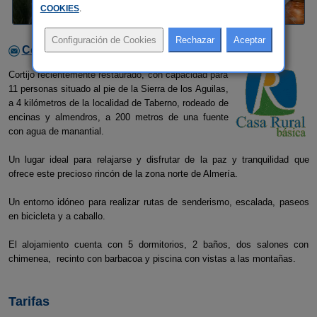
COOKIES
.
Contactar con el alojamiento
Cortijo recientemente restaurado, con capacidad para
11 personas situado al pie de la Sierra de los Aguilas,
a 4 kilómetros de la localidad de Taberno, rodeado de
encinas y almendros, a 200 metros de una fuente
con agua de manantial.
Un lugar ideal para relajarse y disfrutar de la paz y tranquilidad que
ofrece este precioso rincón de la zona norte de Almería.
Un entorno idóneo para realizar rutas de senderismo, escalada, paseos
en bicicleta y a caballo.
El alojamiento cuenta con 5 dormitorios, 2 baños, dos salones con
chimenea, recinto con barbacoa y piscina con vistas a las montañas.
Tarifas