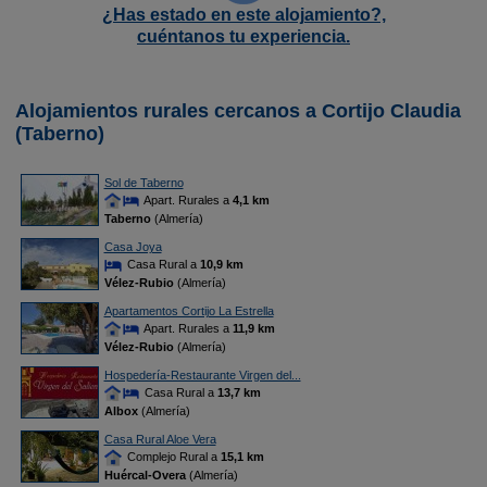
¿Has estado en este alojamiento?,
cuéntanos tu experiencia.
Alojamientos rurales cercanos a Cortijo Claudia
(Taberno)
Sol de Taberno
Apart. Rurales a
4,1 km
Taberno
(Almería)
Casa Joya
Casa Rural a
10,9 km
Vélez-Rubio
(Almería)
Apartamentos Cortijo La Estrella
Apart. Rurales a
11,9 km
Vélez-Rubio
(Almería)
Hospedería-Restaurante Virgen del...
Casa Rural a
13,7 km
Albox
(Almería)
Casa Rural Aloe Vera
Complejo Rural a
15,1 km
Huércal-Overa
(Almería)