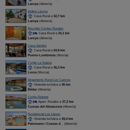
Laroya
(Almería)
Molino Laroya
Casa Rural a
32,7 km
Laroya
(Almería)
Reul Alto Cortijos Rurales
Casa Rural a
33,1 km
Laroya
(Almería)
Casa Sandra
Casa Rural a
34,9 km
Puerto-Lumbreras
(Murcia)
Cortijo La Solana
Casa Rural a
35,3 km
Lorca
(Murcia)
Alojamiento Rural Los Castros
Vivienda turística a
36 km
Bédar
(Almería)
Cortijo Relente
Apart. Rurales a
37,2 km
Cuevas del Almanzora
(Almería)
Residencial Los Llanos
Vivienda turística a
39,4 km
Palomares / Cuevas d
... (Almería)