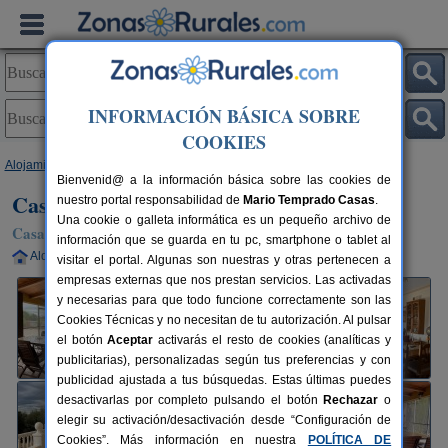
INFORMACIÓN BÁSICA SOBRE
COOKIES
Alojamientos
>
Murcia
>
Puerto Lumbreras
> Casa Sandra
Bienvenid@ a la información básica sobre las cookies de
Casa Sandra
nuestro portal responsabilidad de
Mario Temprado Casas
.
Una cookie o galleta informática es un pequeño archivo de
Casa Rural en Puerto-Lumbreras (Murcia)
información que se guarda en tu pc, smartphone o tablet al
Alquiler completo
8+1 plazas
84 km de Murcia
visitar el portal. Algunas son nuestras y otras pertenecen a
empresas externas que nos prestan servicios. Las activadas
y necesarias para que todo funcione correctamente son las
Cookies Técnicas y no necesitan de tu autorización. Al pulsar
el botón
Aceptar
activarás el resto de cookies (analíticas y
publicitarias), personalizadas según tus preferencias y con
publicidad ajustada a tus búsquedas. Estas últimas puedes
desactivarlas por completo pulsando el botón
Rechazar
o
elegir su activación/desactivación desde “Configuración de
Cookies”. Más información en nuestra
POLÍTICA DE