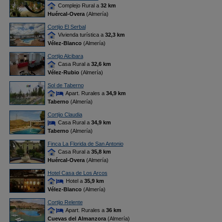
Complejo Rural a
32 km
Huércal-Overa
(Almería)
Cortijo El Serbal
Vivienda turística a
32,3 km
Vélez-Blanco
(Almería)
Cortijo Alcibara
Casa Rural a
32,6 km
Vélez-Rubio
(Almería)
Sol de Taberno
Apart. Rurales a
34,9 km
Taberno
(Almería)
Cortijo Claudia
Casa Rural a
34,9 km
Taberno
(Almería)
Finca La Florida de San Antonio
Casa Rural a
35,8 km
Huércal-Overa
(Almería)
Hotel Casa de Los Arcos
Hotel a
35,9 km
Vélez-Blanco
(Almería)
Cortijo Relente
Apart. Rurales a
36 km
Cuevas del Almanzora
(Almería)