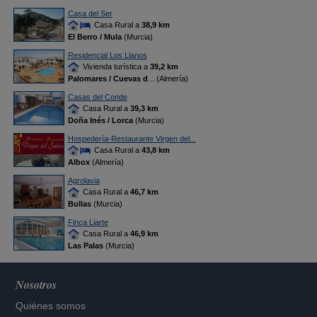
Casa del Ser
Casa Rural a
38,9 km
El Berro / Mula
(Murcia)
Residencial Los Llanos
Vivienda turística a
39,2 km
Palomares / Cuevas d
... (Almería)
Casas del Conde
Casa Rural a
39,3 km
Doña Inés / Lorca
(Murcia)
Hospedería-Restaurante Virgen del...
Casa Rural a
43,8 km
Albox
(Almería)
Agrolavia
Casa Rural a
46,7 km
Bullas
(Murcia)
Finca Liarte
Casa Rural a
46,9 km
Las Palas
(Murcia)
Nosotros
Quiénes somos