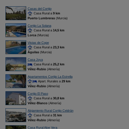
Casas del Cortijo
Casa Rural a
9 km
Puerto Lumbreras
(Murcia)
Cortijo La Solana
Casa Rural a
14,5 km
Lorca
(Murcia)
Vistas de Cope
Casa Rural a
23,3 km
Águilas
(Murcia)
Casa Joya
Casa Rural a
25,2 km
Vélez-Rubio
(Almería)
Apartamentos Cortijo La Estrella
Apart. Rurales a
29 km
Vélez-Rubio
(Almería)
Cortijo El Paso
Casa Rural a
30,8 km
Vélez-Blanco
(Almería)
Alojamiento Rural Cortijo Celdrán
Casa Rural a
31 km
Vélez-Rubio
(Almería)
Casa Rural Aloe Vera