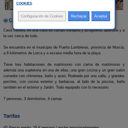
COOKIES
.
Contactar con el alojamiento
Casa Sandra, es una casa de campo tranquila y acogedora, apartada y a
la vez cerca de todo.
Se encuentra en el municipio de Puerto Lumbreras, provincia de Murcia,
a 8 kilómetros de Lorca y a escasa media hora de la playa.
Tiene tres habitaciones de matrimonio con cama de matrimonio y
además una supletoria en una de ellas, una gran cocina y un gran salón
comedor con chimenea, baño y aseo. Rodeada por una valla, y grandes
porches, con cocina exterior y barbacoa, al lado de la piscina, baño
también en el exterior y Jardín. Todo equipado con lo necesario.
7 personas, 3 dormitorios, 4 camas
Tarifas
Precio medio: 25 € persona / noche aproximadamente