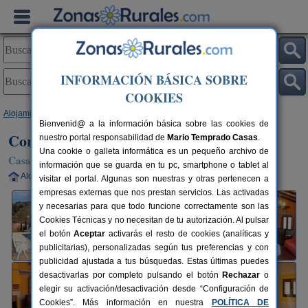
INFORMACIÓN BÁSICA SOBRE
COOKIES
Alojamientos
>
Murcia
>
Lorca
> Cortijo La Solana
Bienvenid@ a la información básica sobre las cookies de
Cortijo La Solana
nuestro portal responsabilidad de
Mario Temprado Casas
.
Una cookie o galleta informática es un pequeño archivo de
Casa Rural en Lorca (Murcia)
información que se guarda en tu pc, smartphone o tablet al
Alquiler completo
7-9 plazas
80 km de Murcia
visitar el portal. Algunas son nuestras y otras pertenecen a
empresas externas que nos prestan servicios. Las activadas
y necesarias para que todo funcione correctamente son las
Cookies Técnicas y no necesitan de tu autorización. Al pulsar
el botón
Aceptar
activarás el resto de cookies (analíticas y
publicitarias), personalizadas según tus preferencias y con
publicidad ajustada a tus búsquedas. Estas últimas puedes
desactivarlas por completo pulsando el botón
Rechazar
o
elegir su activación/desactivación desde “Configuración de
Cookies”. Más información en nuestra
POLÍTICA DE