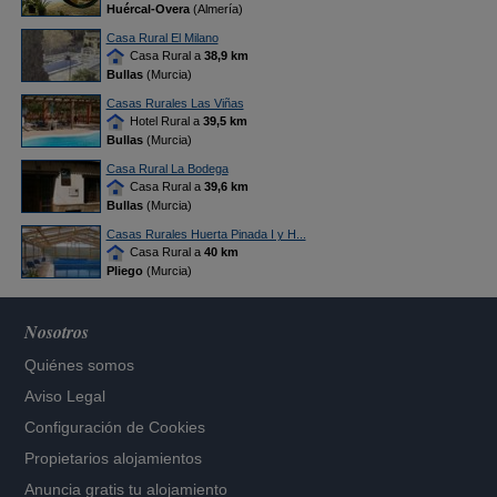
Huércal-Overa
(Almería)
Casa Rural El Milano
Casa Rural a
38,9 km
Bullas
(Murcia)
Casas Rurales Las Viñas
Hotel Rural a
39,5 km
Bullas
(Murcia)
Casa Rural La Bodega
Casa Rural a
39,6 km
Bullas
(Murcia)
Casas Rurales Huerta Pinada I y H...
Casa Rural a
40 km
Pliego
(Murcia)
Nosotros
Quiénes somos
Aviso Legal
Configuración de Cookies
Propietarios alojamientos
Anuncia gratis tu alojamiento