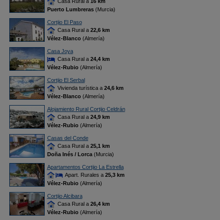
Casa Rural a
16 km
Puerto Lumbreras
(Murcia)
Cortijo El Paso
Casa Rural a
22,6 km
Vélez-Blanco
(Almería)
Casa Joya
Casa Rural a
24,4 km
Vélez-Rubio
(Almería)
Cortijo El Serbal
Vivienda turística a
24,6 km
Vélez-Blanco
(Almería)
Alojamiento Rural Cortijo Celdrán
Casa Rural a
24,9 km
Vélez-Rubio
(Almería)
Casas del Conde
Casa Rural a
25,1 km
Doña Inés / Lorca
(Murcia)
Apartamentos Cortijo La Estrella
Apart. Rurales a
25,3 km
Vélez-Rubio
(Almería)
Cortijo Alcibara
Casa Rural a
26,4 km
Vélez-Rubio
(Almería)