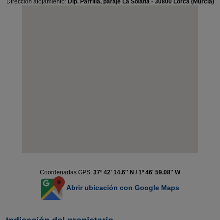
Dirección alojamiento:
Dip. Parrilla, paraje La Solana - 30800 Lorca (Murcia)
Coordenadas GPS:
37º 42' 14.6'' N / 1º 46' 59.08'' W
Abrir ubicación con Google Maps