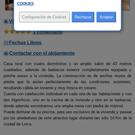
COOKIES
.
Video
1 comentario
Fechas Libres
Contactar con el alojamiento
Casa rural con cuatro dormitorios y un amplio salón de 43 metros
cuadrados, además de barbacoa exterior completamente equipada y
porche anexo a la vivienda. La construcción es de anchos muros de
piedra que la aislan perfectamente de las condiciones exteriores,
resultando cálida en invierno y muy fresca en verano.
Cuenta con calefacción individual en cada una de las habitaciones y con
dos frigoríficos, uno en la cocina de la vivienda y otro en la barbacoa,
donde además encontramos una amplia mesa con piedra de mármol.
Puede disfrutar de su piscina, para uso exclusivo de la vivienda y pasear
por los alrededores de este atractivo lugar distante tan sólo 14 Km de la
ciudad de Lorca.