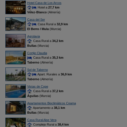
Hotel Casa de Los Arcos
Hotel a
27,7 km
Vélez-Blanco
(Almería)
Casa del Ser
Casa Rural a
32,9 km
El Berro / Mula
(Murcia)
Agrolavia
Casa Rural a
34,2 km
Bullas
(Murcia)
Cortijo Claudia
Casa Rural a
35,3 km
Taberno
(Almería)
Sol de Taberno
Apart. Rurales a
36,9 km
Taberno
(Almería)
Vistas de Cope
Casa Rural a
37,2 km
Águilas
(Murcia)
Apartamentos Bioclimáticos Ceama
Apartamento a
38,1 km
Bullas
(Murcia)
Casa Rural Aloe Vera
Complejo Rural a
38,4 km