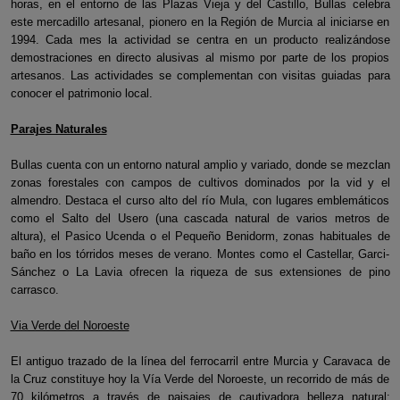
horas, en el entorno de las Plazas Vieja y del Castillo, Bullas celebra
este mercadillo artesanal, pionero en la Región de Murcia al iniciarse en
1994. Cada mes la actividad se centra en un producto realizándose
demostraciones en directo alusivas al mismo por parte de los propios
artesanos. Las actividades se complementan con visitas guiadas para
conocer el patrimonio local.
Parajes Naturales
Bullas cuenta con un entorno natural amplio y variado, donde se mezclan
zonas forestales con campos de cultivos dominados por la vid y el
almendro. Destaca el curso alto del río Mula, con lugares emblemáticos
como el Salto del Usero (una cascada natural de varios metros de
altura), el Pasico Ucenda o el Pequeño Benidorm, zonas habituales de
baño en los tórridos meses de verano. Montes como el Castellar, Garci-
Sánchez o La Lavia ofrecen la riqueza de sus extensiones de pino
carrasco.
Via Verde del Noroeste
El antiguo trazado de la línea del ferrocarril entre Murcia y Caravaca de
la Cruz constituye hoy la Vía Verde del Noroeste, un recorrido de más de
70 kilómetros a través de paisajes de cautivadora belleza natural: