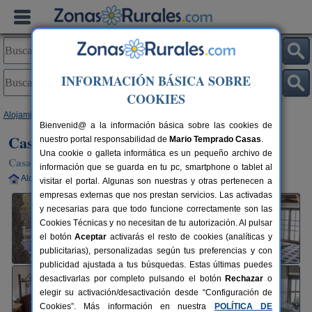
INFORMACIÓN BÁSICA SOBRE
COOKIES
Alojamientos
>
Murcia
>
Bullas
> Casa Rural El Milano
Bienvenid@ a la información básica sobre las cookies de
Casa Rural El Milano
nuestro portal responsabilidad de
Mario Temprado Casas
.
Una cookie o galleta informática es un pequeño archivo de
Casa Rural en Bullas (Murcia)
información que se guarda en tu pc, smartphone o tablet al
Alquiler completo
8-15+2 plazas
40 km de Murcia
visitar el portal. Algunas son nuestras y otras pertenecen a
empresas externas que nos prestan servicios. Las activadas
y necesarias para que todo funcione correctamente son las
Cookies Técnicas y no necesitan de tu autorización. Al pulsar
el botón
Aceptar
activarás el resto de cookies (analíticas y
publicitarias), personalizadas según tus preferencias y con
publicidad ajustada a tus búsquedas. Estas últimas puedes
desactivarlas por completo pulsando el botón
Rechazar
o
elegir su activación/desactivación desde “Configuración de
Cookies”. Más información en nuestra
POLÍTICA DE