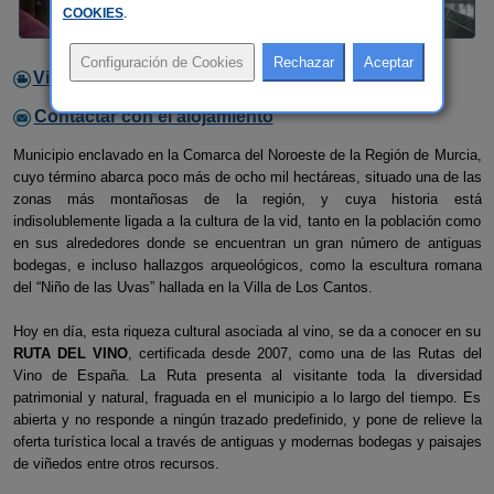
COOKIES
.
Video
Contactar con el alojamiento
Municipio enclavado en la Comarca del Noroeste de la Región de Murcia,
cuyo término abarca poco más de ocho mil hectáreas, situado una de las
zonas más montañosas de la región, y cuya historia está
indisolublemente ligada a la cultura de la vid, tanto en la población como
en sus alrededores donde se encuentran un gran número de antiguas
bodegas, e incluso hallazgos arqueológicos, como la escultura romana
del “Niño de las Uvas” hallada en la Villa de Los Cantos.
Hoy en día, esta riqueza cultural asociada al vino, se da a conocer en su
RUTA DEL VINO
, certificada desde 2007, como una de las Rutas del
Vino de España. La Ruta presenta al visitante toda la diversidad
patrimonial y natural, fraguada en el municipio a lo largo del tiempo. Es
abierta y no responde a ningún trazado predefinido, y pone de relieve la
oferta turística local a través de antiguas y modernas bodegas y paisajes
de viñedos entre otros recursos.