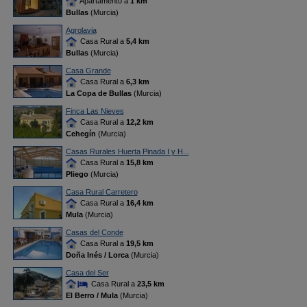
Apartamento a
1 km
Bullas
(Murcia)
Agrolavia
Casa Rural a
5,4 km
Bullas
(Murcia)
Casa Grande
Casa Rural a
6,3 km
La Copa de Bullas
(Murcia)
Finca Las Nieves
Casa Rural a
12,2 km
Cehegín
(Murcia)
Casas Rurales Huerta Pinada I y H...
Casa Rural a
15,8 km
Pliego
(Murcia)
Casa Rural Carretero
Casa Rural a
16,4 km
Mula
(Murcia)
Casas del Conde
Casa Rural a
19,5 km
Doña Inés / Lorca
(Murcia)
Casa del Ser
Casa Rural a
23,5 km
El Berro / Mula
(Murcia)