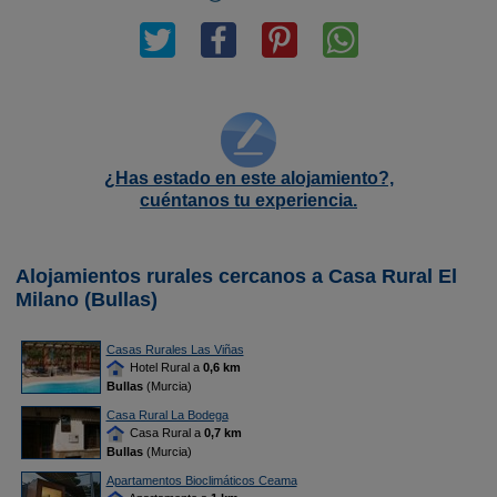
¿Has estado en este alojamiento?,
cuéntanos tu experiencia.
Alojamientos rurales cercanos a Casa Rural El
Milano (Bullas)
Casas Rurales Las Viñas
Hotel Rural a
0,6 km
Bullas
(Murcia)
Casa Rural La Bodega
Casa Rural a
0,7 km
Bullas
(Murcia)
Apartamentos Bioclimáticos Ceama