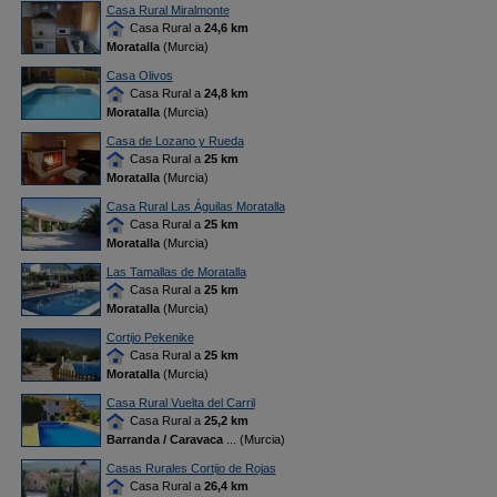
Casa Rural Miralmonte
Casa Rural a
24,6 km
Moratalla
(Murcia)
Casa Olivos
Casa Rural a
24,8 km
Moratalla
(Murcia)
Casa de Lozano y Rueda
Casa Rural a
25 km
Moratalla
(Murcia)
Casa Rural Las Águilas Moratalla
Casa Rural a
25 km
Moratalla
(Murcia)
Las Tamallas de Moratalla
Casa Rural a
25 km
Moratalla
(Murcia)
Cortijo Pekenike
Casa Rural a
25 km
Moratalla
(Murcia)
Casa Rural Vuelta del Carril
Casa Rural a
25,2 km
Barranda / Caravaca
... (Murcia)
Casas Rurales Cortijo de Rojas
Casa Rural a
26,4 km