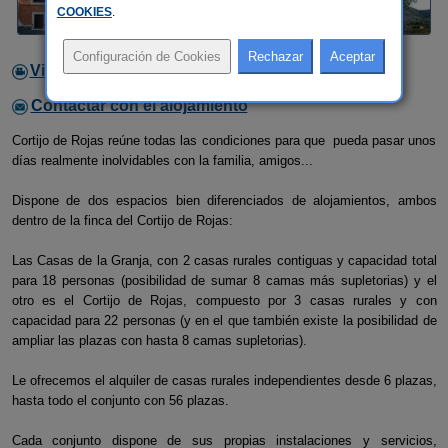
COOKIES
.
Video
Contactar con el alojamiento
Cortijo de Rojas reúne todas las condiciones para que pueda pasar unos
días realmente inolvidables con la familia, amigos...
Dispone de dos espacios bien diferenciados de alojamientos, ambos
dentro de la finca del Cortijo de Rojas:
Las Casas de la Granja, con 2 casas rurales contiguas y capacidad total
para 18 personas (posibilidad de sumar 8 camas más supletorias) y el
otro es el Cortijo de Rojas, compuesto por 3 casas rurales y con
capacidad para 22 personas (y en el que también existe la posibilidad de
ampliar las plazas con hasta 8 camas supletorias).
Le ofrecemos el alquiler de casas rurales independientes desde 6 plazas,
hasta todo el conjunto con 56 plazas.
Cada conjunto dispone de sus propias instalaciones y servicios,