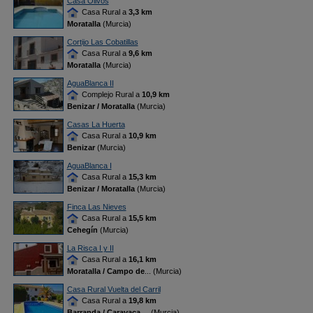
Casa Olivos
Casa Rural a
3,3 km
Moratalla
(Murcia)
Cortijo Las Cobatillas
Casa Rural a
9,6 km
Moratalla
(Murcia)
AguaBlanca II
Complejo Rural a
10,9 km
Benizar / Moratalla
(Murcia)
Casas La Huerta
Casa Rural a
10,9 km
Benizar
(Murcia)
AguaBlanca I
Casa Rural a
15,3 km
Benizar / Moratalla
(Murcia)
Finca Las Nieves
Casa Rural a
15,5 km
Cehegín
(Murcia)
La Risca I y II
Casa Rural a
16,1 km
Moratalla / Campo de
... (Murcia)
Casa Rural Vuelta del Carril
Casa Rural a
19,8 km
Barranda / Caravaca
... (Murcia)