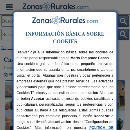
INFORMACIÓN BÁSICA SOBRE
COOKIES
Alojamientos
>
Murcia
>
Moratalla
> Casas Rurales Cortijo de Rojas
Bienvenid@ a la información básica sobre las cookies de
Casas Rurales Cortijo de Rojas
nuestro portal responsabilidad de
Mario Temprado Casas
.
Una cookie o galleta informática es un pequeño archivo de
Casa Rural en Moratalla (Murcia)
información que se guarda en tu pc, smartphone o tablet al
Alquiler completo
2-22+6 plazas
80 km de Murcia
visitar el portal. Algunas son nuestras y otras pertenecen a
empresas externas que nos prestan servicios. Las activadas
y necesarias para que todo funcione correctamente son las
Cookies Técnicas y no necesitan de tu autorización. Al pulsar
el botón
Aceptar
activarás el resto de cookies (analíticas y
publicitarias), personalizadas según tus preferencias y con
publicidad ajustada a tus búsquedas. Estas últimas puedes
desactivarlas por completo pulsando el botón
Rechazar
o
elegir su activación/desactivación desde “Configuración de
Cookies”. Más información en nuestra
POLÍTICA DE