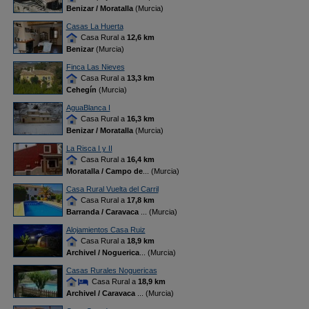
Benizar / Moratalla
(Murcia)
Casas La Huerta
Casa Rural a
12,6 km
Benizar
(Murcia)
Finca Las Nieves
Casa Rural a
13,3 km
Cehegín
(Murcia)
AguaBlanca I
Casa Rural a
16,3 km
Benizar / Moratalla
(Murcia)
La Risca I y II
Casa Rural a
16,4 km
Moratalla / Campo de
... (Murcia)
Casa Rural Vuelta del Carril
Casa Rural a
17,8 km
Barranda / Caravaca
... (Murcia)
Alojamientos Casa Ruiz
Casa Rural a
18,9 km
Archivel / Noguerica
... (Murcia)
Casas Rurales Noguericas
Casa Rural a
18,9 km
Archivel / Caravaca
... (Murcia)