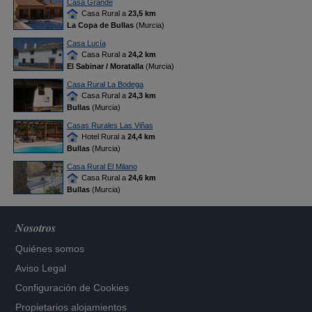
Casa Grande
Casa Rural a
23,5 km
La Copa de Bullas
(Murcia)
Casa Lucía
Casa Rural a
24,2 km
El Sabinar / Moratalla
(Murcia)
Casa Rural La Bodega
Casa Rural a
24,3 km
Bullas
(Murcia)
Casas Rurales Las Viñas
Hotel Rural a
24,4 km
Bullas
(Murcia)
Casa Rural El Milano
Casa Rural a
24,6 km
Bullas
(Murcia)
Nosotros
Quiénes somos
Aviso Legal
Configuración de Cookies
Propietarios alojamientos