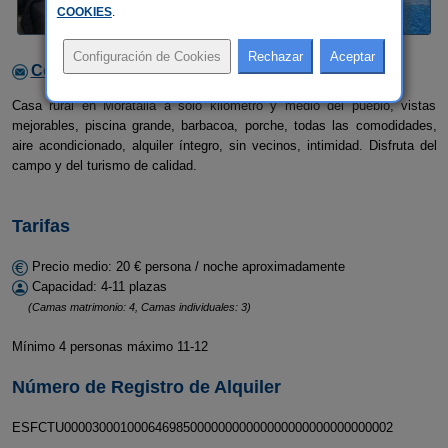
COOKIES
.
Contactar con el alojamiento
Casa rural en Moratalla a sólo kilómetro y medio del pueblo, vistas
mejorables, piscina grande, barbacoa, porche, todas las comodidades,
aire acondicionado, alquiler íntegro, sin vecinos, intimidad. Disfruta del
campo y del turismo de calidad.
Tarifas
Precio medio: 20 € persona / noche aproximadamente
Capacidad: 4-11 plazas
(Camas matrimonio: 4, Camas individuales: 3)
Mínimo 4 personas máximo 11-12
Número de Registro de Alquiler
ESFCTU00003000100064698500000000000000000000000000002