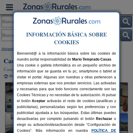
INFORMACIÓN BÁSICA SOBRE
COOKIES
Alojamientos
>
Murcia
>
Moratalla
> Casa Rural Miralmonte
Bienvenid@ a la información básica sobre las cookies de
Casa Rural Miralmonte
nuestro portal responsabilidad de
Mario Temprado Casas
.
Una cookie o galleta informática es un pequeño archivo de
Casa Rural en Moratalla (Murcia)
información que se guarda en tu pc, smartphone o tablet al
Alquiler completo
4-11 plazas
85 km de Murcia
visitar el portal. Algunas son nuestras y otras pertenecen a
empresas externas que nos prestan servicios. Las activadas
y necesarias para que todo funcione correctamente son las
Cookies Técnicas y no necesitan de tu autorización. Al pulsar
el botón
Aceptar
activarás el resto de cookies (analíticas y
publicitarias), personalizadas según tus preferencias y con
publicidad ajustada a tus búsquedas. Estas últimas puedes
desactivarlas por completo pulsando el botón
Rechazar
o
elegir su activación/desactivación desde “Configuración de
Cookies”. Más información en nuestra
POLÍTICA DE