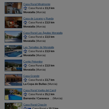
Casa Rural Miralmonte
Casa Rural a
13,3 km
Moratalla
(Murcia)
Casa de Lozano y Rueda
Casa Rural a
13,5 km
Moratalla
(Murcia)
Casa Rural Las Águilas Moratalla
Casa Rural a
13,5 km
Moratalla
(Murcia)
Las Tamallas de Moratalla
Casa Rural a
13,5 km
Moratalla
(Murcia)
Cortijo Pekenike
Casa Rural a
13,5 km
Moratalla
(Murcia)
Casa Grande
Casa Rural a
13,7 km
La Copa de Bullas
(Murcia)
Casa Rural Vuelta del Carril
Casa Rural a
15,1 km
Barranda / Caravaca
... (Murcia)
Casa Rural Chacón
Casa Rural a
15,2 km