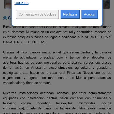
COOKIES
.
Contactar con el alojamiento
Bienvenidos a la casa rural Finca las Nieves, un alojamiento rural situado
en el Noroeste Murciano en un enclave natural y ecoturítico, rodeado de
extensos bosques y zonas de regadío dedicadas a la AGRICULTURA Y
GANADERÍA ECOLÓGICAS.
Gracias al incomparable marco en el que se encuentra y la variable
oferta de actividades ofrecidas: ocio y tiempo libre, deportes de
aventura, huertos de ocio, mercadillos de artesanía, cursos opcionales
de formación en Artesanía, bioconstrucción, agricultura y ganadería
ecológica, etc..., hacen de la casa rural Finca las Nieves uno de los
alojamientos y lugares con más encanto en Murcia para estancias
vacacionales y fines de semana.
Nuestras instalaciones destacan, además, por estar completamente
equipadas con calefacción central, salón comedor con chimenea y
televisor, cocina (frigorífico, lavavajillas, microondas, cocina
vitrocerámica), cuarto de bańo con bańera de hidromasaje, zona de
aparcamiento, terrazas con mobiliario , zonas ajardinadas, bodega del