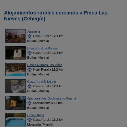
Alojamientos rurales cercanos a Finca Las
Nieves (Cehegín)
Agrolavia
Casa Rural a
12,1 km
Bullas
(Murcia)
Casa Rural La Bodega
Casa Rural a
12,1 km
Bullas
(Murcia)
Casas Rurales Las Viñas
Hotel Rural a
12,2 km
Bullas
(Murcia)
Casa Rural El Milano
Casa Rural a
12,2 km
Bullas
(Murcia)
Apartamentos Bioclimáticos Ceama
Apartamento a
13 km
Bullas
(Murcia)
Casa Olivos
Casa Rural a
13,2 km
Moratalla
(Murcia)