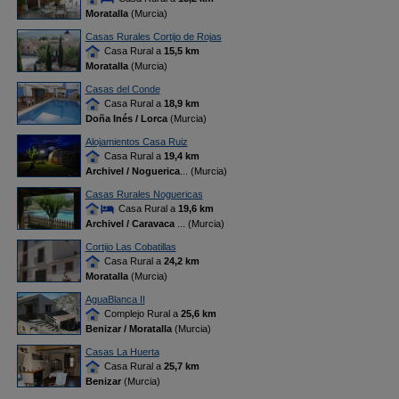
Moratalla
(Murcia)
Casas Rurales Cortijo de Rojas
Casa Rural a
15,5 km
Moratalla
(Murcia)
Casas del Conde
Casa Rural a
18,9 km
Doña Inés / Lorca
(Murcia)
Alojamientos Casa Ruiz
Casa Rural a
19,4 km
Archivel / Noguerica
... (Murcia)
Casas Rurales Noguericas
Casa Rural a
19,6 km
Archivel / Caravaca
... (Murcia)
Cortijo Las Cobatillas
Casa Rural a
24,2 km
Moratalla
(Murcia)
AguaBlanca II
Complejo Rural a
25,6 km
Benizar / Moratalla
(Murcia)
Casas La Huerta
Casa Rural a
25,7 km
Benizar
(Murcia)