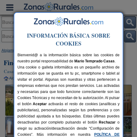
INFORMACIÓN BÁSICA SOBRE
COOKIES
Alojamientos
>
Murcia
>
Cehegín
> Finca Las Nieves
Bienvenid@ a la información básica sobre las cookies de
Finca Las Nieves
nuestro portal responsabilidad de
Mario Temprado Casas
.
Una cookie o galleta informática es un pequeño archivo de
Casa Rural en Cehegín (Murcia)
información que se guarda en tu pc, smartphone o tablet al
Alquiler completo
9+3 plazas
70 km de Murcia
visitar el portal. Algunas son nuestras y otras pertenecen a
empresas externas que nos prestan servicios. Las activadas
y necesarias para que todo funcione correctamente son las
Cookies Técnicas y no necesitan de tu autorización. Al pulsar
el botón
Aceptar
activarás el resto de cookies (analíticas y
publicitarias), personalizadas según tus preferencias y con
publicidad ajustada a tus búsquedas. Estas últimas puedes
desactivarlas por completo pulsando el botón
Rechazar
o
elegir su activación/desactivación desde “Configuración de
Cookies”. Más información en nuestra
POLÍTICA DE