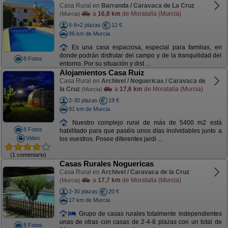
Casa Rural en
Barranda / Caravaca de La Cruz
a
16,8 km
de Moratalla (Murcia)
(Murcia)
6-8+2 plazas
12 €
86 km de Murcia
Es una casa espaciosa, especial para familias, en
donde podrán disfrutar del campo y de la tranquilidad del
8 Fotos
entorno. Por su situación y dist ...
Alojamientos Casa Ruiz
Casa Rural en
Archivel / Noguericas / Caravaca de
la Cruz
a
17,6 km
de Moratalla (Murcia)
(Murcia)
2-30 plazas
19 €
91 km de Murcia
Nuestro complejo rural de más de 5400 m2 está
8 Fotos
habilitado para que paséis unos días inolvidables junto a
Video
los vuestros. Posee diferentes jardi ...
(1 comentario)
Casas Rurales Noguericas
Casa Rural en
Archivel / Caravaca de la Cruz
a
17,7 km
de Moratalla (Murcia)
(Murcia)
2-30 plazas
20 €
17 km de Murcia
Grupo de casas rurales totalmente independientes
unas de otras con casas de 2-4-8 plazas con un total de
8 Fotos