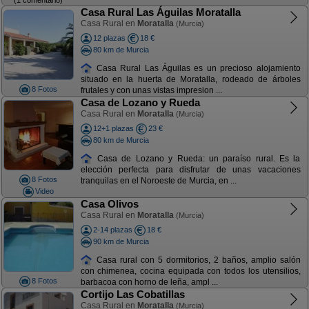
Casa Rural Las Águilas Moratalla
Casa Rural en
Moratalla
(Murcia)
12 plazas
18 €
80 km de Murcia
Casa Rural Las Águilas es un precioso alojamiento
situado en la huerta de Moratalla, rodeado de árboles
8 Fotos
frutales y con unas vistas impresion ...
Casa de Lozano y Rueda
Casa Rural en
Moratalla
(Murcia)
12+1 plazas
23 €
80 km de Murcia
Casa de Lozano y Rueda: un paraíso rural. Es la
elección perfecta para disfrutar de unas vacaciones
8 Fotos
tranquilas en el Noroeste de Murcia, en ...
Video
Casa Olivos
Casa Rural en
Moratalla
(Murcia)
2-14 plazas
18 €
90 km de Murcia
Casa rural con 5 dormitorios, 2 baños, amplio salón
con chimenea, cocina equipada con todos los utensilios,
8 Fotos
barbacoa con horno de leña, ampl ...
Cortijo Las Cobatillas
Casa Rural en
Moratalla
(Murcia)