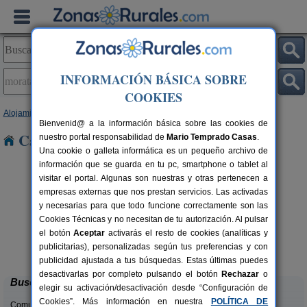
INFORMACIÓN BÁSICA SOBRE
COOKIES
Alojamientos
>
Murcia
> Moratalla
Bienvenid@ a la información básica sobre las cookies de
Casas Rurales en Moratalla
nuestro portal responsabilidad de
Mario Temprado Casas
.
Una cookie o galleta informática es un pequeño archivo de
información que se guarda en tu pc, smartphone o tablet al
visitar el portal. Algunas son nuestras y otras pertenecen a
empresas externas que nos prestan servicios. Las activadas
y necesarias para que todo funcione correctamente son las
Cookies Técnicas y no necesitan de tu autorización. Al pulsar
el botón
Aceptar
activarás el resto de cookies (analíticas y
Complejo Rural Villacampillo
rs.
18-10+9 pers.
publicitarias), personalizadas según tus preferencias y con
 €
25 €
Algaida (Murcia)
desde
publicidad ajustada a tus búsquedas. Estas últimas puedes
desactivarlas por completo pulsando el botón
Rechazar
o
Buscar
elegir su activación/desactivación desde “Configuración de
Cookies”. Más información en nuestra
POLÍTICA DE
Comunidades: