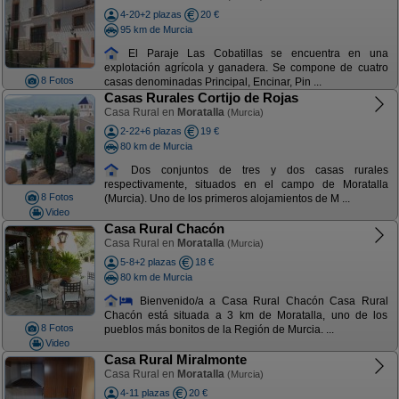
4-20+2 plazas
20 €
95 km de Murcia
El Paraje Las Cobatillas se encuentra en una
explotación agrícola y ganadera. Se compone de cuatro
8 Fotos
casas denominadas Principal, Encinar, Pin ...
Casas Rurales Cortijo de Rojas
Casa Rural en
Moratalla
(Murcia)
2-22+6 plazas
19 €
80 km de Murcia
Dos conjuntos de tres y dos casas rurales
respectivamente, situados en el campo de Moratalla
8 Fotos
(Murcia). Uno de los primeros alojamientos de M ...
Video
Casa Rural Chacón
Casa Rural en
Moratalla
(Murcia)
5-8+2 plazas
18 €
80 km de Murcia
Bienvenido/a a Casa Rural Chacón Casa Rural
Chacón está situada a 3 km de Moratalla, uno de los
8 Fotos
pueblos más bonitos de la Región de Murcia. ...
Video
Casa Rural Miralmonte
Casa Rural en
Moratalla
(Murcia)
4-11 plazas
20 €