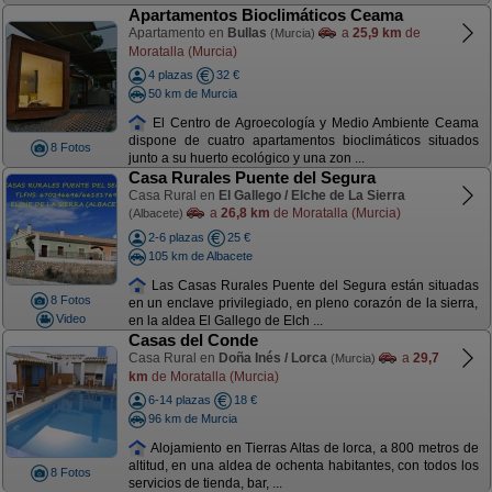
Apartamentos Bioclimáticos Ceama
Apartamento en
Bullas
a
25,9 km
de
(Murcia)
Moratalla (Murcia)
4 plazas
32 €
50 km de Murcia
El Centro de Agroecología y Medio Ambiente Ceama
dispone de cuatro apartamentos bioclimáticos situados
8 Fotos
junto a su huerto ecológico y una zon ...
Casa Rurales Puente del Segura
Casa Rural en
El Gallego / Elche de La Sierra
a
26,8 km
de Moratalla (Murcia)
(Albacete)
2-6 plazas
25 €
105 km de Albacete
Las Casas Rurales Puente del Segura están situadas
8 Fotos
en un enclave privilegiado, en pleno corazón de la sierra,
Video
en la aldea El Gallego de Elch ...
Casas del Conde
Casa Rural en
Doña Inés / Lorca
a
29,7
(Murcia)
km
de Moratalla (Murcia)
6-14 plazas
18 €
96 km de Murcia
Alojamiento en Tierras Altas de lorca, a 800 metros de
altitud, en una aldea de ochenta habitantes, con todos los
8 Fotos
servicios de tienda, bar, ...