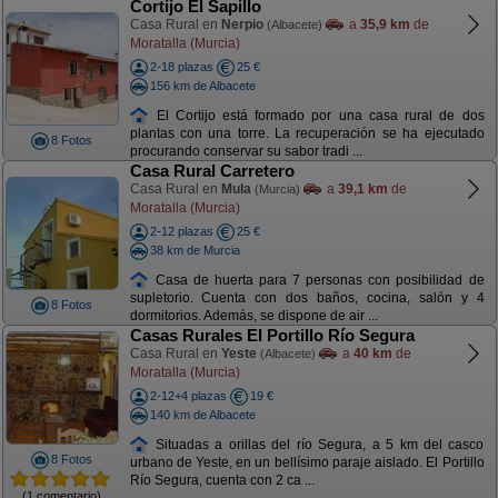
Cortijo El Sapillo
Casa Rural en
Nerpio
a
35,9 km
de
(Albacete)
Moratalla (Murcia)
2-18 plazas
25 €
156 km de Albacete
El Cortijo está formado por una casa rural de dos
plantas con una torre. La recuperación se ha ejecutado
8 Fotos
procurando conservar su sabor tradi ...
Casa Rural Carretero
Casa Rural en
Mula
a
39,1 km
de
(Murcia)
Moratalla (Murcia)
2-12 plazas
25 €
38 km de Murcia
Casa de huerta para 7 personas con posibilidad de
supletorio. Cuenta con dos baños, cocina, salón y 4
8 Fotos
dormitorios. Además, se dispone de air ...
Casas Rurales El Portillo Río Segura
Casa Rural en
Yeste
a
40 km
de
(Albacete)
Moratalla (Murcia)
2-12+4 plazas
19 €
140 km de Albacete
Situadas a orillas del río Segura, a 5 km del casco
8 Fotos
urbano de Yeste, en un bellísimo paraje aislado. El Portillo
Río Segura, cuenta con 2 ca ...
(1 comentario)