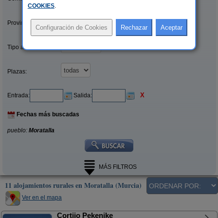
COOKIES
.
Provincias/Islas:
Tipo alquiler:
Plazas:
X
Entrada:
Salida:
Fechas más buscadas
pueblo:
Moratalla
MÁS FILTROS
11 alojamientos rurales en Moratalla (Murcia)
Ver en el mapa
Cortijo Pekenike