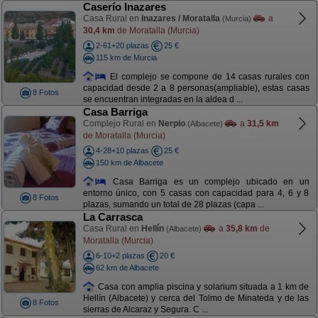
Caserío Inazares
Casa Rural en
Inazares / Moratalla
a
(Murcia)
30,4 km
de Moratalla (Murcia)
2-61+20 plazas
25 €
115 km de Murcia
El complejo se compone de 14 casas rurales con
capacidad desde 2 a 8 personas(ampliable), estas casas
8 Fotos
se encuentran integradas en la aldea d ...
Casa Barriga
Complejo Rural en
Nerpio
a
31,5 km
(Albacete)
de Moratalla (Murcia)
4-28+10 plazas
25 €
150 km de Albacete
Casa Barriga es un complejo ubicado en un
entorno único, con 5 casas con capacidad para 4, 6 y 8
8 Fotos
plazas, sumando un total de 28 plazas (capa ...
La Carrasca
Casa Rural en
Hellín
a
35,8 km
de
(Albacete)
Moratalla (Murcia)
6-10+2 plazas
20 €
62 km de Albacete
Casa con amplia piscina y solarium situada a 1 km de
Hellín (Albacete) y cerca del Tolmo de Minateda y de las
8 Fotos
sierras de Alcaraz y Segura. C ...