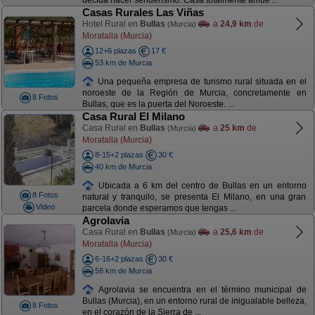
decida hacer senderismo. Casa totalmente amue ...
Casas Rurales Las Viñas
Hotel Rural en
Bullas
a
24,9 km
de
(Murcia)
Moratalla (Murcia)
12+6 plazas
17 €
53 km de Murcia
Una pequeña empresa de turismo rural situada en el
noroeste de la Región de Murcia, concretamente en
8 Fotos
Bullas, que es la puerta del Noroeste. ...
Casa Rural El Milano
Casa Rural en
Bullas
a
25 km
de
(Murcia)
Moratalla (Murcia)
8-15+2 plazas
30 €
40 km de Murcia
Ubicada a 6 km del centro de Bullas en un entorno
8 Fotos
natural y tranquilo, se presenta El Milano, en una gran
Video
parcela donde esperamos que tengas ...
Agrolavia
Casa Rural en
Bullas
a
25,6 km
de
(Murcia)
Moratalla (Murcia)
6-16+2 plazas
30 €
58 km de Murcia
Agrolavia se encuentra en el término municipal de
Bullas (Murcia), en un entorno rural de inigualable belleza,
8 Fotos
en el corazón de la Sierra de ...