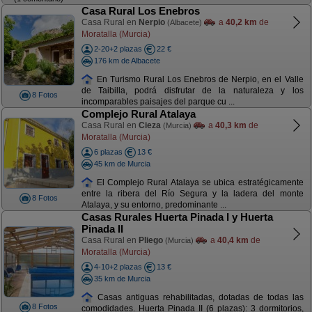
Casa Rural Los Enebros
Casa Rural en
Nerpio
a
40,2 km
de
(Albacete)
Moratalla (Murcia)
2-20+2 plazas
22 €
176 km de Albacete
En Turismo Rural Los Enebros de Nerpio, en el Valle
de Taibilla, podrá disfrutar de la naturaleza y los
8 Fotos
incomparables paisajes del parque cu ...
Complejo Rural Atalaya
Casa Rural en
Cieza
a
40,3 km
de
(Murcia)
Moratalla (Murcia)
6 plazas
13 €
45 km de Murcia
El Complejo Rural Atalaya se ubica estratégicamente
entre la ribera del Río Segura y la ladera del monte
8 Fotos
Atalaya, y su entorno, predominante ...
Casas Rurales Huerta Pinada I y Huerta
Pinada II
Casa Rural en
Pliego
a
40,4 km
de
(Murcia)
Moratalla (Murcia)
4-10+2 plazas
13 €
35 km de Murcia
Casas antiguas rehabilitadas, dotadas de todas las
8 Fotos
comodidades. Huerta Pinada II (6 plazas): 3 dormitorios,