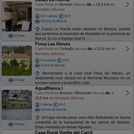
Casa Rural en
Benizar
a
12,3 km
de
(Murcia)
Moratalla (Murcia)
22+2 plazas
20 €
105 km de Murcia
Casas La Huerta están situadas en Benizar, pueblo
que pertenece al municipio de Moratalla en la provincia de
8 Fotos
Murcia. Es un complejo rural fo ...
Finca Las Nieves
Casa Rural en
Cehegín
a
13,5 km
de
(Murcia)
Moratalla (Murcia)
9+3 plazas
19 €
70 km de Murcia
Bienvenidos a la casa rural Finca las Nieves, un
alojamiento rural situado en el Noroeste Murciano en un
8 Fotos
enclave natural y ecoturítico, rode ...
AguaBlanca I
Casa Rural en
Benizar / Moratalla
a
(Murcia)
15,5 km
de Moratalla (Murcia)
6 plazas
15 €
110 km de Murcia
Un lugar donde pasar unos días disfrutando en buena
compañía de la tranquilidad de las sierras de Benizar.
8 Fotos
Estas viviendas se llaman Aguabla ...
Casa Rural Vuelta del Carril