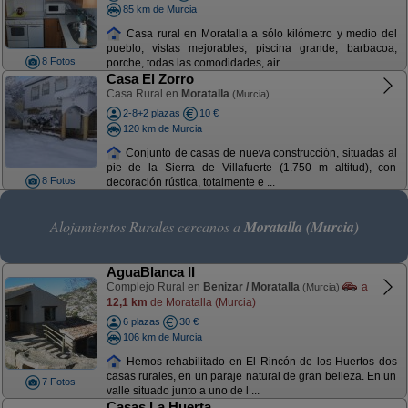
85 km de Murcia
Casa rural en Moratalla a sólo kilómetro y medio del
pueblo, vistas mejorables, piscina grande, barbacoa,
8 Fotos
porche, todas las comodidades, air ...
Casa El Zorro
Casa Rural en
Moratalla
(Murcia)
2-8+2 plazas
10 €
120 km de Murcia
Conjunto de casas de nueva construcción, situadas al
pie de la Sierra de Villafuerte (1.750 m altitud), con
8 Fotos
decoración rústica, totalmente e ...
Alojamientos Rurales cercanos a
Moratalla (Murcia)
AguaBlanca II
Complejo Rural en
Benizar / Moratalla
a
(Murcia)
12,1 km
de Moratalla (Murcia)
6 plazas
30 €
106 km de Murcia
Hemos rehabilitado en El Rincón de los Huertos dos
casas rurales, en un paraje natural de gran belleza. En un
7 Fotos
valle situado junto a uno de l ...
Casas La Huerta