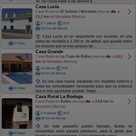
30, las casas estan a las afueras d ...
Casa Lucía
Casa Rural en
El Sabinar / Moratalla
a
(Murcia)
23,1 km
de Moratalla (Murcia)
2-7 plazas
15 €
110 km de Murcia
Casa Lucía es un alojamiento con encanto, en una
aldea de montaña a 1.200 m. de altitud, que guarda todos
8 Fotos
los enseres que le eran propios de ...
Casa Grande
Casa Rural en
La Copa de Bullas
a
24,3
(Murcia)
km
de Moratalla (Murcia)
10 plazas
20 €
50 km de Murcia
Es una casa nueva, equipada con muebles rústicos y
todas las comodidades necesarias para que su estancia
8 Fotos
sea lo más agradable posible. Dispo ...
Casa Rural La Bodega
Casa Rural en
Bullas
a
24,8 km
de
(Murcia)
Moratalla (Murcia)
2-8 plazas
30 €
58 km de Murcia
En este pequeño pueblo llamado, Bullas se
encuentran unos parajes preciosos, para la gente que
8 Fotos