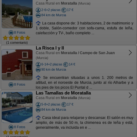
Casa Rural en
Moratalla
(Murcia)
2-6+2 plazas
17 €
84 km de Murcia
La casa dispone de: 3 habitaciones, 2 de matrimonio y
1 doble, Salón-comedor con sofa-cama, estufa de leña,
8 Fotos
calefacción y TV-, baño completo ...
(1 comentario)
La Risca I y II
Casa Rural en
Moratalla / Campo de San Juan
(Murcia)
6-14+2 plazas
14 €
90 km de Murcia
Se encuentran situadas a unos 1. 200 metros de
altitud, en el noroeste de Murcia, junto al río Alharbe y a
8 Fotos
los pies de los picos El Puntal d ...
Las Tamallas de Moratalla
Casa Rural en
Moratalla
(Murcia)
5-8+2 plazas
17 €
84 km de Murcia
Casa ideal para relajarse y descansar. El salón es muy
amplio, de más de 50 m, la chimenea es de leña y está,
8 Fotos
generalmente, va incluida en e ...
(1 comentario)